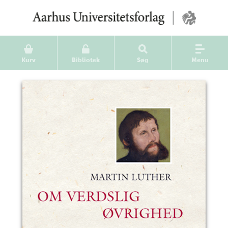
Kurv
Bibliotek
Søg
Menu