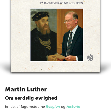
Martin Luther
Om verdslig øvrighed
En del af
fagområderne
Religion
og
Historie