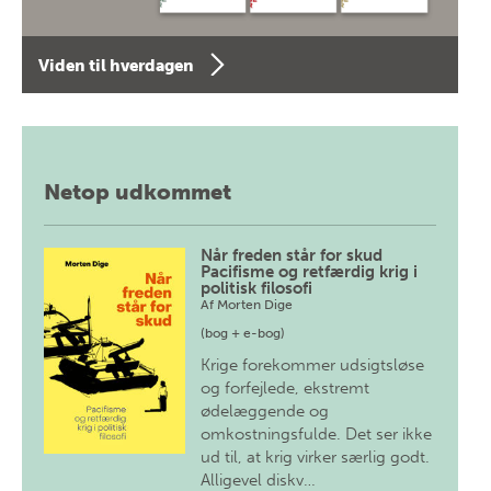
Viden til hverdagen
Netop udkommet
Når freden står for skud
Pacifisme og retfærdig krig i
politisk filosofi
Af
Morten Dige
(bog + e-bog)
Krige forekommer udsigtsløse
og forfejlede, ekstremt
ødelæggende og
omkostningsfulde. Det ser ikke
ud til, at krig virker særlig godt.
Alligevel diskv…