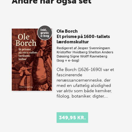
Andre har også set
lagersalg!
Vi gentager succesen og inviterer igen i år til vores
store sommer-lagersalg, så sæt kryds i kalenderen
Ole Borch
onsdag den 10. j…
Et prisme på 1600-tallets
lærdomskultur
Redigeret af
Jesper Svenningsen
Kristoffer Hvidberg Shelton
Anders
Døssing
Signe Wolff Ravneberg
(bog + e-bog)
Ole Borch (1626-1690) var et
fascinerende
renæssancemenneske, der
med en ufattelig alsidighed
var aktiv som både kemiker,
filolog, botaniker, digter,…
349,95 KR.