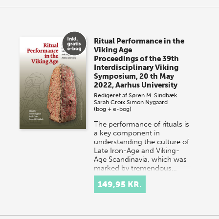
Ritual Performance in the
Viking Age
Proceedings of the 39th
Interdisciplinary Viking
Symposium, 20 th May
2022, Aarhus University
Redigeret af
Søren M. Sindbæk
Sarah Croix
Simon Nygaard
(bog + e-bog)
The performance of rituals is
a key component in
understanding the culture of
Late Iron-Age and Viking-
Age Scandinavia, which was
marked by tremendous…
149,95 KR.