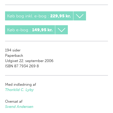
Køb bog inkl. e-bog
:
229,95 kr.
Køb e-bog
:
149,95 kr.
194
sider
Paperback
Udgivet 22. september 2006
ISBN 87 7934 269 8
Med indledning af
Thorkild C. Lyby
Oversat af
Svend Andersen