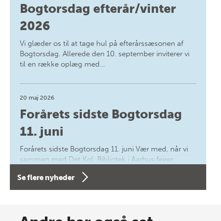
Bogtorsdag efterår/vinter
2026
Vi glæder os til at tage hul på efterårssæsonen af
Bogtorsdag. Allerede den 10. september inviterer vi
til en række oplæg med…
20 maj 2026
Forårets sidste Bogtorsdag
11. juni
Forårets sidste Bogtorsdag 11. juni Vær med, når vi
sammen med Det Kgl. Bibliotek i Aarhus fejrer
forfatterne bag vores nyes…
Se flere nyheder
8 maj 2026
Spar op til 70% til sommer-