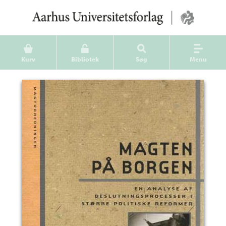
Kurv
Bibliotek
Søg
Menu