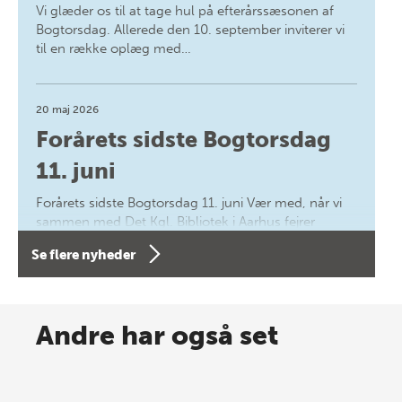
Vi glæder os til at tage hul på efterårssæsonen af
Bogtorsdag. Allerede den 10. september inviterer vi
til en række oplæg med…
20 maj 2026
Forårets sidste Bogtorsdag
11. juni
Forårets sidste Bogtorsdag 11. juni Vær med, når vi
sammen med Det Kgl. Bibliotek i Aarhus fejrer
forfatterne bag vores nyes…
Se flere nyheder
8 maj 2026
Spar op til 70% til sommer-
Andre har også set
lagersalg!
Vi gentager succesen og inviterer igen i år til vores