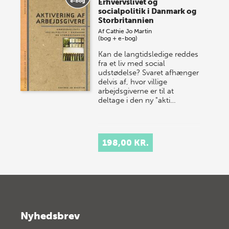
Erhvervslivet og
socialpolitik i Danmark og
Storbritannien
Af
Cathie Jo Martin
(bog + e-bog)
Kan de langtidsledige reddes
fra et liv med social
udstødelse? Svaret afhænger
delvis af, hvor villige
arbejdsgiverne er til at
deltage i den ny "akti…
198,00 KR.
Nyhedsbrev