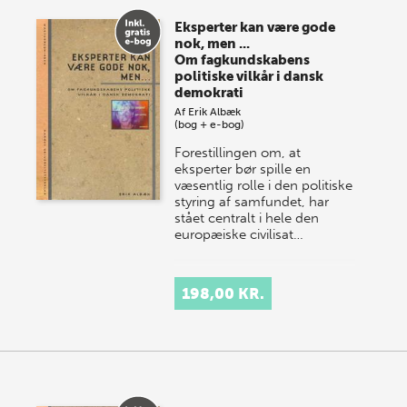
store sommer-lagersalg, så sæt kryds i kalenderen
Eksperter kan være gode
onsdag den 10. j…
nok, men ...
Om fagkundskabens
politiske vilkår i dansk
demokrati
Af
Erik Albæk
(bog + e-bog)
Forestillingen om, at
eksperter bør spille en
væsentlig rolle i den politiske
styring af samfundet, har
stået centralt i hele den
europæiske civilisat…
198,00 KR.