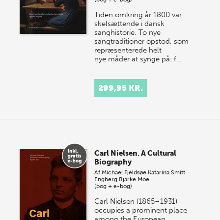
Tiden omkring år 1800 var
skelsættende i dansk
sanghistorie. To nye
sangtraditioner opstod, som
repræsenterede helt
nye måder at synge på: f…
299,95 KR.
Carl Nielsen. A Cultural
Biography
Af
Michael Fjeldsøe
Katarina Smitt
Engberg
Bjarke Moe
(bog + e-bog)
Carl Nielsen (1865–1931)
occupies a prominent place
among the European