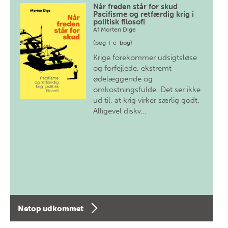
Når freden står for skud
Pacifisme og retfærdig krig i
politisk filosofi
Af
Morten Dige
(bog + e-bog)
Krige forekommer udsigtsløse
og forfejlede, ekstremt
ødelæggende og
omkostningsfulde. Det ser ikke
ud til, at krig virker særlig godt.
Alligevel diskv…
Netop udkommet