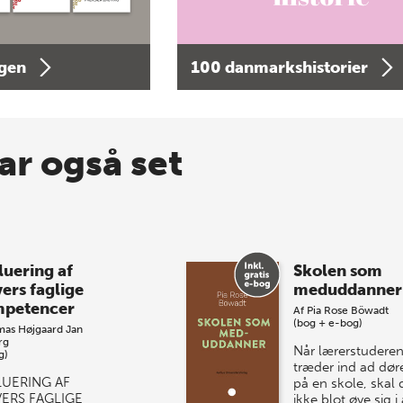
agen
100 danmarkshistorier
ar også set
luering af
Skolen som
vers faglige
meduddanner
petencer
Af
Pia Rose Böwadt
(bog + e-bog)
mas Højgaard
Jan
rg
Når lærerstudere
g)
træder ind ad dør
LUERING AF
på en skole, skal 
VERS FAGLIGE
ikke blot øve sig i 