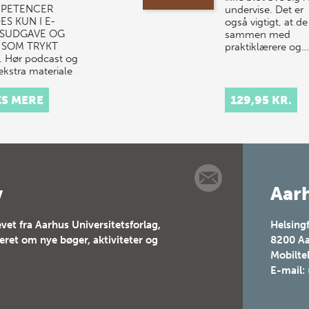
PETENCER
undervise. Det er
ES KUN I E-
også vigtigt, at de
SUDGAVE OG
sammen med
E SOM TRYKT
praktiklærere og…
 Hør podcast og
ekstra materiale
S MERE
129,95 KR.
v
Aarh
vet fra Aarhus Universitetsforlag,
Helsing
teret om nye bøger, aktiviteter og
8200
Aa
Mobilte
E-mail: