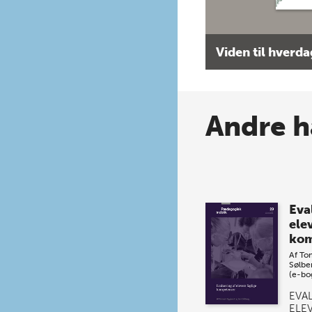
Viden til hverd
Andre h
Eva
ele
kom
Af
To
Sølbe
(e-bo
EVA
ELE