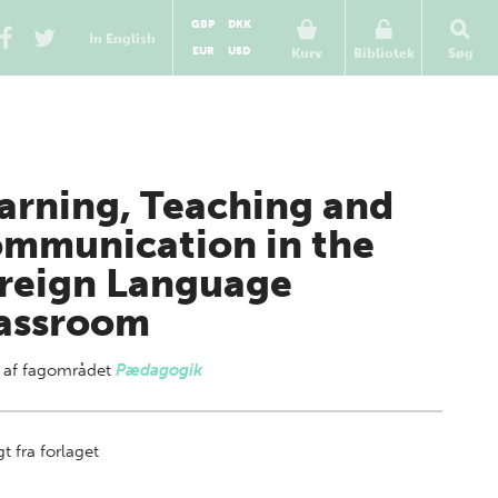
GBP
DKK
In English
EUR
USD
Kurv
Bibliotek
Søg
arning, Teaching and
mmunication in the
reign Language
assroom
 af
fagområdet
Pædagogik
t fra forlaget