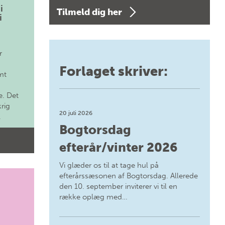
i
Tilmeld dig her
i
r
Forlaget skriver:
mt
. Det
krig
20 juli 2026
.
Bogtorsdag
efterår/vinter 2026
Vi glæder os til at tage hul på
efterårssæsonen af Bogtorsdag. Allerede
den 10. september inviterer vi til en
række oplæg med…