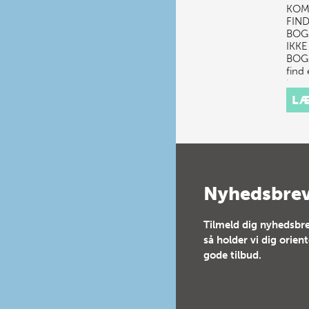
KOM
FIND
BOG
IKK
BOG.
find 
her.
LÆ
Nyhedsbre
Tilmeld dig nyhedsbre
så holder vi dig orien
gode tilbud.