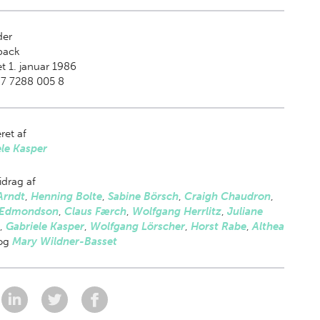
der
back
t 1. januar 1986
87 7288 005 8
ret af
le Kasper
drag af
Arndt
,
Henning Bolte
,
Sabine Börsch
,
Craigh Chaudron
,
s Edmondson
,
Claus Færch
,
Wolfgang Herrlitz
,
Juliane
,
Gabriele Kasper
,
Wolfgang Lörscher
,
Horst Rabe
,
Althea
og
Mary Wildner-Basset