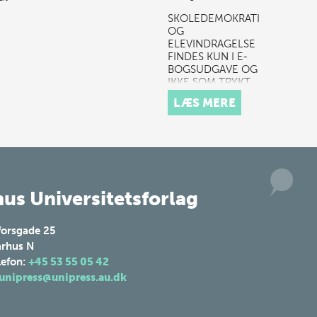
SKOLEDEMOKRATI
OG
ELEVINDRAGELSE
FINDES KUN I E-
BOGSUDGAVE OG
IKKE SOM TRYKT
BOG. Hør podcast og
LÆS MERE
find ekstra materiale
her.
us Universitetsforlag
forsgade 25
rhus N
lefon:
+45 53 55 05 42
unipress@unipress.au.dk