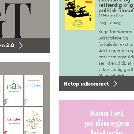
retfærdig krig 
politisk filosof
Af
Morten Dige
(bog + e-bog)
Krige forekomme
udsigtsløse og
forfejlede, ekstre
n 2.0
ødelæggende og
omkostningsfulde
ser ikke ud til, at 
virker særlig godt
Alligevel diskv…
Netop udkommet