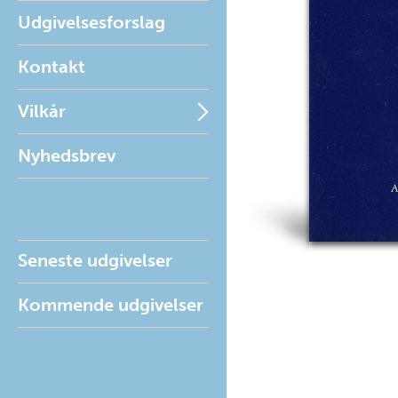
Udgivelsesforslag
Kontakt
Vilkår
Nyhedsbrev
Seneste udgivelser
Kommende udgivelser