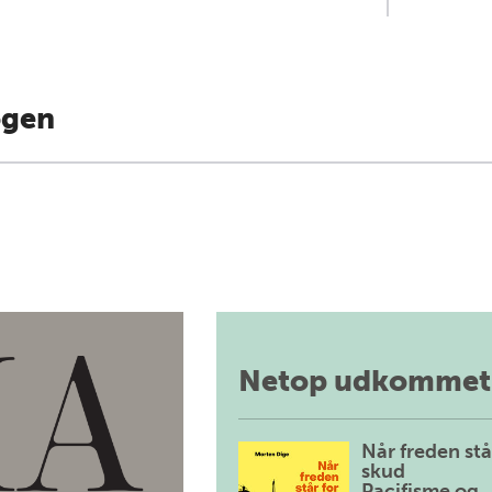
ogen
Netop udkommet
Når freden stå
skud
Pacifisme og