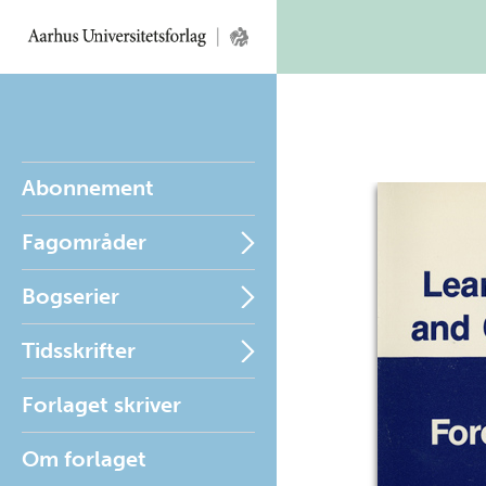
Abonnement
Fagområder
Bogserier
Tidsskrifter
Forlaget skriver
Om forlaget