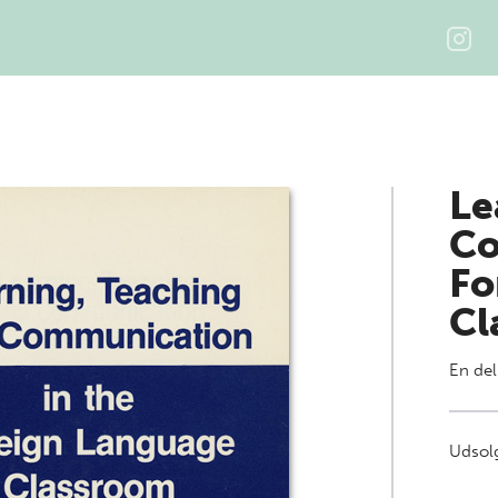
Le
Co
Fo
Cl
En del
Udsolg