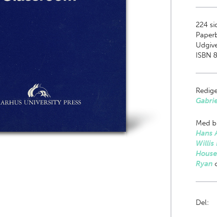
224
si
Paper
Udgive
ISBN 
Redige
Gabrie
Med bi
Hans 
Willi
House
Ryan
Del: