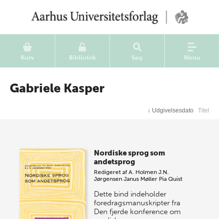
Kurv
Bibliotek
Søg
Menu
Gabriele Kasper
↓
Udgivelsesdato
Titel
Nordiske sprog som
andetsprog
Redigeret af
A. Holmen
J.N.
Jørgensen
Janus Møller
Pia Quist
Dette bind indeholder
foredragsmanuskripter fra
Den fjerde konference om