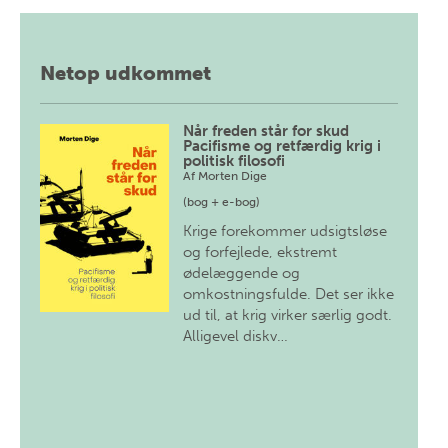
Netop udkommet
Når freden står for skud
Pacifisme og retfærdig krig i
politisk filosofi
Af
Morten Dige
(bog + e-bog)
Krige forekommer udsigtsløse
og forfejlede, ekstremt
ødelæggende og
omkostningsfulde. Det ser ikke
ud til, at krig virker særlig godt.
Alligevel diskv…