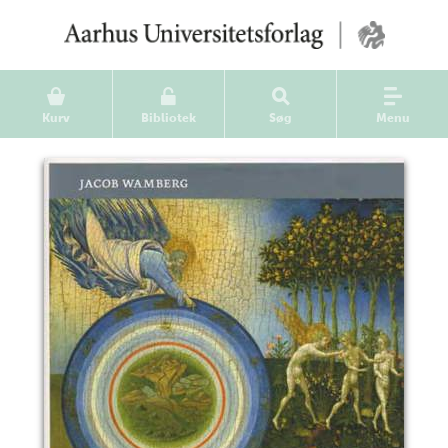
Kurv
Bibliotek
Søg
Menu