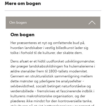
Mere om bogen
Om bogen
Om bogen
Her præsenteres et nyt og omfattende bud på,
hvordan landskaber i vestlig billedkunst lader sig
tolke i forhold til de kulturer, der skabte dem.
Dens afsæt er et hidtil uudforsket udviklingsmønster,
der præger landskabsskildringen fra hulemalerierne i
ældre stenalder frem til 1800-tallets moder­nitet.
Gennem en strukturalistisk sammenligning mellem
dette mønster og yderligere tre analysefelter -
selvbevidsthed, socialt betinget naturforståelse og
verdensbillede - fremskrives et fascinerende indblik i
kulturens makrohistoriske organisation, og der
plæderes ikke mindst for den kontroversielle tanke,