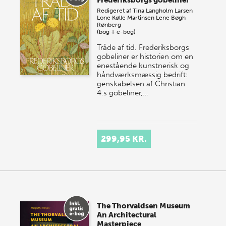
Redigeret af
Tina Langholm Larsen
Lone Kølle Martinsen
Lene Bøgh
Rønberg
(bog + e-bog)
Tråde af tid. Frederiksborgs
gobeliner er historien om en
enestående kunstnerisk og
håndværksmæssig bedrift:
genskabelsen af Christian
4.s gobeliner,…
299,95 KR.
The Thorvaldsen Museum
An Architectural
Masterpiece