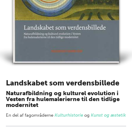
Landskabet som verdensbillede
Naturafbildning og kulturel evolution i
Vesten fra hulemalerierne til den tidlige
modernitet
En del af
fagområderne
Kulturhistorie
og
Kunst og æstetik