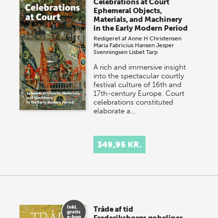
Celebrations at Court
onsdag den 10. j…
Ephemeral Objects,
Materials, and Machinery
in the Early Modern Period
Redigeret af
Anne H Christensen
Maria Fabricius Hansen
Jesper
Svenningsen
Lisbet Tarp
A rich and immersive insight
into the spectacular courtly
festival culture of 16th and
17th-century Europe. Court
celebrations constituted
elaborate a…
349,95 KR.
Tråde af tid
Frederiksborgs gobeliner