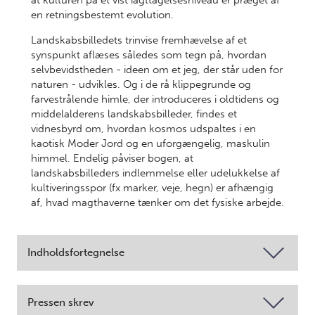
at kulturen på et vist iagttagelsesniveau er præget af
en retningsbestemt evolution.
Landskabsbilledets trinvise fremhævelse af et
synspunkt aflæses således som tegn på, hvordan
selvbevidstheden - ideen om et jeg, der står uden for
naturen - udvikles. Og i de rå klippegrunde og
farvestrålende himle, der introduceres i oldtidens og
middelalderens landskabsbilleder, findes et
vidnesbyrd om, hvordan kosmos udspaltes i en
kaotisk Moder Jord og en uforgængelig, maskulin
himmel. Endelig påviser bogen, at
landskabsbilleders indlemmelse eller udelukkelse af
kultiveringsspor (fx marker, veje, hegn) er afhængig
af, hvad magthaverne tænker om det fysiske arbejde.
Indholdsfortegnelse
Pressen skrev