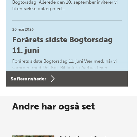
Bogtorsdag. Allerede den 10. september inviterer vi
til en række oplæg med…
20 maj 2026
Forårets sidste Bogtorsdag
11. juni
Forårets sidste Bogtorsdag 11. juni Vær med, når vi
sammen med Det Kgl. Bibliotek i Aarhus fejrer
forfatterne bag vores nyes…
Se flere nyheder
8 maj 2026
Spar op til 70% til sommer-
Andre har også set
lagersalg!
Vi gentager succesen og inviterer igen i år til vores
store sommer-lagersalg, så sæt kryds i kalenderen