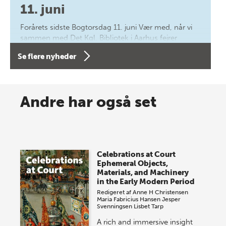
11. juni
Forårets sidste Bogtorsdag 11. juni Vær med, når vi
sammen med Det Kgl. Bibliotek i Aarhus fejrer
forfatterne bag vores nyes…
Se flere nyheder
8 maj 2026
Spar op til 70% til sommer-
Andre har også set
lagersalg!
Vi gentager succesen og inviterer igen i år til vores
store sommer-lagersalg, så sæt kryds i kalenderen
Celebrations at Court
onsdag den 10. j…
Ephemeral Objects,
Materials, and Machinery
in the Early Modern Period
Redigeret af
Anne H Christensen
Maria Fabricius Hansen
Jesper
Svenningsen
Lisbet Tarp
A rich and immersive insight