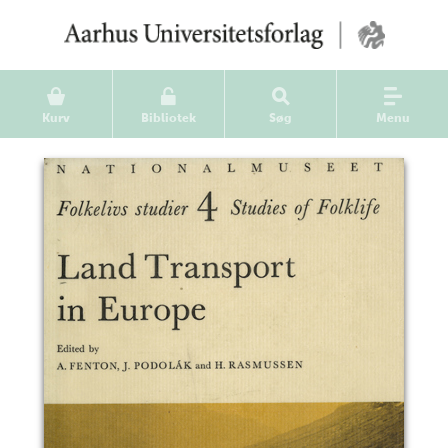
Kurv
Bibliotek
Søg
Menu