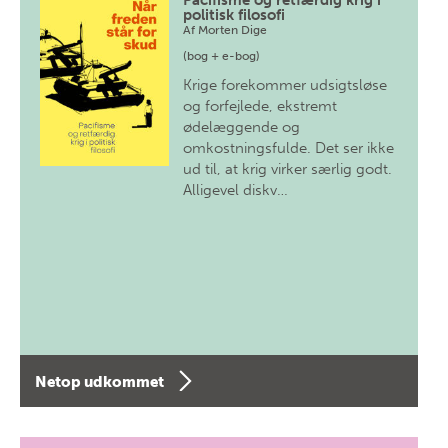
Pacifisme og retfærdig krig i
politisk filosofi
Af
Morten Dige
(bog + e-bog)
Krige forekommer udsigtsløse
og forfejlede, ekstremt
ødelæggende og
omkostningsfulde. Det ser ikke
ud til, at krig virker særlig godt.
Alligevel diskv…
Netop udkommet