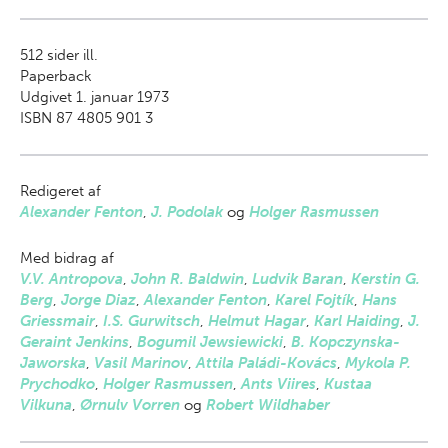
512
sider ill.
Paperback
Udgivet 1. januar 1973
ISBN 87 4805 901 3
Redigeret af
Alexander Fenton
,
J. Podolak
og
Holger Rasmussen
Med bidrag af
V.V. Antropova
,
John R. Baldwin
,
Ludvik Baran
,
Kerstin G.
Berg
,
Jorge Diaz
,
Alexander Fenton
,
Karel Fojtík
,
Hans
Griessmair
,
I.S. Gurwitsch
,
Helmut Hagar
,
Karl Haiding
,
J.
Geraint Jenkins
,
Bogumil Jewsiewicki
,
B. Kopczynska-
Jaworska
,
Vasil Marinov
,
Attila Paládi-Kovács
,
Mykola P.
Prychodko
,
Holger Rasmussen
,
Ants Viires
,
Kustaa
Vilkuna
,
Ørnulv Vorren
og
Robert Wildhaber