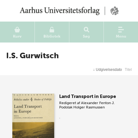
Kurv
Bibliotek
Søg
Menu
I.S. Gurwitsch
↓
Udgivelsesdato
Titel
Land Transport in Europe
Redigeret af
Alexander Fenton
J.
Podolak
Holger Rasmussen
.