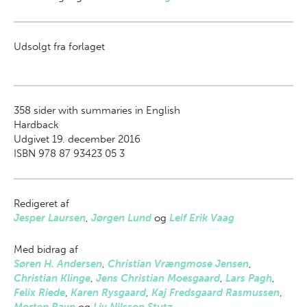
Udsolgt fra forlaget
358
sider with summaries in English
Hardback
Udgivet 19. december 2016
ISBN 978 87 93423 05 3
Redigeret af
Jesper Laursen
,
Jørgen Lund
og
Leif Erik Vaag
Med bidrag af
Søren H. Andersen
,
Christian Vrængmose Jensen
,
Christian Klinge
,
Jens Christian Moesgaard
,
Lars Pagh
,
Felix Riede
,
Karen Rysgaard
,
Kaj Fredsgaard Rasmussen
,