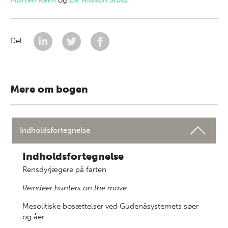
Morten Ravn
og
Liv Nilsson Stutz
Del:
Mere om bogen
Indholdsfortegnelse
Indholdsfortegnelse
Rensdyrjægere på farten
Reindeer hunters on the move
Mesolitiske bosættelser ved Gudenåsystemets søer
og åer