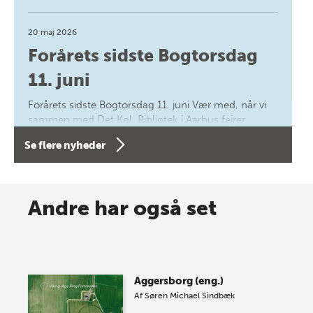
20 maj 2026
Forårets sidste Bogtorsdag
11. juni
Forårets sidste Bogtorsdag 11. juni Vær med, når vi
sammen med Det Kgl. Bibliotek i Aarhus fejrer
forfatterne bag vores nyes…
Se flere nyheder
8 maj 2026
Spar op til 70% til sommer-
Andre har også set
lagersalg!
Vi gentager succesen og inviterer igen i år til vores
store sommer-lagersalg, så sæt kryds i kalenderen
Aggersborg (eng.)
onsdag den 10. j…
Af
Søren Michael Sindbæk