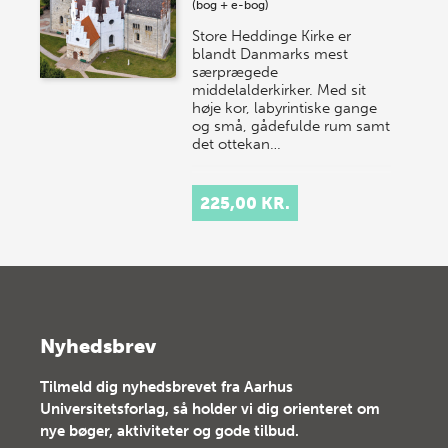
(bog + e-bog)
Store Heddinge Kirke er
blandt Danmarks mest
særprægede
middelalderkirker. Med sit
høje kor, labyrintiske gange
og små, gådefulde rum samt
det ottekan…
225,00 KR.
Nyhedsbrev
Tilmeld dig nyhedsbrevet fra Aarhus
Universitetsforlag, så holder vi dig orienteret om
nye bøger, aktiviteter og gode tilbud.