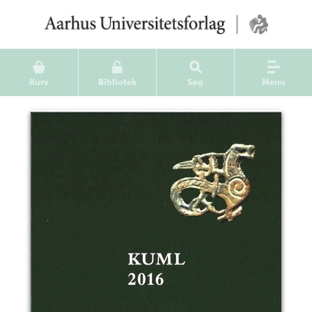
Kurv
Bibliotek
Søg
Menu