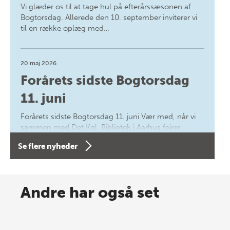
Vi glæder os til at tage hul på efterårssæsonen af
Bogtorsdag. Allerede den 10. september inviterer vi
til en række oplæg med…
20 maj 2026
Forårets sidste Bogtorsdag
11. juni
Forårets sidste Bogtorsdag 11. juni Vær med, når vi
sammen med Det Kgl. Bibliotek i Aarhus fejrer
forfatterne bag vores nyes…
Se flere nyheder
8 maj 2026
Spar op til 70% til sommer-
Andre har også set
lagersalg!
Vi gentager succesen og inviterer igen i år til vores