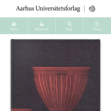
Kurv
Bibliotek
Søg
Menu