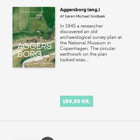
store sommer-lagersalg, så sæt kryds i kalenderen
Aggersborg (eng.)
onsdag den 10. j…
Af
Søren Michael Sindbæk
In 1945 a researcher
discovered an old
archaeological survey plan at
the National Museum in
Copenhagen. The circular
earthwork on the plan
looked exac…
199,95 KR.