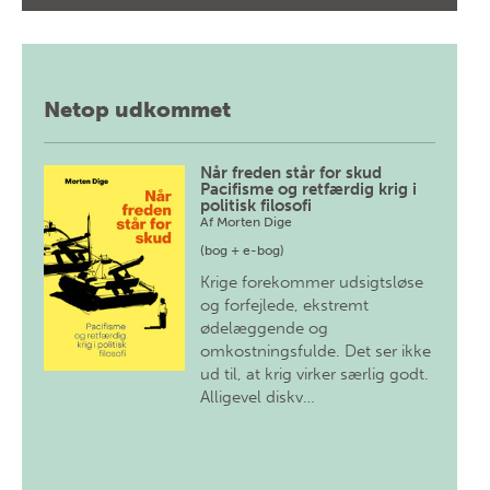
Netop udkommet
Når freden står for skud
Pacifisme og retfærdig krig i
politisk filosofi
Af
Morten Dige
(bog + e-bog)
Krige forekommer udsigtsløse
og forfejlede, ekstremt
ødelæggende og
omkostningsfulde. Det ser ikke
ud til, at krig virker særlig godt.
Alligevel diskv…