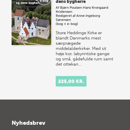
dens bygherre
Af
Bjørn Poulsen
Hans Krongaard
Kristensen
Redigeret af
Anne Ingeborg
Sørensen
(bog + e-bog)
Store Heddinge Kirke er
blandt Danmarks mest
særprægede
middelalderkirker. Med sit
høje kor, labyrintiske gange
og små, gådefulde rum samt
det ottekan…
225,00 KR.
Nyhedsbrev