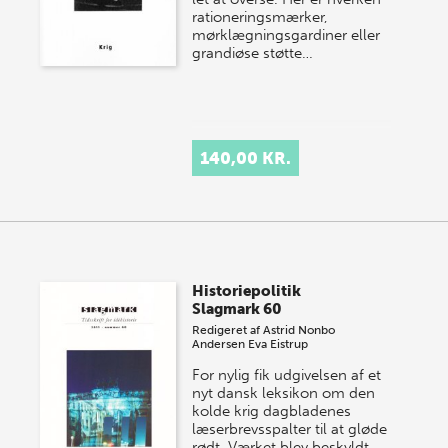
rationeringsmærker,
mørklægningsgardiner eller
grandiøse støtte…
140,00 KR.
Historiepolitik
Slagmark 60
Redigeret af
Astrid Nonbo
Andersen
Eva Eistrup
For nylig fik udgivelsen af et
nyt dansk leksikon om den
kolde krig dagbladenes
læserbrevsspalter til at gløde
rødt. Værket blev beskyldt