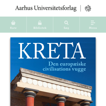
Kurv
Bibliotek
Søg
Menu