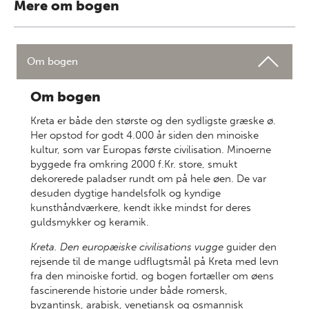
Mere om bogen
Om bogen
Om bogen
Kreta er både den største og den sydligste græske ø.
Her opstod for godt 4.000 år siden den minoiske
kultur, som var Europas første civilisation. Minoerne
byggede fra omkring 2000 f.Kr. store, smukt
dekorerede paladser rundt om på hele øen. De var
desuden dygtige handelsfolk og kyndige
kunsthåndværkere, kendt ikke mindst for deres
guldsmykker og keramik.
Kreta. Den europæiske civilisations vugge
guider den
rejsende til de mange udflugtsmål på Kreta med levn
fra den minoiske fortid, og bogen fortæller om øens
fascinerende historie under både romersk,
byzantinsk, arabisk, venetiansk og osmannisk