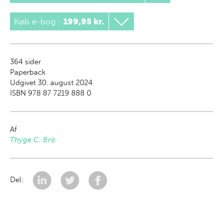
Køb e-bog
:
199,95 kr.
364
sider
Paperback
Udgivet 30. august 2024
ISBN 978 87 7219 888 0
Af
Thyge C. Bro
Del: