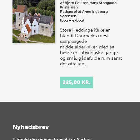
Af
Bjørn Poulsen
Hans Krongaard
Kristensen
Redigeret af
Anne Ingeborg
Sørensen
(bog + e-bog)
Store Heddinge Kirke er
blandt Danmarks mest
særprægede
middelalderkirker. Med sit
høje kor, labyrintiske gange
og små, gådefulde rum samt
det ottekan…
225,00 KR.
Nyhedsbrev
Tilmeld dig nyhedsbrevet fra Aarhus