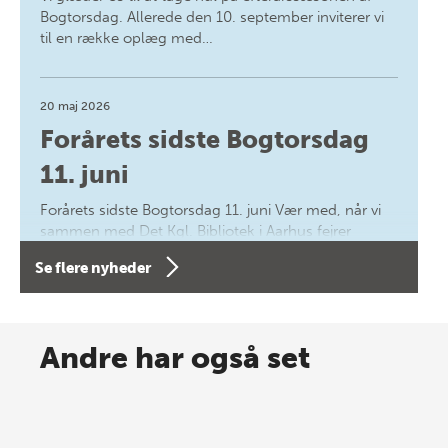
Bogtorsdag. Allerede den 10. september inviterer vi
til en række oplæg med…
20 maj 2026
Forårets sidste Bogtorsdag
11. juni
Forårets sidste Bogtorsdag 11. juni Vær med, når vi
sammen med Det Kgl. Bibliotek i Aarhus fejrer
forfatterne bag vores nyes…
Se flere nyheder
8 maj 2026
Spar op til 70% til sommer-
Andre har også set
lagersalg!
Vi gentager succesen og inviterer igen i år til vores
store sommer-lagersalg, så sæt kryds i kalenderen