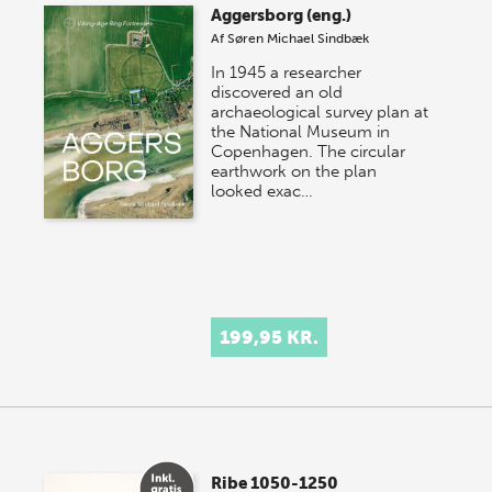
Aggersborg (eng.)
onsdag den 10. j…
Af
Søren Michael Sindbæk
In 1945 a researcher
discovered an old
archaeological survey plan at
the National Museum in
Copenhagen. The circular
earthwork on the plan
looked exac…
199,95 KR.
Ribe 1050-1250