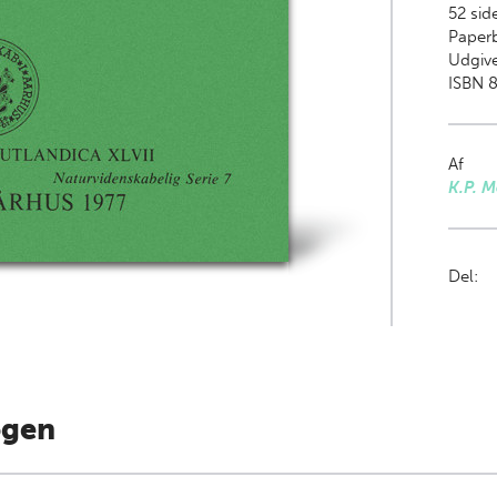
52
sid
Paper
Udgive
ISBN 8
Af
K.P. 
Del:
ogen