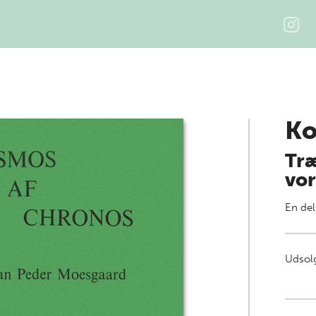
Ko
Træ
vor
En del
Udsolg