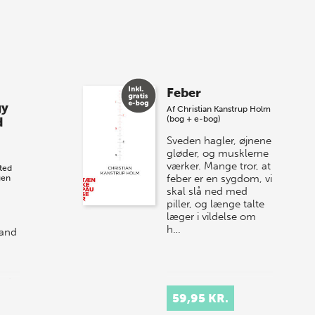
vores nyes…
8 maj 2026
Spar op til 70% til
Feber
sommer-lagersalg!
gy
Af
Christian Kanstrup Holm
(bog + e-bog)
d
Vi gentager succesen og inviterer igen i
Sveden hagler, øjnene
år til vores store sommer-lagersalg,
gløder, og musklerne
så sæt kryds i kalenderen onsdag den
værker. Mange tror, at
ted
10. j…
feber er en sygdom, vi
gen
skal slå ned med
piller, og længe talte
læger i vildelse om
h…
 and
ed
e
59,95 KR.
l