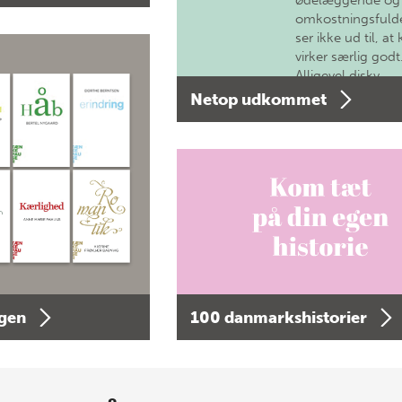
ødelæggende og
omkostningsfulde
ser ikke ud til, at 
virker særlig godt
Alligevel diskv…
Netop udkommet
agen
100 danmarkshistorier