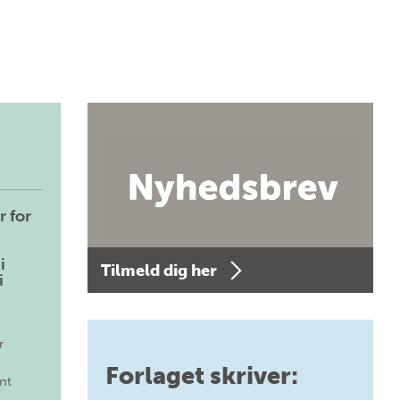
r for
i
Tilmeld dig her
i
r
Forlaget skriver:
mt