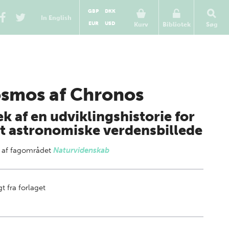
GBP
DKK
In English
EUR
USD
Kurv
Bibliotek
Søg
smos af Chronos
k af en udviklingshistorie for
t astronomiske verdensbillede
 af
fagområdet
Naturvidenskab
t fra forlaget