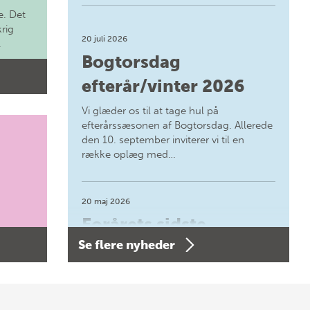
. Det
krig
20 juli 2026
.
Bogtorsdag
efterår/vinter 2026
Vi glæder os til at tage hul på
efterårssæsonen af Bogtorsdag. Allerede
den 10. september inviterer vi til en
række oplæg med…
20 maj 2026
Forårets sidste
Se flere nyheder
Bogtorsdag 11. juni
Forårets sidste Bogtorsdag 11. juni Vær
med, når vi sammen med Det Kgl.
Bibliotek i Aarhus fejrer forfatterne bag