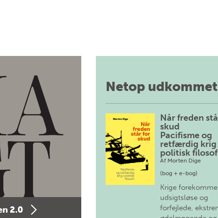
Netop udkommet
Når freden stå
skud
Pacifisme og
retfærdig krig 
politisk filosof
Af
Morten Dige
(bog + e-bog)
Krige forekomme
udsigtsløse og
forfejlede, ekstre
n 2.0