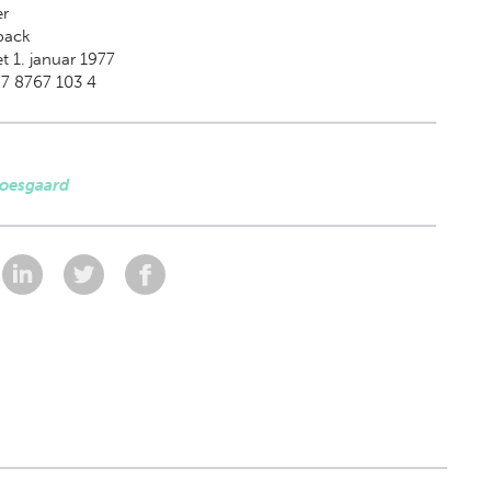
er
back
t 1. januar 1977
7 8767 103 4
Moesgaard