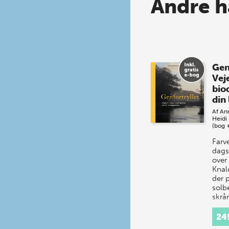
Andre h
Gen
Vej
biod
din
Af
Ann
Heidi
(bog 
Farv
dag
over
Knal
der 
solb
skrån
der 
m…
24