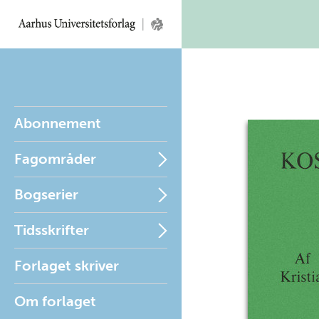
Abonnement
Fagområder
Bogserier
Tidsskrifter
Forlaget skriver
Om forlaget