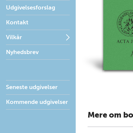
Udgivelsesforslag
Kontakt
Vilkår
Nyhedsbrev
Seneste udgivelser
Kommende udgivelser
Mere om b