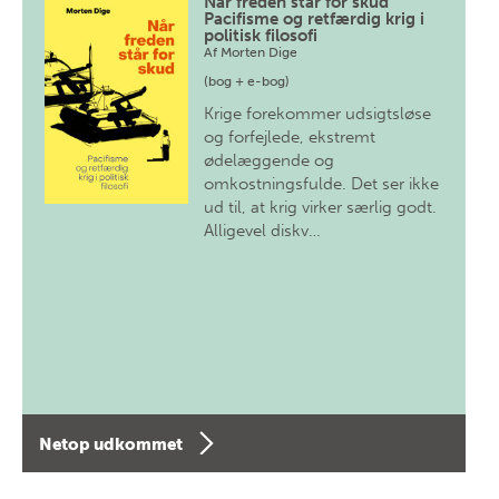
Når freden står for skud
Pacifisme og retfærdig krig i
politisk filosofi
Af
Morten Dige
(bog + e-bog)
Krige forekommer udsigtsløse
og forfejlede, ekstremt
ødelæggende og
omkostningsfulde. Det ser ikke
ud til, at krig virker særlig godt.
Alligevel diskv…
Netop udkommet