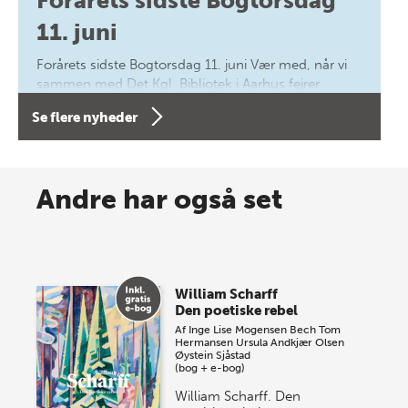
Forårets sidste Bogtorsdag
11. juni
Forårets sidste Bogtorsdag 11. juni Vær med, når vi
sammen med Det Kgl. Bibliotek i Aarhus fejrer
forfatterne bag vores nyes…
Se flere nyheder
8 maj 2026
Spar op til 70% til sommer-
Andre har også set
lagersalg!
Vi gentager succesen og inviterer igen i år til vores
store sommer-lagersalg, så sæt kryds i kalenderen
William Scharff
onsdag den 10. j…
Den poetiske rebel
Af
Inge Lise Mogensen Bech
Tom
Hermansen
Ursula Andkjær Olsen
Øystein Sjåstad
(bog + e-bog)
William Scharff. Den