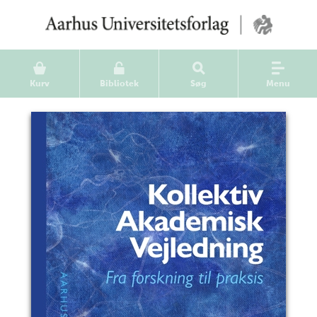
Kurv
Bibliotek
Søg
Menu