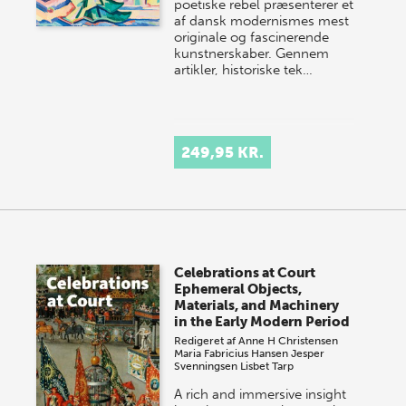
poetiske rebel præsenterer et
af dansk modernismes mest
originale og fascinerende
kunstnerskaber. Gennem
artikler, historiske tek…
249,95 KR.
Celebrations at Court
Ephemeral Objects,
Materials, and Machinery
in the Early Modern Period
Redigeret af
Anne H Christensen
Maria Fabricius Hansen
Jesper
Svenningsen
Lisbet Tarp
A rich and immersive insight