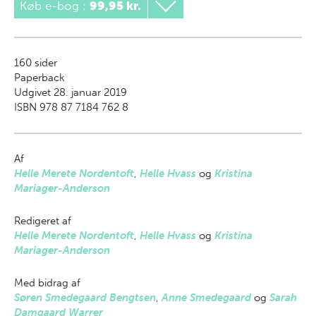
Køb e-bog
:
99,95 kr.
160
sider
Paperback
Udgivet 28. januar 2019
ISBN 978 87 7184 762 8
Af
Helle Merete Nordentoft
,
Helle Hvass
og
Kristina
Mariager-Anderson
Redigeret af
Helle Merete Nordentoft
,
Helle Hvass
og
Kristina
Mariager-Anderson
Med bidrag af
Søren Smedegaard Bengtsen
,
Anne Smedegaard
og
Sarah
Damgaard Warrer