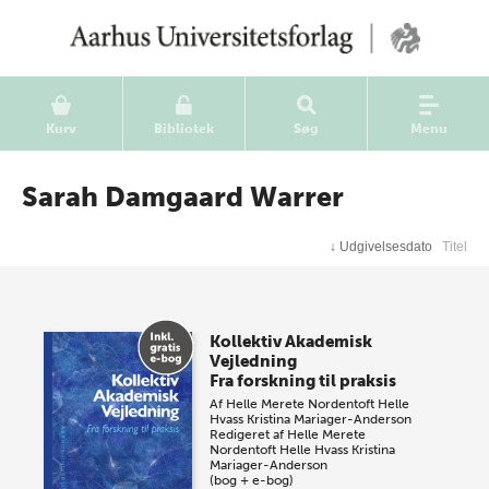
Kurv
Bibliotek
Søg
Menu
Sarah Damgaard Warrer
↓
Udgivelsesdato
Titel
Kollektiv Akademisk
Vejledning
Fra forskning til praksis
Af
Helle Merete Nordentoft
Helle
Hvass
Kristina Mariager-Anderson
Redigeret af
Helle Merete
Nordentoft
Helle Hvass
Kristina
Mariager-Anderson
(bog + e-bog)