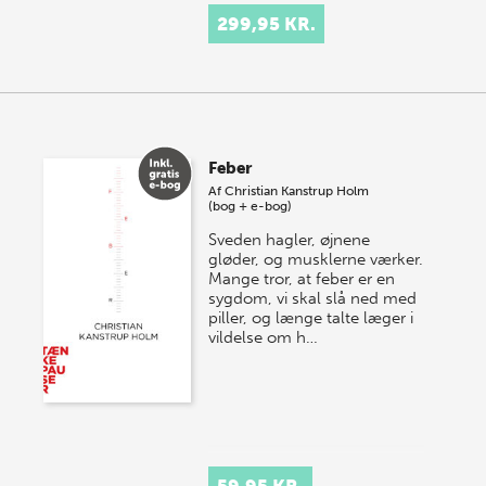
299,95 KR.
Feber
Af
Christian Kanstrup Holm
(bog + e-bog)
Sveden hagler, øjnene
gløder, og musklerne værker.
Mange tror, at feber er en
sygdom, vi skal slå ned med
piller, og længe talte læger i
vildelse om h…
59,95 KR.