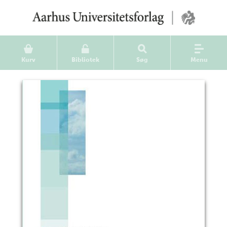
Kurv
Bibliotek
Søg
Menu