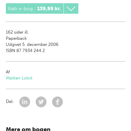
Køb e-bog
:
139,95 kr.
162
sider ill.
Paperback
Udgivet 5. december 2006
ISBN 87 7934 244 2
Af
Maiken Lolck
Del:
Mere om bogen