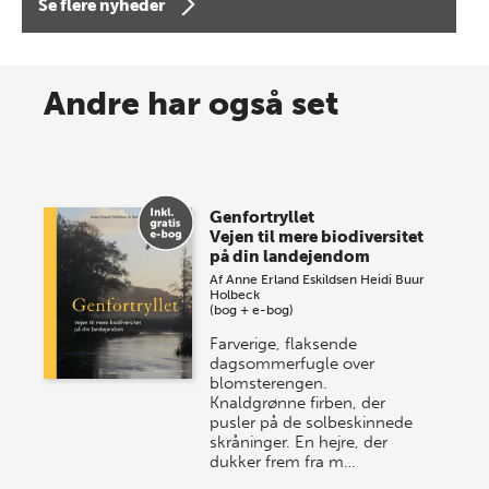
Se flere nyheder
8 maj 2026
Spar op til 70% til sommer-
Andre har også set
lagersalg!
Vi gentager succesen og inviterer igen i år til vores
store sommer-lagersalg, så sæt kryds i kalenderen
Genfortryllet
onsdag den 10. j…
Vejen til mere biodiversitet
på din landejendom
Af
Anne Erland Eskildsen
Heidi Buur
Holbeck
(bog + e-bog)
Farverige, flaksende
dagsommerfugle over
blomsterengen.
Knaldgrønne firben, der
pusler på de solbeskinnede
skråninger. En hejre, der
dukker frem fra m…