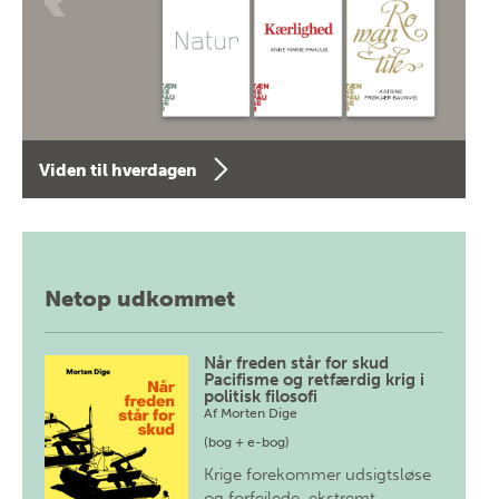
Viden til hverdagen
Netop udkommet
Når freden står for skud
Pacifisme og retfærdig krig i
politisk filosofi
Af
Morten Dige
(bog + e-bog)
Krige forekommer udsigtsløse
og forfejlede, ekstremt