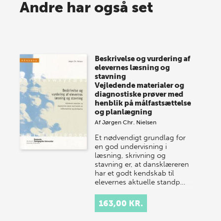
Spar op til 70% til sommer-
Andre har også set
lagersalg!
Vi gentager succesen og inviterer igen i år til vores
store sommer-lagersalg, så sæt kryds i kalenderen
Beskrivelse og vurdering af
onsdag den 10. j…
elevernes læsning og
stavning
Vejledende materialer og
diagnostiske prøver med
henblik på målfastsættelse
og planlægning
Af
Jørgen Chr. Nielsen
Et nødvendigt grundlag for
en god undervisning i
læsning, skrivning og
stavning er, at dansklæreren
har et godt kendskab til
elevernes aktuelle standp…
163,00 KR.