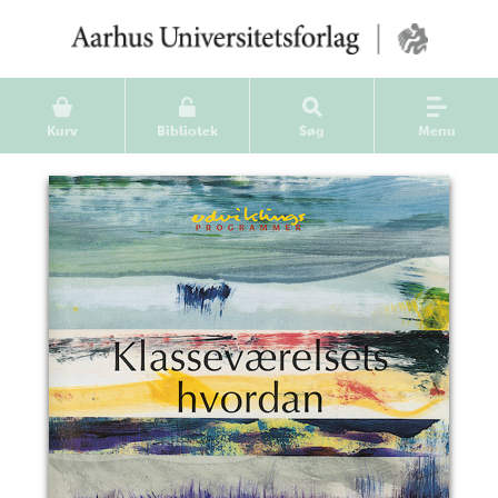
Kurv
Bibliotek
Søg
Menu