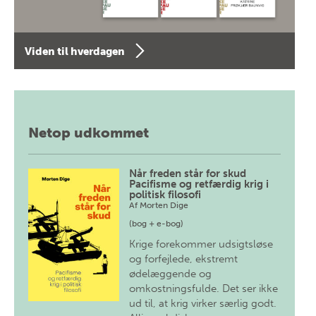
Viden til hverdagen
Netop udkommet
Når freden står for skud
Pacifisme og retfærdig krig i
politisk filosofi
Af
Morten Dige
(bog + e-bog)
Krige forekommer udsigtsløse
og forfejlede, ekstremt
ødelæggende og
omkostningsfulde. Det ser ikke
ud til, at krig virker særlig godt.