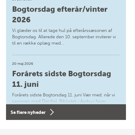
Bogtorsdag efterår/vinter
2026
Vi glæder os til at tage hul på efterårssæsonen af
Bogtorsdag. Allerede den 10. september inviterer vi
til en række oplæg med…
20 maj 2026
Forårets sidste Bogtorsdag
11. juni
Forårets sidste Bogtorsdag 11. juni Vær med, når vi
sammen med Det Kgl. Bibliotek i Aarhus fejrer
forfatterne bag vores nyes…
Se flere nyheder
8 maj 2026