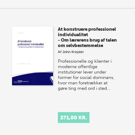
At konstruere professionel
individualitet
- Om lærerens brug af talen
om selvbestemmelse
Af
John Krejsler
Professionelle og klienter i
moderne offentlige
institutioner lever under
former for social dominans,
hvor man foretrækker at
gøre ting med ord i sted…
271,00 KR.