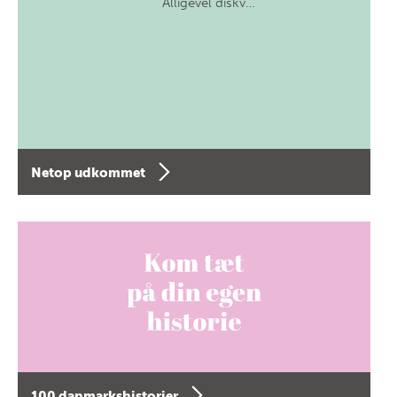
Alligevel diskv…
Netop udkommet
100 danmarkshistorier