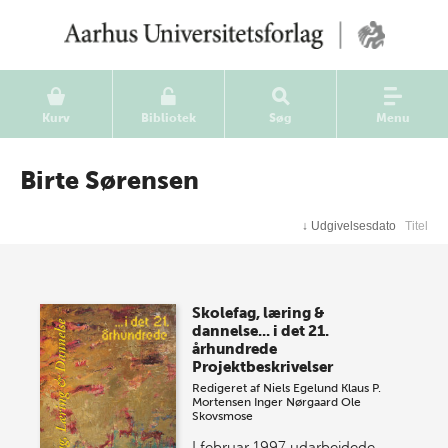
Kurv
Bibliotek
Søg
Menu
Birte Sørensen
↓
Udgivelsesdato
Titel
Skolefag, læring &
dannelse... i det 21.
århundrede
Projektbeskrivelser
Redigeret af
Niels Egelund
Klaus P.
Mortensen
Inger Nørgaard
Ole
Skovsmose
I februar 1997 udarbejdede