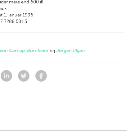
ider mere end 600 ill.
ack
t 1. januar 1996
7 7288 581 5
 von Carnap-Bornheim
og
Jørgen Ilkjær