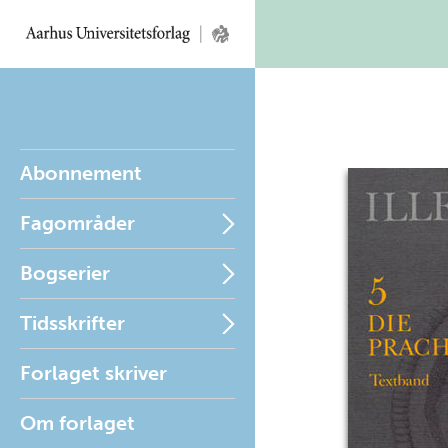
Abonnement
Fagområder
Bogserier
Tidsskrifter
Forlaget skriver
Om forlaget