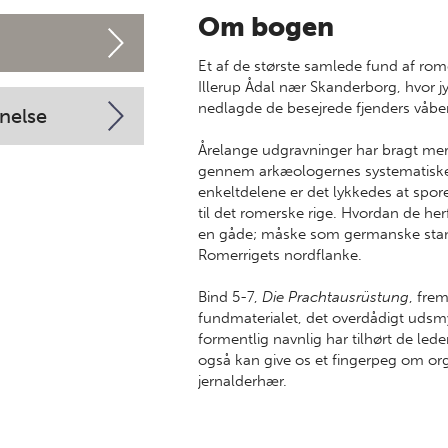
Om bogen
Et af de største samlede fund af rom
Illerup Ådal nær Skanderborg, hvor jy
nedlagde de besejrede fjenders våben
nelse
Årelange udgravninger har bragt mer
gennem arkæologernes systematiske re
enkeltdelene er det lykkedes at spore
til det romerske rige. Hvordan de herfr
en gåde; måske som germanske stamm
Romerrigets nordflanke.
Bind 5-7,
Die Prachtausrüstung
, fre
fundmaterialet, det overdådigt udsm
formentlig navnlig har tilhørt de l
også kan give os et fingerpeg om orga
jernalderhær.