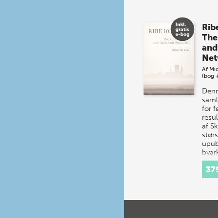
Rib
The
and
Net
Af
Mic
(bog 
Denn
saml
for 
resul
af S
størs
upub
byar
udgr
37