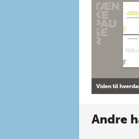
Viden til hverd
Andre h