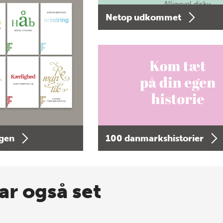
Alligevel diskv…
Netop udkommet
agen
100 danmarkshistorier
ar også set