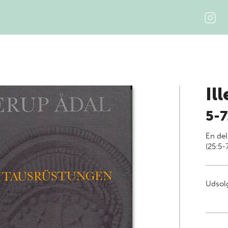
Il
5-7
En del
(25:5-
Udsolg