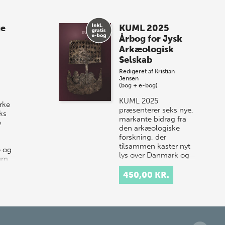
8 maj 2026
Spar op til 70% til
ge
KUML 2025
sommer-lagersalg!
Årbog for Jysk
Arkæologisk
Vi gentager succesen og inviterer igen i
Selskab
år til vores store sommer-lagersalg,
Redigeret af
Kristian
så sæt kryds i kalenderen onsdag den
Jensen
10. j…
(bog + e-bog)
KUML 2025
rke
præsenterer seks nye,
ks
markante bidrag fra
e
den arkæologiske
forskning, der
tilsammen kaster nyt
e og
lys over Danmark og
rum
Nordens historie.
…
Årbogen…
450,00 KR.