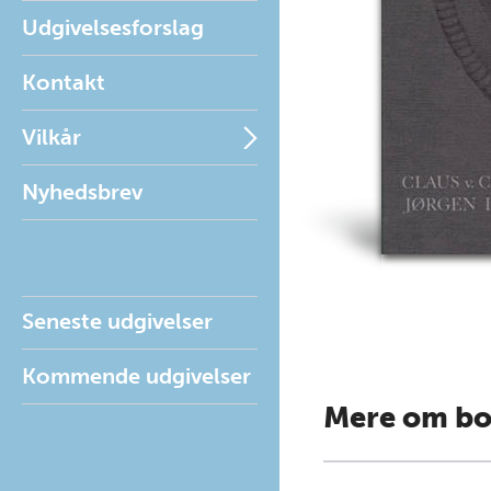
Udgivelsesforslag
Kontakt
Vilkår
Nyhedsbrev
Seneste udgivelser
Kommende udgivelser
Mere om b