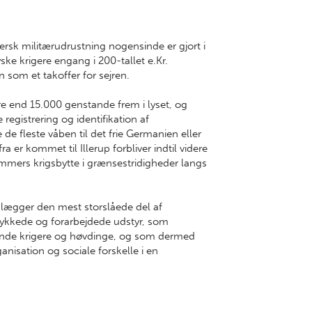
ersk militærudrustning nogensinde er gjort i
ske krigere engang i 200-tallet e.Kr.
 som et takoffer for sejren.
e end 15.000 genstande frem i lyset, og
gistrering og identifikation af
 de fleste våben til det frie Germanien eller
a er kommet til Illerup forbliver indtil videre
ers krigsbytte i grænsestridigheder langs
mlægger den mest storslåede del af
ykkede og forarbejdede udstyr, som
edende krigere og høvdinge, og som dermed
nisation og sociale forskelle i en