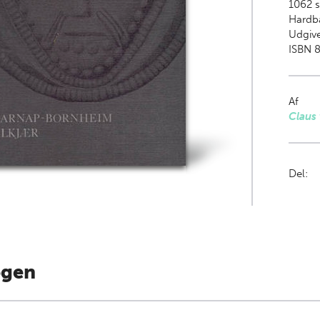
1062
s
Hardb
Udgive
ISBN 8
Af
Claus
Del:
ogen