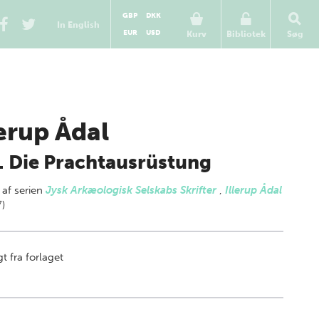
GBP
DKK
In English
EUR
USD
Kurv
Bibliotek
Søg
lerup Ådal
. Die Prachtausrüstung
 af
serien
Jysk Arkæologisk Selskabs Skrifter
,
Illerup Ådal
7)
t fra forlaget