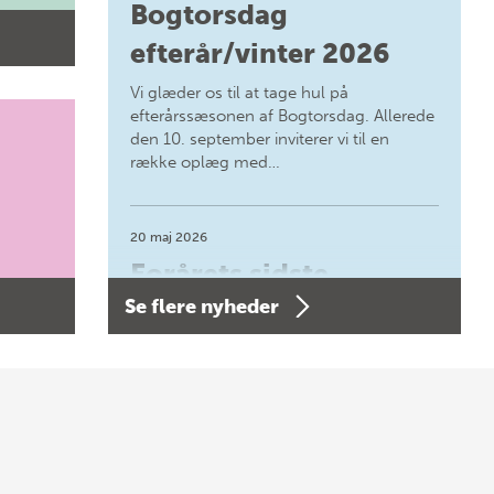
Bogtorsdag
efterår/vinter 2026
Vi glæder os til at tage hul på
efterårssæsonen af Bogtorsdag. Allerede
den 10. september inviterer vi til en
række oplæg med…
20 maj 2026
Forårets sidste
Se flere nyheder
Bogtorsdag 11. juni
Forårets sidste Bogtorsdag 11. juni Vær
med, når vi sammen med Det Kgl.
Bibliotek i Aarhus fejrer forfatterne bag
vores nyes…