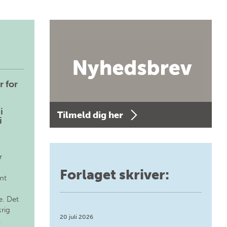
r for
i
Tilmeld dig her
i
r
Forlaget skriver:
mt
. Det
krig
20 juli 2026
.