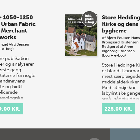
e 1050-1250
Store Heddin
 Urban Fabric
Kirke og dens
 Merchant
bygherre
works
Af
Bjørn Poulsen
Hans
Krongaard Kristensen
hael Alrø Jensen
Redigeret af
Anne
+ e-bog)
Ingeborg Sørensen
(bog + e-bog)
e publikation
er og analyserer
Store Heddinge Ki
første gang
er blandt Danmar
taterne fra nogle
mest særpræged
kandinaviens
middelalderkirker.
te og hidtil
Med sit høje kor,
licerede
labyrintiske gang
kæologiske
små, gådefulde 
avnin…
samt det ottekan
9,00 KR.
225,00 KR.