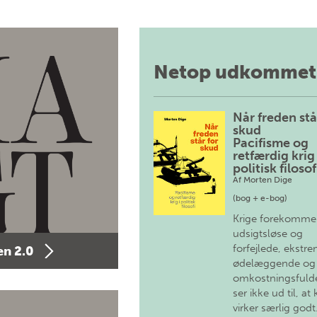
Netop udkommet
Når freden stå
skud
Pacifisme og
retfærdig krig 
politisk filosof
Af
Morten Dige
(bog + e-bog)
Krige forekomme
udsigtsløse og
forfejlede, ekstre
n 2.0
ødelæggende og
omkostningsfulde
ser ikke ud til, at 
virker særlig godt