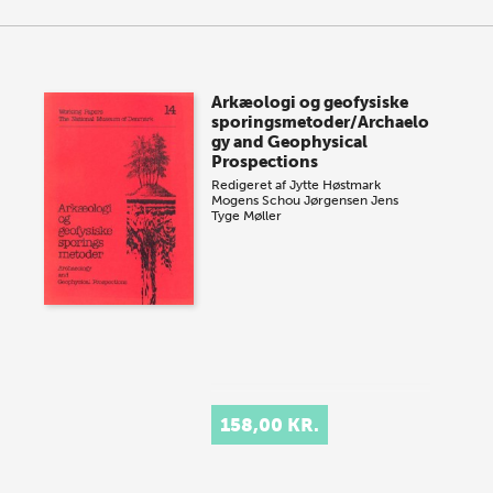
Arkæologi og geofysiske
sporingsmetoder/Archaelo
gy and Geophysical
Prospections
Redigeret af
Jytte Høstmark
Mogens Schou Jørgensen
Jens
Tyge Møller
158,00 KR.