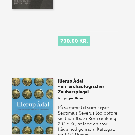
700,00 KR.
Illerup Ådal
- ein archäologischer
Zauberspiegel
Af
Jørgen Ilkjær
På samme tid som kejser
Septimius Severus lod opføre
sin triumfbue i Rom omkring
203 e.Kr., sejlede en stor
flåde ned gennem Kattegat,
og 1.000 kriger…