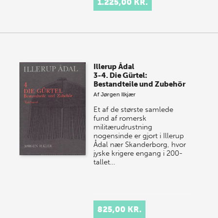
1.225,00 KR.
Illerup Ådal
3-4. Die Gürtel:
Bestandteile und Zubehör
Af
Jørgen Ilkjær
Et af de største samlede
fund af romersk
militærudrustning
nogensinde er gjort i Illerup
Ådal nær Skanderborg, hvor
jyske krigere engang i 200-
tallet…
825,00 KR.