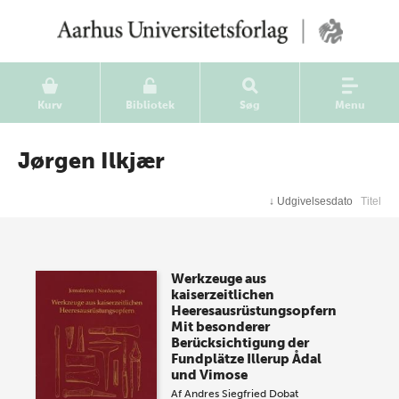
Kurv
Bibliotek
Søg
Menu
Jørgen Ilkjær
↓
Udgivelsesdato
Titel
Werkzeuge aus
kaiserzeitlichen
Heeresausrüstungsopfern
Mit besonderer
Berücksichtigung der
Fundplätze Illerup Ådal
und Vimose
Af
Andres Siegfried Dobat