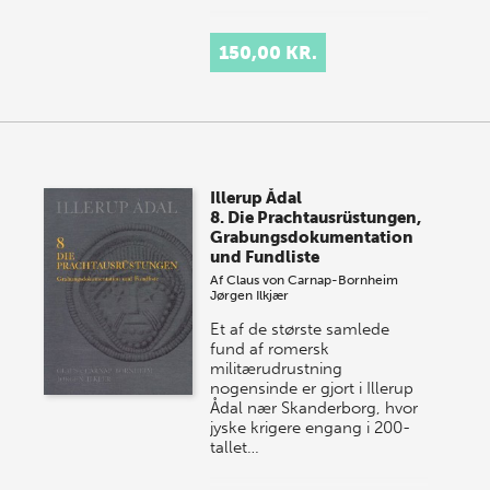
150,00 KR.
Illerup Ådal
8. Die Prachtausrüstungen,
Grabungsdokumentation
und Fundliste
Af
Claus von Carnap-Bornheim
Jørgen Ilkjær
Et af de største samlede
fund af romersk
militærudrustning
nogensinde er gjort i Illerup
Ådal nær Skanderborg, hvor
jyske krigere engang i 200-
tallet…