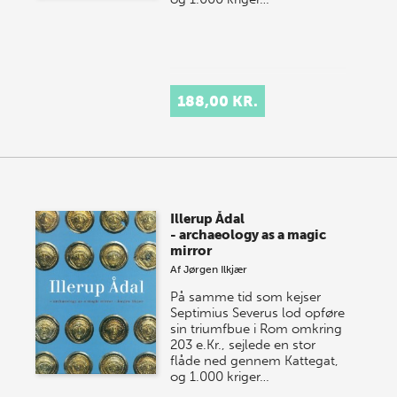
188,00 KR.
Illerup Ådal
- archaeology as a magic
mirror
Af
Jørgen Ilkjær
På samme tid som kejser
Septimius Severus lod opføre
sin triumfbue i Rom omkring
203 e.Kr., sejlede en stor
flåde ned gennem Kattegat,
og 1.000 kriger…