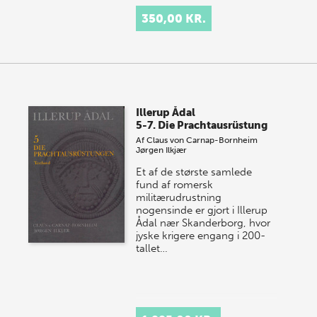
350,00 KR.
Illerup Ådal
5-7. Die Prachtausrüstung
Af
Claus von Carnap-Bornheim
Jørgen Ilkjær
Et af de største samlede
fund af romersk
militærudrustning
nogensinde er gjort i Illerup
Ådal nær Skanderborg, hvor
jyske krigere engang i 200-
tallet…