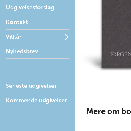
Udgivelsesforslag
Kontakt
Vilkår
Nyhedsbrev
Seneste udgivelser
Kommende udgivelser
Mere om b