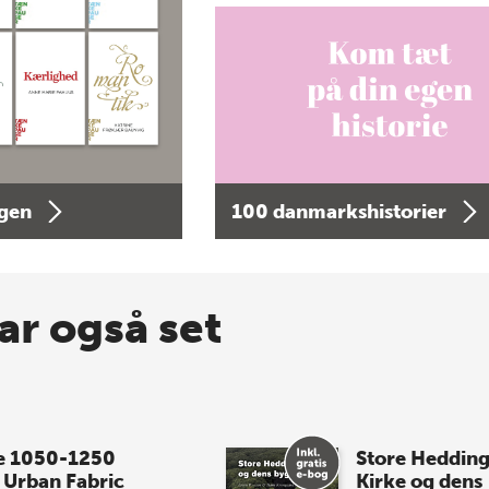
agen
100 danmarkshistorier
ar også set
e 1050-1250
Store Heddin
 Urban Fabric
Kirke og dens