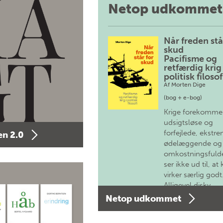
Netop udkommet
Når freden stå
skud
Pacifisme og
retfærdig krig 
politisk filosof
Af
Morten Dige
(bog + e-bog)
Krige forekomme
udsigtsløse og
forfejlede, ekstre
n 2.0
ødelæggende og
omkostningsfulde
ser ikke ud til, at 
virker særlig godt
Alligevel diskv…
Netop udkommet