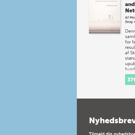
and
Net
Af
Mic
(bog 
Denn
saml
for 
resul
af S
størs
upub
byar
udgr
37
Nyhedsbre
Tilmeld dig nyhedsbre