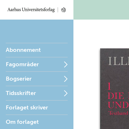
Abonnement
Fagområder
Bogserier
Tidsskrifter
Forlaget skriver
Om forlaget