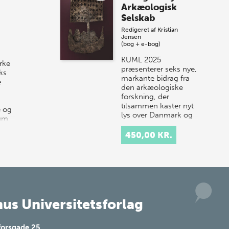
Arkæologisk
Vi gentager succesen og inviterer igen i
Selskab
år til vores store sommer-lagersalg,
Redigeret af
Kristian
så sæt kryds i kalenderen onsdag den
Jensen
10. j…
(bog + e-bog)
KUML 2025
rke
præsenterer seks nye,
ks
markante bidrag fra
e
den arkæologiske
forskning, der
tilsammen kaster nyt
e og
lys over Danmark og
rum
Nordens historie.
…
Årbogen…
450,00 KR.
us Universitetsforlag
forsgade 25