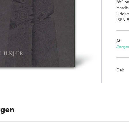
654
si
Hardb
Udgive
ISBN 
Af
Jørgen
Del:
ogen