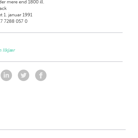
der mere end 1800 ill.
ack
t 1. januar 1991
87 7288 057 0
 Ilkjær