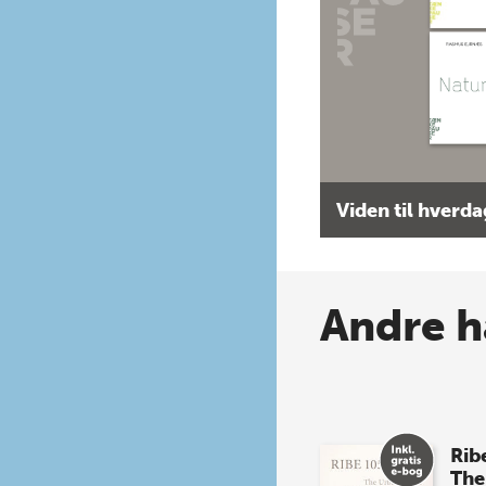
Viden til hverd
Andre h
Rib
The