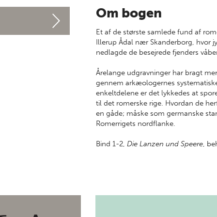
Om bogen
Et af de største samlede fund af rom
Illerup Ådal nær Skanderborg, hvor jy
nedlagde de besejrede fjenders våben
Årelange udgravninger har bragt mer
gennem arkæologernes systematiske re
enkeltdelene er det lykkedes at spore
til det romerske rige. Hvordan de herfr
en gåde; måske som germanske stamm
Romerrigets nordflanke.
Bind 1-2,
Die Lanzen und Speere
, be