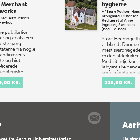
 Merchant
bygherre
works
Af
Bjørn Poulsen
Hans
Krongaard Kristensen
hael Alrø Jensen
Redigeret af
Anne
+ e-bog)
Ingeborg Sørensen
(bog + e-bog)
e publikation
er og analyserer
Store Heddinge Ki
første gang
er blandt Danmar
taterne fra nogle
mest særpræged
kandinaviens
middelalderkirker.
te og hidtil
Med sit høje kor,
licerede
labyrintiske gang
kæologiske
små, gådefulde 
avnin…
samt det ottekan
9,00 KR.
225,00 KR.
v
Aarh
vet fra Aarhus Universitetsforlag,
Helsing