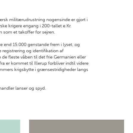
ersk militærudrustning nogensinde er gjort i
ske krigere engang i 200-tallet e.Kr.
 som et takoffer for sejren.
e end 15.000 genstande frem i lyset, og
gistrering og identifikation af
 de fleste våben til det frie Germanien eller
a er kommet til Illerup forbliver indtil videre
ers krigsbytte i grænsestridigheder langs
handler lanser og spyd.