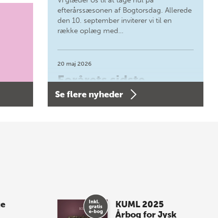
efterårssæsonen af Bogtorsdag. Allerede
den 10. september inviterer vi til en
række oplæg med…
20 maj 2026
Forårets sidste
Se flere nyheder
Bogtorsdag 11. juni
Forårets sidste Bogtorsdag 11. juni Vær
med, når vi sammen med Det Kgl.
Bibliotek i Aarhus fejrer forfatterne bag
vores nyes…
8 maj 2026
Spar op til 70% til
ge
KUML 2025
sommer-lagersalg!
Årbog for Jysk