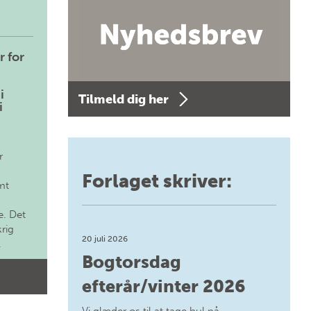
r for
i
Tilmeld dig her
i
r
Forlaget skriver:
mt
. Det
krig
20 juli 2026
.
Bogtorsdag
efterår/vinter 2026
Vi glæder os til at tage hul på