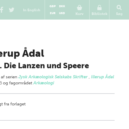
GBP
DKK
In English
EUR
USD
Kurv
Bibliotek
Søg
lerup Ådal
. Die Lanzen und Speere
 af
serien
Jysk Arkæologisk Selskabs Skrifter
,
Illerup Ådal
2) og fagområdet
Arkæologi
t fra forlaget