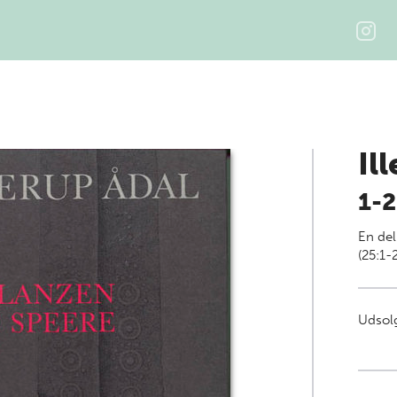
Il
1-2
En del
(25:1-
Udsolg