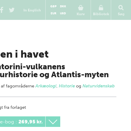
GBP
DKK
In English
EUR
USD
Kurv
Bibliotek
Søg
den i havet
torini-vulkanens
urhistorie og Atlantis-myten
 af
fagområderne
Arkæologi
,
Historie
og
Naturvidenskab
t fra forlaget
 e-bog
:
269,95 kr.