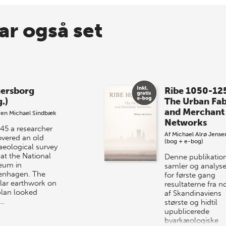
ar også set
ersborg
Ribe 1050-12
.)
The Urban Fab
and Merchant
ren Michael Sindbæk
Networks
945 a researcher
Af
Michael Alrø Jense
overed an old
(bog + e-bog)
aeological survey
 at the National
Denne publikatio
eum in
samler og analyse
nhagen. The
for første gang
ular earthwork on
resultaterne fra n
plan looked
af Skandinaviens
c…
største og hidtil
upublicerede
byarkæologiske