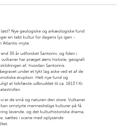
 løst? Nye geologiske og arkæologiske fund
ger en tabt kultur for dagens lys igen -
n Atlantis-myte.
end 30 år udforsket Santorini, og Ilden i
vulkaner har præget øens historie, geografi
skildringen af, hvordan Santorinis
egravet under et tykt lag aske ved et af de
inotiske eruption. Helt nye fund og
igt at tidsfæste udbruddet til ca.
1613 f
.Kr.
atastrofen.
 vi er de små og naturen den store: Vulkaner
og kan omstyrte menneskelige kulturer på få
ring levende, og det kulturhistoriske drama,
e, sættes i scene med oplysende
itet.