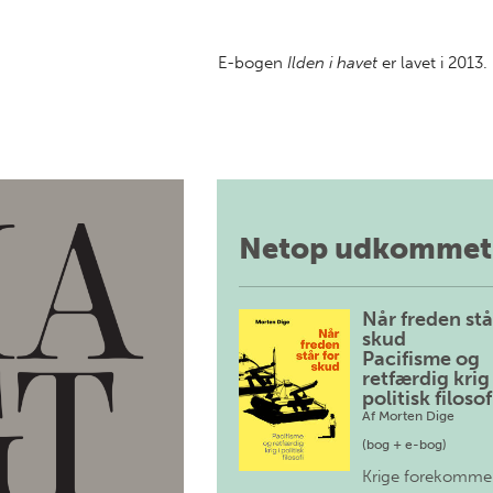
E-bogen
Ilden i havet
er lavet i 2013.
Netop udkommet
Når freden stå
skud
Pacifisme og
retfærdig krig 
politisk filosof
Af
Morten Dige
(bog + e-bog)
Krige forekomme