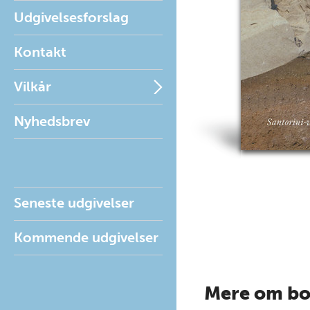
Udgivelsesforslag
Kontakt
Vilkår
Nyhedsbrev
Seneste udgivelser
Kommende udgivelser
Mere om b