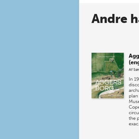
Andre h
Agg
(eng
Af
Sø
In 1
disc
arch
plan
Mus
Cope
circ
the 
exa