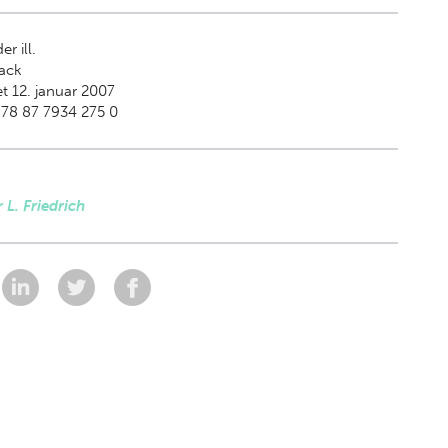
er ill.
ack
t 12. januar 2007
78 87 7934 275 0
 L. Friedrich