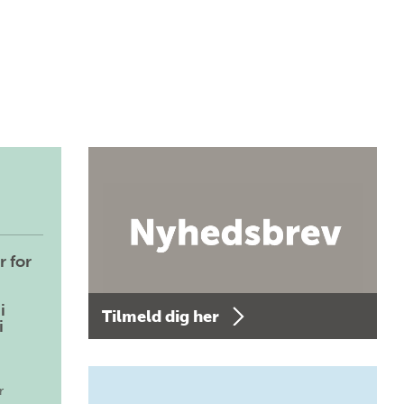
r for
i
Tilmeld dig her
i
r