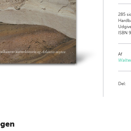
285
sid
Hardb
Udgive
ISBN 9
Af
Walter
Del:
ogen