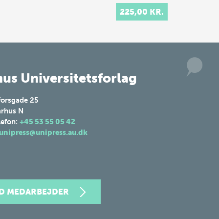
samt det ottekan…
225,00 KR.
us Universitetsforlag
forsgade 25
rhus N
lefon:
+45 53 55 05 42
unipress@unipress.au.dk
ND MEDARBEJDER