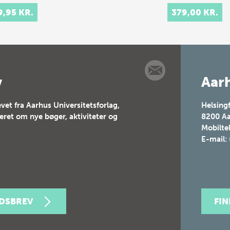
udgravnin…
9,95 KR.
379,00 KR.
v
Aarh
vet fra Aarhus Universitetsforlag,
Helsing
teret om nye bøger, aktiviteter og
8200
Aa
Mobilte
E-mail:
EDSBREV
FI