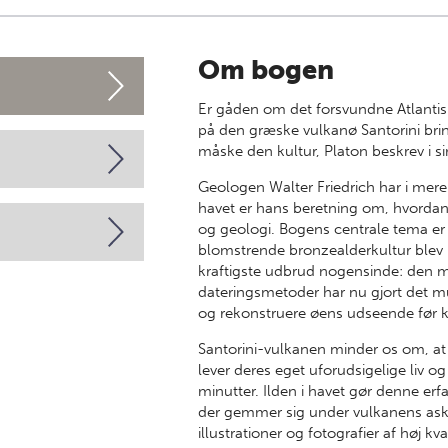
Om bogen
Er gåden om det forsvundne Atlantis
på den græske vulkanø Santorini brin
måske den kultur, Platon beskrev i si
Geologen Walter Friedrich har i mere 
havet
er hans beretning om, hvordan 
og geologi. Bogens centrale tema er 
blomstrende bronzealderkultur blev b
kraftigste udbrud nogensinde: den m
dateringsmetoder har nu gjort det mul
og rekonstruere øens udseende før k
Santorini-vulkanen minder os om, at
lever deres eget uforudsigelige liv 
minutter. Ilden i havet
gør denne erfa
der gemmer sig under vulkanens ask
illustrationer og fotografier af høj kval