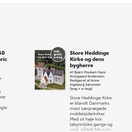
med, når vi sammen med Det Kgl.
Bibliotek i Aarhus fejrer forfatterne bag
vores nyes…
8 maj 2026
Spar op til 70% til
50
Store Heddinge
sommer-lagersalg!
ric
Kirke og dens
bygherre
Vi gentager succesen og inviterer igen i
Af
Bjørn Poulsen
Hans
år til vores store sommer-lagersalg,
Krongaard Kristensen
n
så sæt kryds i kalenderen onsdag den
Redigeret af
Anne
Ingeborg Sørensen
10. j…
(bog + e-bog)
n
rer
Store Heddinge Kirke
er blandt Danmarks
ogle
mest særprægede
middelalderkirker.
Med sit høje kor,
labyrintiske gange og
små, gådefulde rum