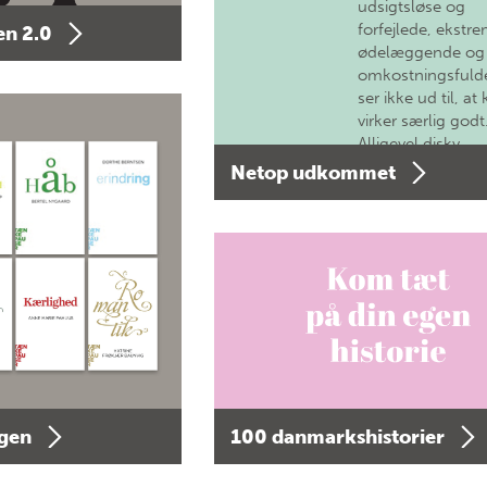
udsigtsløse og
forfejlede, ekstre
n 2.0
ødelæggende og
omkostningsfulde
ser ikke ud til, at 
virker særlig godt
Alligevel diskv…
Netop udkommet
agen
100 danmarkshistorier