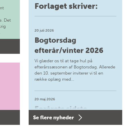
Forlaget skriver:
mt
. Det
krig
20 juli 2026
.
Bogtorsdag
efterår/vinter 2026
Vi glæder os til at tage hul på
efterårssæsonen af Bogtorsdag. Allerede
den 10. september inviterer vi til en
række oplæg med…
20 maj 2026
Forårets sidste
Se flere nyheder
Bogtorsdag 11. juni
Forårets sidste Bogtorsdag 11. juni Vær