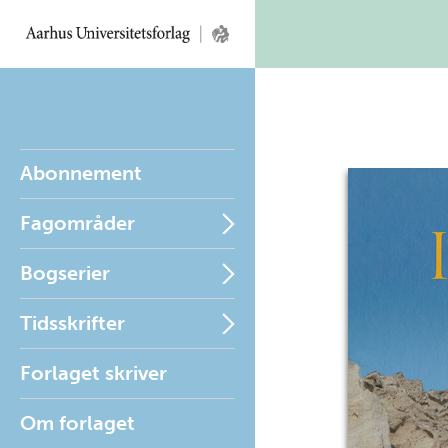
Abonnement
Fagområder
Bogserier
Tidsskrifter
Forlaget skriver
Om forlaget