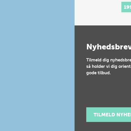
19
Nyhedsbre
Tilmeld dig nyhedsbre
så holder vi dig orien
gode tilbud.
TILMELD NYH