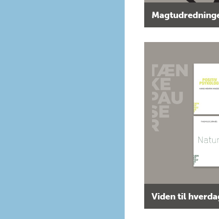
Magtudredninge
Viden til hverd