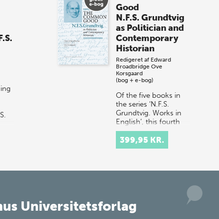
sommer-lagersalg!
Good
N.F.S. Grundtvig
Vi gentager succesen og inviterer igen i
as Politician and
år til vores store sommer-lagersalg,
F.S.
Contemporary
så sæt kryds i kalenderen onsdag den
Historian
10. j…
Redigeret af
Edward
Broadbridge
Ove
Korsgaard
(bog + e-bog)
ning
Of the five books in
the series ‘N.F.S.
Grundtvig. Works in
S.
English’, this fourth
volume on Grundtvig
c,
as a politician and
399,95 KR.
contemporary
In
historian is pe…
us Universitetsforlag