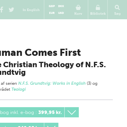
GBP
DKK
In English
EUR
USD
Kurv
Bibliotek
Søg
man Comes First
 Christian Theology of N.F.S.
undtvig
 af
serien
N.F.S. Grundtvig: Works in English
(3) og
rådet
Teologi
bog inkl. e-bog
:
399,95 kr.