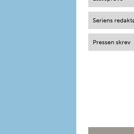
Seriens redakt
Pressen skrev