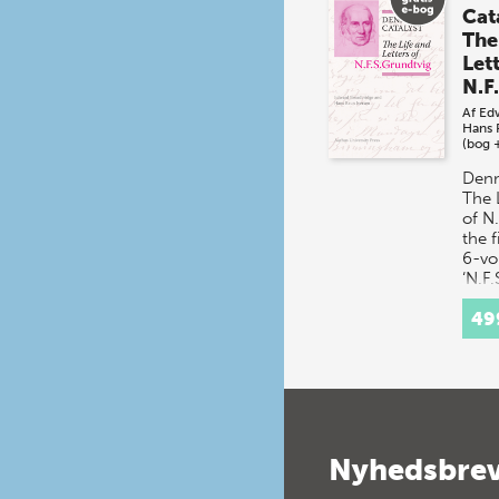
Cat
The
Lett
N.F
Af
Ed
Hans 
(bog 
Denm
The 
of N.
the f
6-vo
‘N.F.
Work
49
Publ
Nyhedsbre