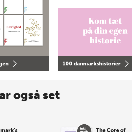
agen
100 danmarkshistorier
ar også set
mark's
The Core of