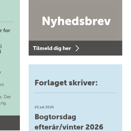
r for
i
Tilmeld dig her
i
r
Forlaget skriver:
mt
. Det
krig
20 juli 2026
.
Bogtorsdag
efterår/vinter 2026