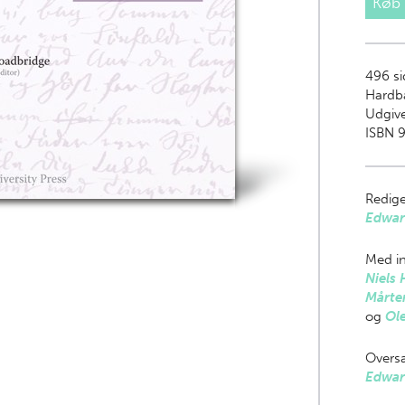
Køb
496
si
Hardb
Udgive
ISBN 9
Redige
Edwar
Med in
Niels 
Mårte
og
Ol
Oversa
Edwar