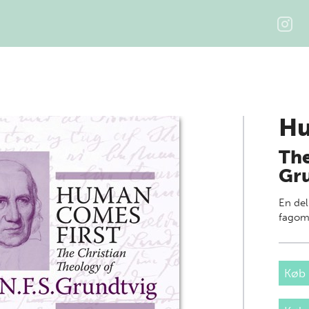
Hu
The
Gr
En del
fagom
Køb 