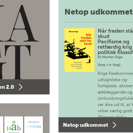
Netop udkommet
Når freden stå
skud
Pacifisme og
retfærdig krig 
politisk filosof
Af
Morten Dige
(bog + e-bog)
Krige forekomme
udsigtsløse og
forfejlede, ekstre
n 2.0
ødelæggende og
omkostningsfulde
ser ikke ud til, at 
virker særlig godt
Alligevel diskv…
Netop udkommet