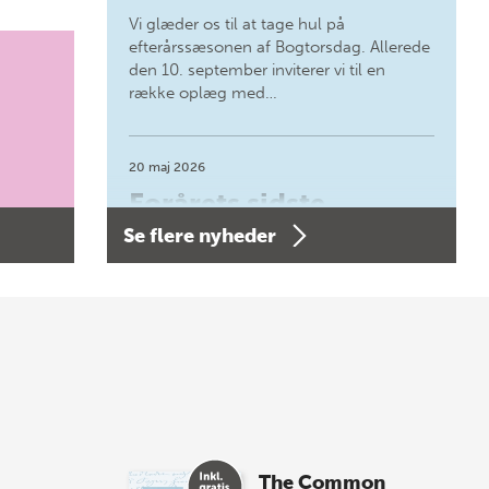
Vi glæder os til at tage hul på
efterårssæsonen af Bogtorsdag. Allerede
den 10. september inviterer vi til en
række oplæg med…
20 maj 2026
Forårets sidste
Se flere nyheder
Bogtorsdag 11. juni
Forårets sidste Bogtorsdag 11. juni Vær
med, når vi sammen med Det Kgl.
Bibliotek i Aarhus fejrer forfatterne bag
vores nyes…
8 maj 2026
Spar op til 70% til
The Common