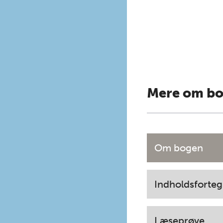
Mere om b
Om bogen
Indholdsforteg
Læseprøve