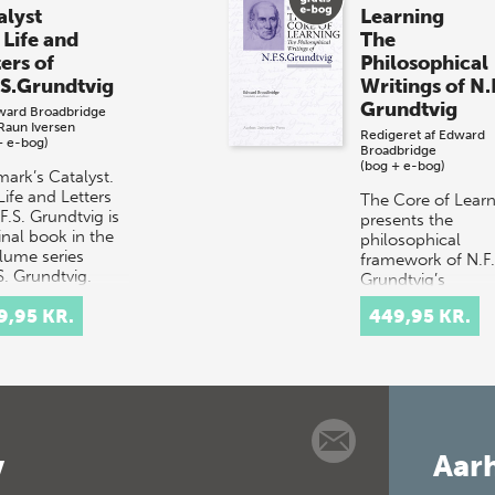
alyst
Learning
 Life and
The
ers of
Philosophical
.S.Grundtvig
Writings of N.
Grundtvig
ward Broadbridge
Raun Iversen
Redigeret af
Edward
+ e-bog)
Broadbridge
(bog + e-bog)
ark’s Catalyst.
Life and Letters
The Core of Lear
F.S. Grundtvig is
presents the
inal book in the
philosophical
lume series
framework of N.F.
S. Grundtvig.
Grundtvig’s
s in English’,
educational, poeti
9,95 KR.
449,95 KR.
ished…
theological, and
political writings. 
each of t…
v
Aarh