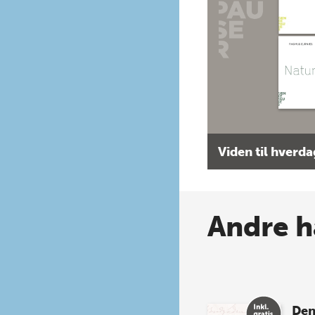
Viden til hverd
Andre h
Den