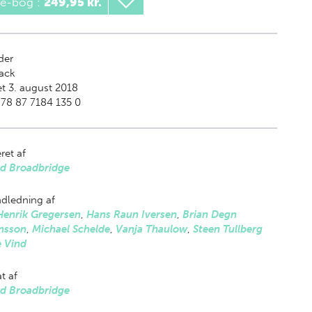
 e-bog
:
249,95 kr.
der
ack
t 3. august 2018
78 87 7184 135 0
ret af
d Broadbridge
dledning af
Henrik Gregersen
,
Hans Raun Iversen
,
Brian Degn
nsson
,
Michael Schelde
,
Vanja Thaulow
,
Steen Tullberg
e Vind
t af
d Broadbridge