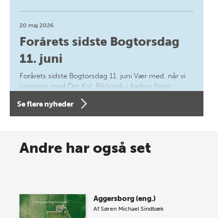
20 maj 2026
Forårets sidste Bogtorsdag
11. juni
Forårets sidste Bogtorsdag 11. juni Vær med, når vi
sammen med Det Kgl. Bibliotek i Aarhus fejrer
forfatterne bag vores nyes…
Se flere nyheder
8 maj 2026
Spar op til 70% til sommer-
Andre har også set
lagersalg!
Vi gentager succesen og inviterer igen i år til vores
store sommer-lagersalg, så sæt kryds i kalenderen
Aggersborg (eng.)
onsdag den 10. j…
Af
Søren Michael Sindbæk