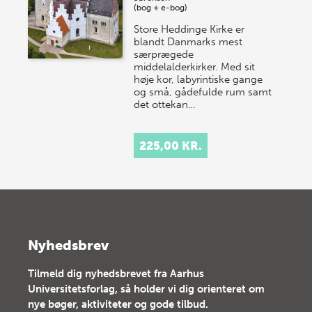
(bog + e-bog)
Store Heddinge Kirke er
blandt Danmarks mest
særprægede
middelalderkirker. Med sit
høje kor, labyrintiske gange
og små, gådefulde rum samt
det ottekan…
225,00 KR.
Nyhedsbrev
Tilmeld dig nyhedsbrevet fra Aarhus
Universitetsforlag, så holder vi dig orienteret om
nye bøger, aktiviteter og gode tilbud.