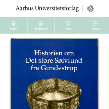
Kurv
Bibliotek
Søg
Menu