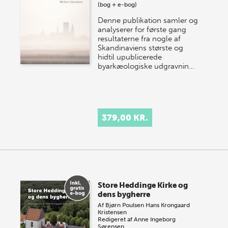
(bog + e-bog)
Denne publikation samler og
analyserer for første gang
resultaterne fra nogle af
Skandinaviens største og
hidtil upublicerede
byarkæologiske udgravnin…
379,00 KR.
Store Heddinge Kirke og
dens bygherre
Af
Bjørn Poulsen
Hans Krongaard
Kristensen
Redigeret af
Anne Ingeborg
Sørensen