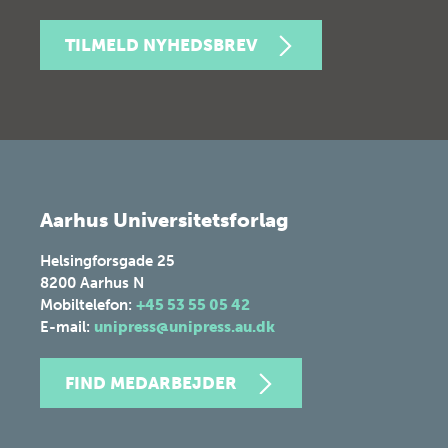
TILMELD NYHEDSBREV
Aarhus Universitetsforlag
Helsingforsgade 25
8200
Aarhus N
Mobiltelefon:
+45 53 55 05 42
E-mail:
unipress@unipress.au.dk
FIND MEDARBEJDER