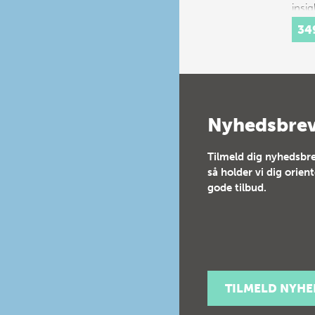
insig
spec
34
festi
16th
cent
Cour
cons
a…
Nyhedsbre
Tilmeld dig nyhedsbre
så holder vi dig orien
gode tilbud.
TILMELD NYH