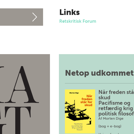
Links
Retskritisk Forum
Netop udkommet
Når freden stå
skud
Pacifisme og
retfærdig krig 
politisk filosof
Af
Morten Dige
(bog + e-bog)