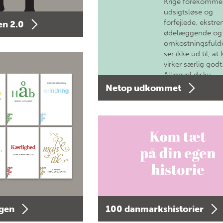
Krige forekomme
udsigtsløse og
forfejlede, ekstre
n 2.0
ødelæggende og
omkostningsfulde
ser ikke ud til, at 
virker særlig godt
Alligevel diskv…
Netop udkommet
agen
100 danmarkshistorier