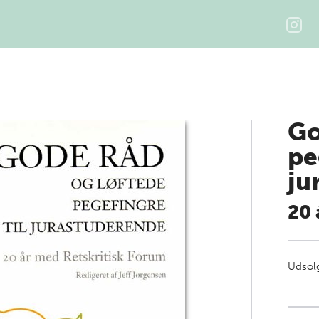
Go
pe
ju
20 
Udsolg