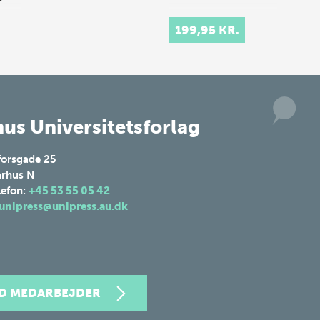
199,95 KR.
us Universitetsforlag
forsgade 25
rhus N
lefon:
+45 53 55 05 42
unipress@unipress.au.dk
ND MEDARBEJDER