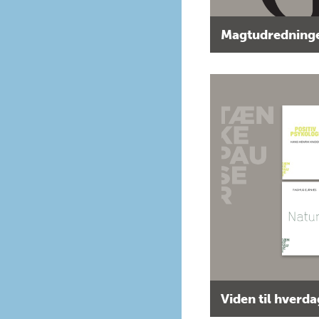
Magtudredninge
Viden til hverd