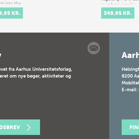
ht into the
numbers can be
tacular courtly
added…
9,95 KR.
349,95 KR.
val culture of
 and 17th-
ury Europe.
t celebrations
tituted elaborate
v
Aarh
vet fra Aarhus Universitetsforlag,
Helsing
teret om nye bøger, aktiviteter og
8200
Aa
Mobilte
E-mail:
EDSBREV
FI