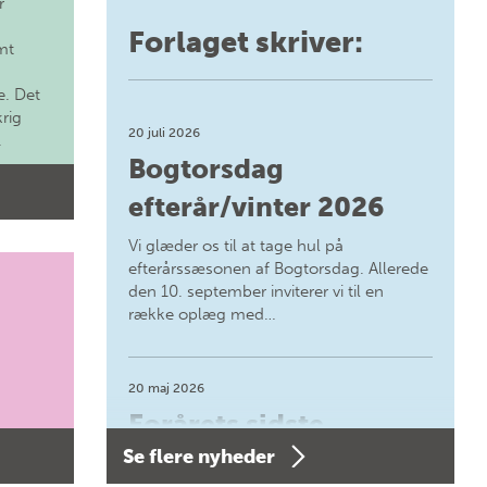
r
Forlaget skriver:
mt
. Det
krig
20 juli 2026
.
Bogtorsdag
efterår/vinter 2026
Vi glæder os til at tage hul på
efterårssæsonen af Bogtorsdag. Allerede
den 10. september inviterer vi til en
række oplæg med…
20 maj 2026
Forårets sidste
Se flere nyheder
Bogtorsdag 11. juni