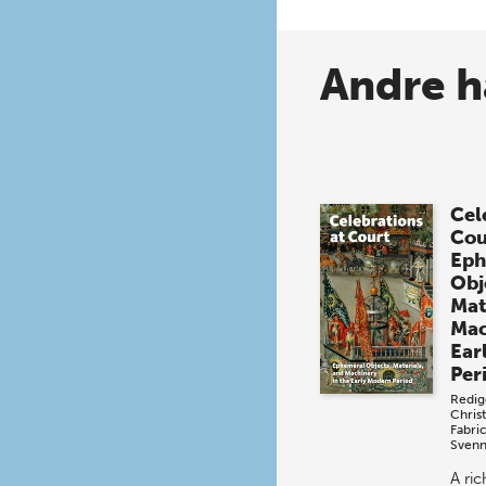
Andre h
Cel
Cou
Eph
Obj
Mat
Mac
Ear
Per
Redig
Chris
Fabri
Svenn
A ri