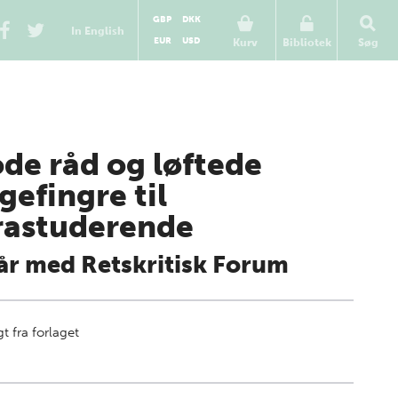
GBP
DKK
In English
EUR
USD
Kurv
Bibliotek
Søg
de råd og løftede
gefingre til
rastuderende
år med Retskritisk Forum
t fra forlaget