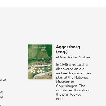
Forårets sidste Bogtorsdag 11. juni Vær
med, når vi sammen med Det Kgl.
Bibliotek i Aarhus fejrer forfatterne bag
vores nyes…
8 maj 2026
Spar op til 70% til
Aggersborg
sommer-lagersalg!
(eng.)
Af
Søren Michael Sindbæk
Vi gentager succesen og inviterer igen i
år til vores store sommer-lagersalg,
In 1945 a researcher
så sæt kryds i kalenderen onsdag den
discovered an old
archaeological survey
10. j…
plan at the National
e to
Museum in
Copenhagen. The
circular earthwork on
50
the plan looked
ng
exac…
e