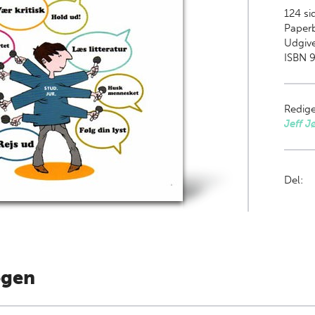
124
sid
Paper
Udgive
ISBN 9
Redige
Jeff J
Del:
ogen