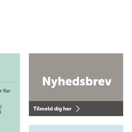
r for
i
Tilmeld dig her
i