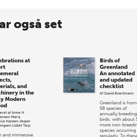
ar også set
ebrations at
Birds of
rt
Greenland
emeral
An annotated
ects,
and updated
erials, and
checklist
hinery in the
Af
David Boertmann
ly Modern
Greenland is hom
iod
58 species of
eret af
Anne H
annually breeding
tensen
Maria
birds, with about 
cius Hansen
Jesper
more non-breedi
ingsen
Lisbet Tarp
species occurring
ch and immersive
regularly. To thes