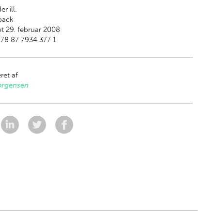
er ill.
back
t 29. februar 2008
78 87 7934 377 1
ret af
ørgensen