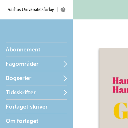
Abonnement
Fagområder
Bogserier
Tidsskrifter
Forlaget skriver
Om forlaget