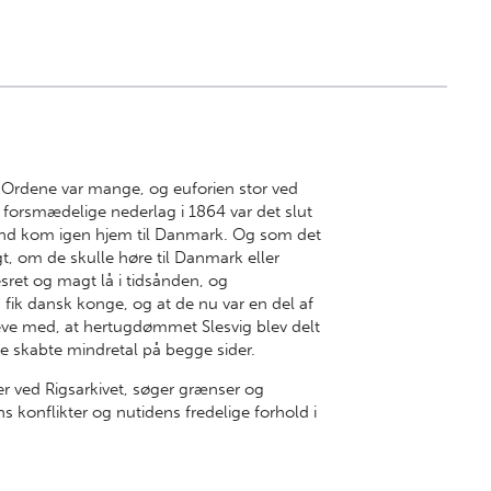
 Ordene var mange, og euforien stor ved
t forsmædelige nederlag i 1864 var det slut
and kom igen hjem til Danmark. Og som det
t, om de skulle høre til Danmark eller
ret og magt lå i tidsånden, og
 fik dansk konge, og at de nu var en del af
leve med, at hertugdømmet Slesvig blev delt
e skabte mindretal på begge sider.
r ved Rigsarkivet, søger grænser og
ns konflikter og nutidens fredelige forhold i