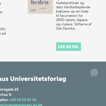
hedelandskab og
t
10. j…
dets hårdtarbejdende
beboere var en kilde
et
til fascination for
1800-tallets digtere
og malere. Stifterne af
Det Danske…
800-
e på
129,95 KR.
us Universitetsforlag
forsgade 25
rhus N
lefon:
+45 53 55 05 42
unipress@unipress.au.dk