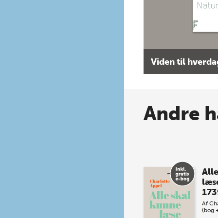
Viden til hverd
Andre h
All
læs
173
Af
Cha
(bog 