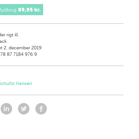
 lydbog
89,95 kr.
er rigt ill.
ack
et 2. december 2019
978 87 7184 976 9
Schultz Hansen