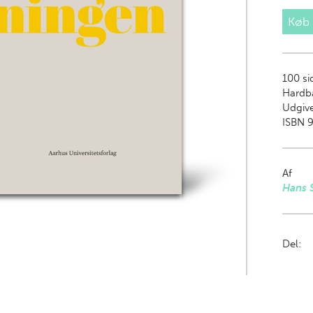
Køb
100
sid
Hardb
Udgiv
ISBN 
Af
Hans 
Del: