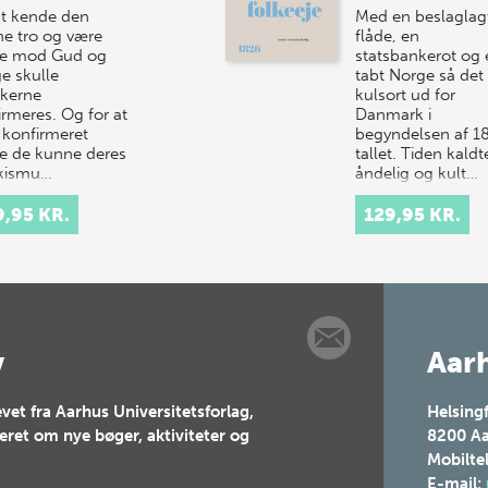
at kende den
Med en beslaglag
tne tro og være
flåde, en
ge mod Gud og
statsbankerot og 
e skulle
tabt Norge så det
kerne
kulsort ud for
irmeres. Og for at
Danmark i
e konfirmeret
begyndelsen af 1
le de kunne deres
tallet. Tiden kaldt
kismu…
åndelig og kult…
9,95 KR.
129,95 KR.
v
Aarh
vet fra Aarhus Universitetsforlag,
Helsing
teret om nye bøger, aktiviteter og
8200
Aa
Mobilte
E-mail: