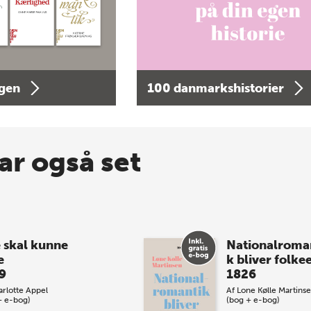
agen
100 danmarkshistorier
ar også set
e skal kunne
Nationalroma
e
k bliver folke
9
1826
rlotte Appel
Af
Lone Kølle Martins
+ e-bog)
(bog + e-bog)