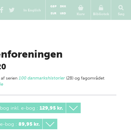
GBP
DKK
In English
EUR
USD
Kurv
Bibliotek
Søg
nforeningen
20
 af
serien
100 danmarkshistorier
(28) og fagområdet
ie
bog inkl. e-bog
:
129,95 kr.
 e-bog
:
89,95 kr.