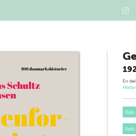
Ge
19
En del
Histor
Køb 
Køb