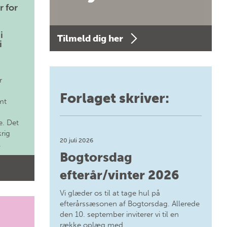
r for
i
Tilmeld dig her
i
r
Forlaget skriver:
mt
. Det
krig
20 juli 2026
.
Bogtorsdag
efterår/vinter 2026
Vi glæder os til at tage hul på
efterårssæsonen af Bogtorsdag. Allerede
den 10. september inviterer vi til en
række oplæg med…