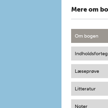
Mere om b
Om bogen
Indholdsforteg
Læseprøve
Litteratur
Noter