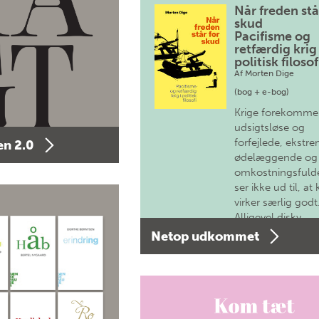
Når freden stå
skud
Pacifisme og
retfærdig krig 
politisk filosof
Af
Morten Dige
(bog + e-bog)
Krige forekomme
udsigtsløse og
forfejlede, ekstre
n 2.0
ødelæggende og
omkostningsfulde
ser ikke ud til, at 
virker særlig godt
Alligevel diskv…
Netop udkommet