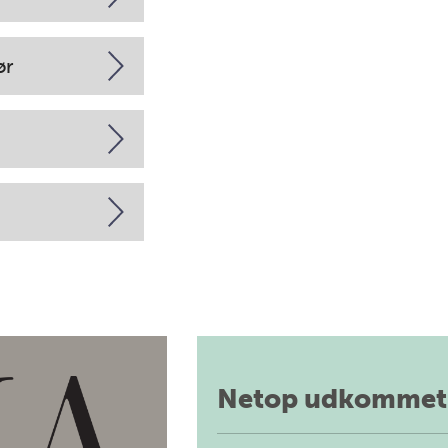
ør
Netop udkommet