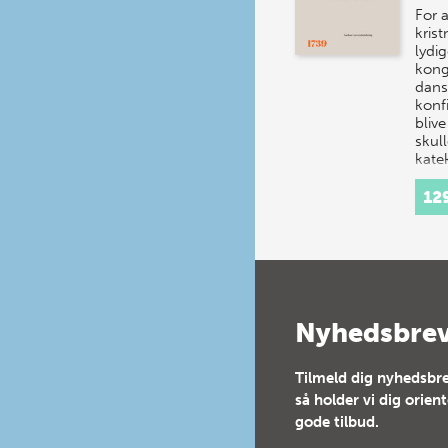
For 
kris
lydi
kong
dans
konf
bliv
skul
kate
12
Nyhedsbre
Tilmeld dig nyhedsbre
så holder vi dig orien
gode tilbud.