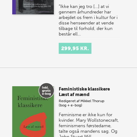
”Ikke kan jeg tro [...] at vi
gennem århundreder har
arbejdet os frem i kultur for i
disse henseender at vende
tilbage til forhold, der kun
består ell…
299,95 KR.
Feministiske klassikere
Læst af mænd
Redigeret af
Mikkel Thorup
(bog + e-bog)
Feminisme er ikke kun for
kvinder. Mary Wollstonecraft,
feminismens førstedame,
talte også mandens sag. Og
John Stuart Mill,