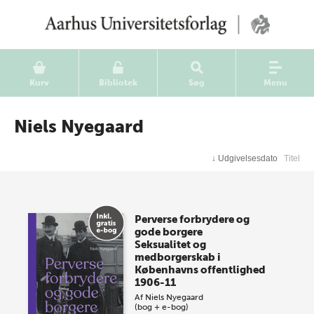
Kurv
Bibliotek
Søg
Menu
Niels Nyegaard
↓
Udgivelsesdato
Titel
Perverse forbrydere og
gode borgere
Seksualitet og
medborgerskab i
Københavns offentlighed
1906-11
Af
Niels Nyegaard
(bog + e-bog)