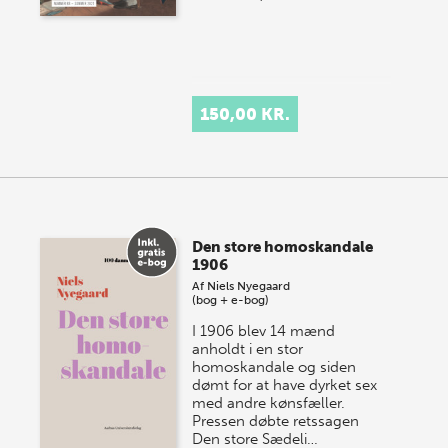
150,00 KR.
Den store homoskandale
1906
Af
Niels Nyegaard
(bog + e-bog)
I 1906 blev 14 mænd
anholdt i en stor
homoskandale og siden
dømt for at have dyrket sex
med andre kønsfæller.
Pressen døbte retssagen
Den store Sædeli…