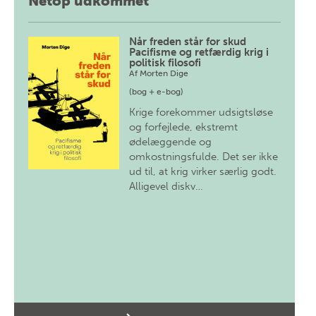
Netop udkommet
Når freden står for skud
Pacifisme og retfærdig krig i
politisk filosofi
Af
Morten Dige
(bog + e-bog)
Krige forekommer udsigtsløse
og forfejlede, ekstremt
ødelæggende og
omkostningsfulde. Det ser ikke
ud til, at krig virker særlig godt.
Alligevel diskv…