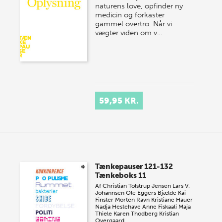
naturens love, opfinder ny
medicin og forkaster
gammel overtro. Når vi
vægter viden om v…
59,95 KR.
Tænkepauser 121-132
Tænkeboks 11
Af
Christian Tolstrup Jensen
Lars V.
Johannsen
Ole Eggers Bjælde
Kai
Finster
Morten Ravn
Kristiane Hauer
Nadja Hestehave
Anne Fiskaali
Maja
Thiele
Karen Thodberg
Kristian
Overgaard