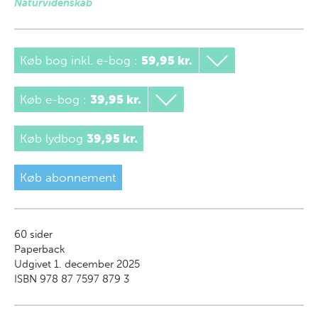
Naturvidenskab
Køb bog inkl. e-bog
:
59,95 kr.
Køb e-bog
:
39,95 kr.
Køb lydbog
39,95 kr.
Køb abonnement
60
sider
Paperback
Udgivet 1. december 2025
ISBN 978 87 7597 879 3