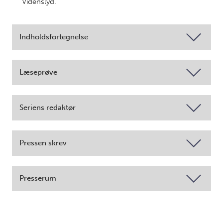
Videnslyd.
Indholdsfortegnelse
Læseprøve
Seriens redaktør
Pressen skrev
Presserum