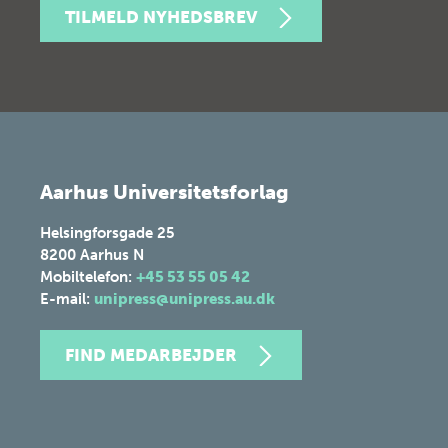
TILMELD NYHEDSBREV
Aarhus Universitetsforlag
Helsingforsgade 25
8200
Aarhus N
Mobiltelefon:
+45 53 55 05 42
E-mail:
unipress@unipress.au.dk
FIND MEDARBEJDER