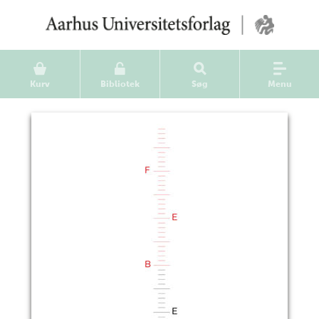
Kurv
Bibliotek
Søg
Menu