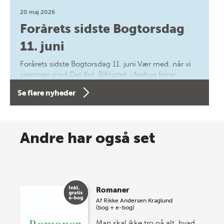
20 maj 2026
Forårets sidste Bogtorsdag
11. juni
Forårets sidste Bogtorsdag 11. juni Vær med, når vi
sammen med Det Kgl. Bibliotek i Aarhus fejrer
forfatterne bag vores nyes…
Se flere nyheder
8 maj 2026
Spar op til 70% til sommer-
Andre har også set
lagersalg!
Vi gentager succesen og inviterer igen i år til vores
store sommer-lagersalg, så sæt kryds i kalenderen
Romaner
onsdag den 10. j…
Af
Rikke Andersen Kraglund
(bog + e-bog)
Man skal ikke tro på alt, hvad