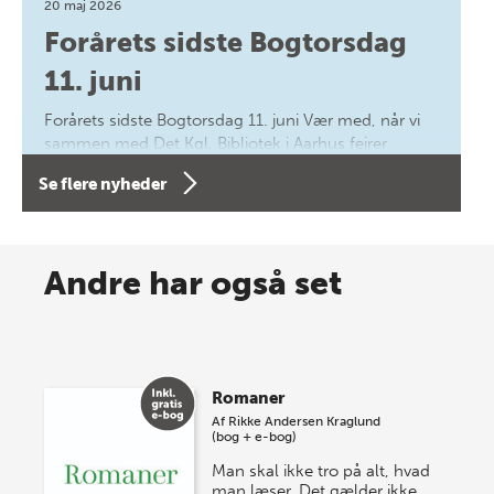
20 maj 2026
Forårets sidste Bogtorsdag
11. juni
Forårets sidste Bogtorsdag 11. juni Vær med, når vi
sammen med Det Kgl. Bibliotek i Aarhus fejrer
forfatterne bag vores nyes…
Se flere nyheder
8 maj 2026
Spar op til 70% til sommer-
Andre har også set
lagersalg!
Vi gentager succesen og inviterer igen i år til vores
store sommer-lagersalg, så sæt kryds i kalenderen
Romaner
onsdag den 10. j…
Af
Rikke Andersen Kraglund
(bog + e-bog)
Man skal ikke tro på alt, hvad
man læser. Det gælder ikke