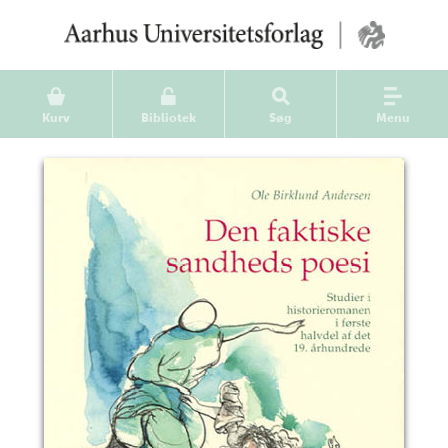
Kurv
Bibliotek
Søg
Menu