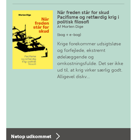
Når freden står for skud
Pacifisme og retfærdig krig i
politisk filosofi
Af
Morten Dige
(bog + e-bog)
Krige forekommer udsigtsløse
og forfejlede, ekstremt
ødelæggende og
omkostningsfulde. Det ser ikke
ud til, at krig virker særlig godt.
Alligevel diskv…
Netop udkommet