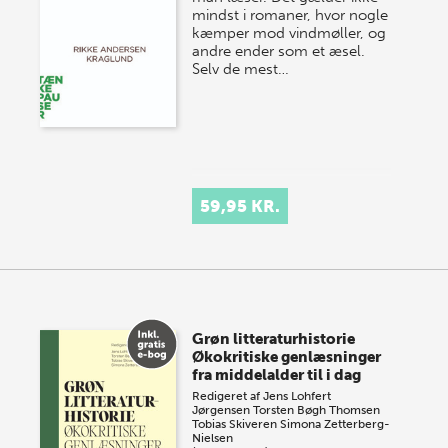
mindst i romaner, hvor nogle
kæmper mod vindmøller, og
andre ender som et æsel.
Selv de mest…
59,95 KR.
Grøn litteraturhistorie
Økokritiske genlæsninger
fra middelalder til i dag
Redigeret af
Jens Lohfert
Jørgensen
Torsten Bøgh Thomsen
Tobias Skiveren
Simona Zetterberg-
Nielsen