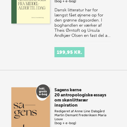
(bog + e-bog)
Dansk litteratur har for
længst fået øjnene op for
den grønne dagsorden. I
boghandlen er værker af
Theis Ørntoft og Ursula
Andkjær Olsen en fast del a…
199,95 KR.
Sagens kerne
20 antropologiske essays
om skønlitterær
inspiration
Redigeret af
Anne Line Dalsgård
Martin Demant Frederiksen
Maria
Louw
(bog + e-bog)