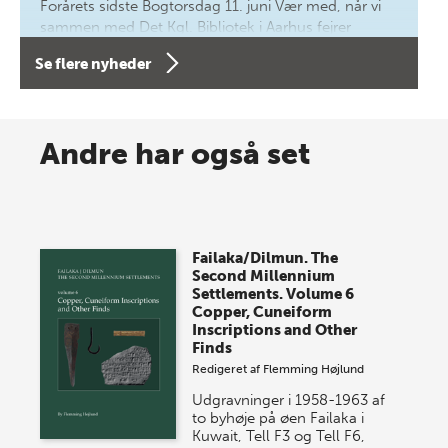
Forårets sidste Bogtorsdag 11. juni Vær med, når vi
sammen med Det Kgl. Bibliotek i Aarhus fejrer
forfatterne bag vores nyes…
Se flere nyheder
8 maj 2026
Spar op til 70% til sommer-
Andre har også set
lagersalg!
Vi gentager succesen og inviterer igen i år til vores
store sommer-lagersalg, så sæt kryds i kalenderen
Failaka/Dilmun. The
onsdag den 10. j…
Second Millennium
Settlements. Volume 6
Copper, Cuneiform
Inscriptions and Other
Finds
Redigeret af
Flemming Højlund
Udgravninger i 1958-1963 af
to byhøje på øen Failaka i
Kuwait, Tell F3 og Tell F6,