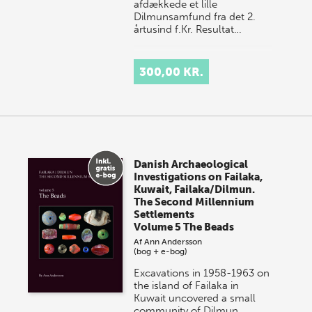
afdækkede et lille
Dilmunsamfund fra det 2.
årtusind f.Kr. Resultat…
300,00 KR.
Danish Archaeological
Investigations on Failaka,
Kuwait, Failaka/Dilmun.
The Second Millennium
Settlements
Volume 5 The Beads
Af
Ann Andersson
(bog + e-bog)
Excavations in 1958-1963 on
the island of Failaka in
Kuwait uncovered a small
community of Dilmun