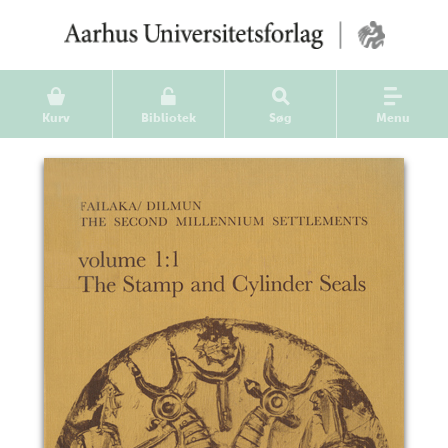
Kurv
Bibliotek
Søg
Menu