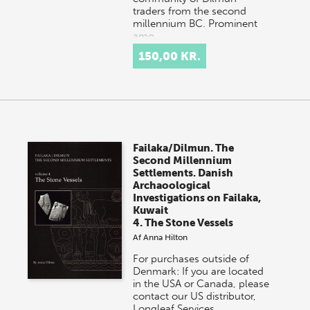
traders from the second
millennium BC. Prominent
amo…
150,00 KR.
Failaka/Dilmun. The
Second Millennium
Settlements. Danish
Archaoological
Investigations on Failaka,
Kuwait
4. The Stone Vessels
Af
Anna Hilton
For purchases outside of
Denmark: If you are located
in the USA or Canada, please
contact our US distributor,
Longleaf Services,