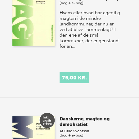
(bog + e-bog)
Hvem eller hvad har egentlig
magten i de mindre
landkommu­ner, der nu er
ved at blive sammenlagt? I
den ene af de små
kommuner, der er genstand
for an…
75,00 KR.
Danskerne, magten og
demokratiet
Af
Palle Svensson
(bog + e-bog)