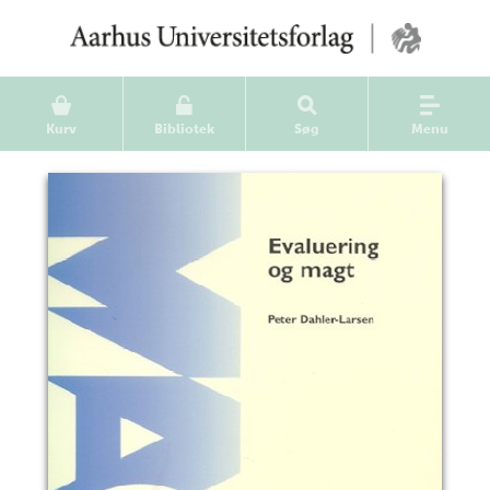
Kurv
Bibliotek
Søg
Menu