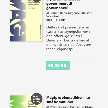
government til
governance?
Af
Torben Beck Jørgensen
Karsten
Vrangbæk
(bog + e-bog)
Dette skrift præsenterer et
tværsnit af styringsformer i
den offentlige sektor i
Danmark i begyndelsen af
det nye årtusinde. Analysen
tager udgangspu…
95,00 KR.
Magtproblematikken i to
små kommuner
Af
Peter Bogason
Gunnar Gjelstrup