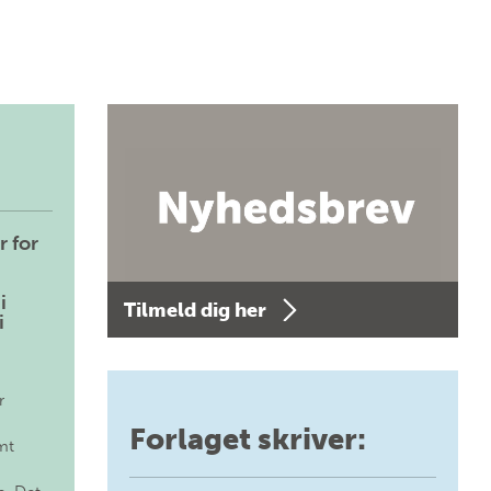
r for
i
Tilmeld dig her
i
r
Forlaget skriver:
mt