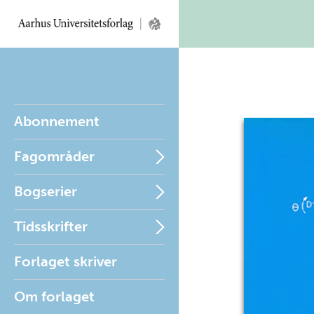
Abonnement
Fagområder
Bogserier
Tidsskrifter
Forlaget skriver
Om forlaget