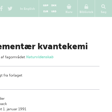
GBP
DKK
In English
EUR
USD
Kurv
Bibliotek
Søg
ementær kvantekemi
 af
fagområdet
Naturvidenskab
t fra forlaget
der
back
t 1. januar 1991