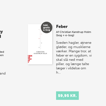
8 maj 2026
Spar op til 70% til
Feber
sommer-lagersalg!
gy
Af
Christian Kanstrup Holm
(bog + e-bog)
d
Vi gentager succesen og inviterer igen i
Sveden hagler, øjnene
år til vores store sommer-lagersalg,
gløder, og musklerne
så sæt kryds i kalenderen onsdag den
værker. Mange tror, at
ted
10. j…
feber er en sygdom, vi
gen
skal slå ned med
piller, og længe talte
læger i vildelse om
h…
 and
ed
e
59,95 KR.
l