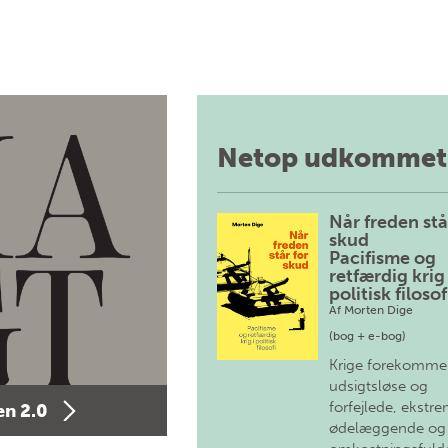
Netop udkommet
Når freden stå
skud
Pacifisme og
retfærdig krig 
politisk filosof
Af
Morten Dige
(bog + e-bog)
Krige forekomme
udsigtsløse og
forfejlede, ekstre
n 2.0
ødelæggende og