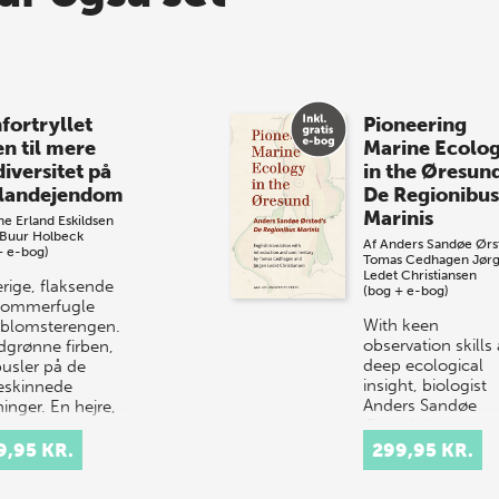
fortryllet
Pioneering
en til mere
Marine Ecolo
iversitet på
in the Øresun
 landejendom
De Regionibus
Marinis
e Erland Eskildsen
 Buur Holbeck
Af
Anders Sandøe Ørs
+ e-bog)
Tomas Cedhagen
Jør
Ledet Christiansen
erige, flaksende
(bog + e-bog)
sommerfugle
With keen
 blomsterengen.
observation skills
dgrønne firben,
deep ecological
pusler på de
insight, biologist
eskinnede
Anders Sandøe
inger. En hejre,
Ørsted document
dukker frem fra
life throughout th
9,95 KR.
299,95 KR.
Øresund – a smal
strait betwe…