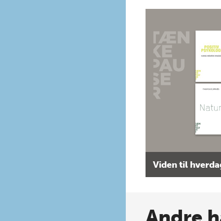
Viden til hverd
Andre h