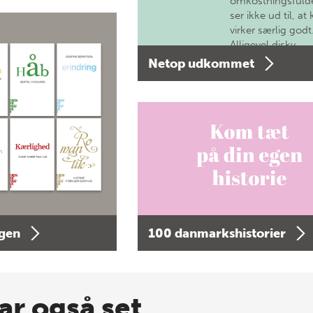
omkostningsfulde
ser ikke ud til, at 
virker særlig godt
Alligevel diskv…
Netop udkommet
agen
100 danmarkshistorier
ar også set