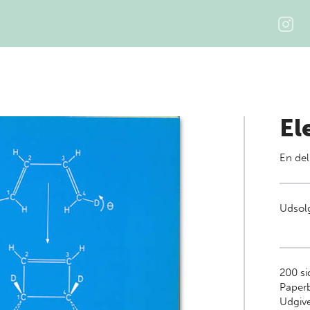
El
En del
Udsolg
200
si
Paper
Udgive