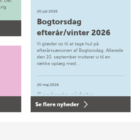
. Det
krig
20 juli 2026
.
Bogtorsdag
efterår/vinter 2026
Vi glæder os til at tage hul på
efterårssæsonen af Bogtorsdag. Allerede
den 10. september inviterer vi til en
række oplæg med…
20 maj 2026
Forårets sidste
Se flere nyheder
Bogtorsdag 11. juni
Forårets sidste Bogtorsdag 11. juni Vær
med, når vi sammen med Det Kgl.
Bibliotek i Aarhus fejrer forfatterne bag
vores nyes…