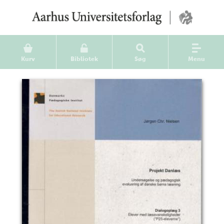
Kurv
Bibliotek
Søg
Menu