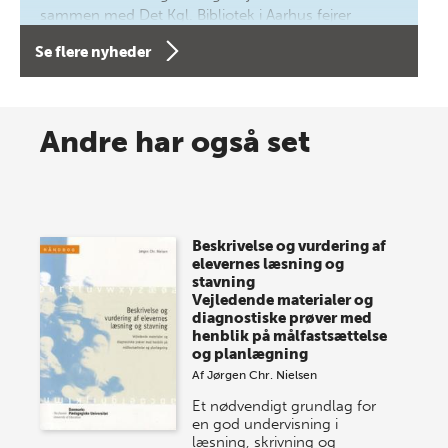
sammen med Det Kgl. Bibliotek i Aarhus fejrer
forfatterne bag vores nyes…
Se flere nyheder
8 maj 2026
Spar op til 70% til sommer-
Andre har også set
lagersalg!
Vi gentager succesen og inviterer igen i år til vores
store sommer-lagersalg, så sæt kryds i kalenderen
Beskrivelse og vurdering af
onsdag den 10. j…
elevernes læsning og
stavning
Vejledende materialer og
diagnostiske prøver med
henblik på målfastsættelse
og planlægning
Af
Jørgen Chr. Nielsen
Et nødvendigt grundlag for
en god undervisning i
læsning, skrivning og