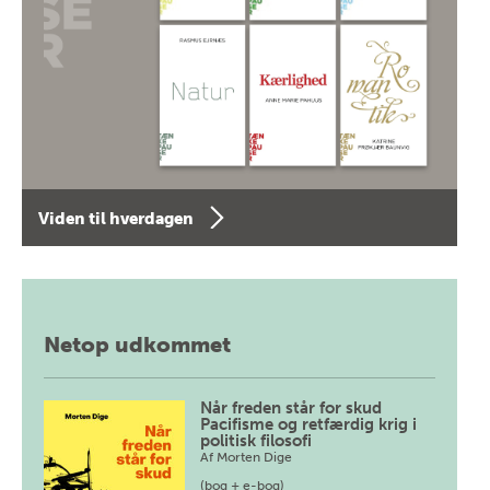
Viden til hverdagen
Netop udkommet
Når freden står for skud
Pacifisme og retfærdig krig i
politisk filosofi
Af
Morten Dige
(bog + e-bog)