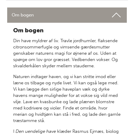
Om bogen
Om bogen
Din have myldrer af liv. Travle jordhumler, flaksende
citronsommerfugle og vimsende gærdesmutter
genskaber naturens magi for øjnene af os. Uden at
spørge om lov gror græsset. Vedbenden vokser. Og
skvalderkålen skyder mellem stauderne.
Naturen indtager haven, og vi kan stritte imod eller
læne os tilbage og nyde livet. Vi kan også lege med.
Vi kan lægge den sirlige haveplan væk og dyrke
havens mange muligheder for at vokse sig vild med
vilje. Lave en kvasbunke og lade plænen blomstre
med kodrivere og violer. Finde et område, hvor
merian og hvidtjørn kan stå i fred, og lade den gamle
træstamme stå.
I
Den uendelige have
klæder Rasmus Ejrnæs, biolog