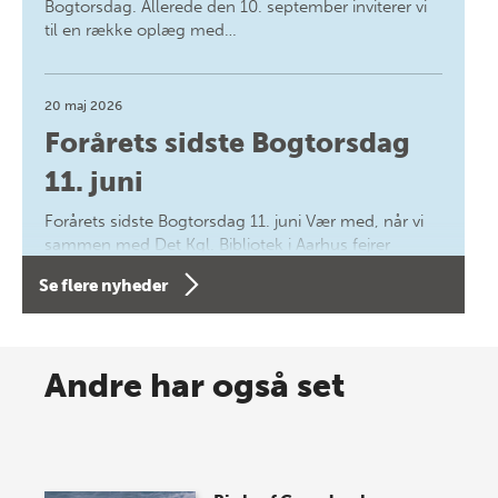
Bogtorsdag. Allerede den 10. september inviterer vi
til en række oplæg med…
20 maj 2026
Forårets sidste Bogtorsdag
11. juni
Forårets sidste Bogtorsdag 11. juni Vær med, når vi
sammen med Det Kgl. Bibliotek i Aarhus fejrer
forfatterne bag vores nyes…
Se flere nyheder
8 maj 2026
Spar op til 70% til sommer-
Andre har også set
lagersalg!
Vi gentager succesen og inviterer igen i år til vores
store sommer-lagersalg, så sæt kryds i kalenderen