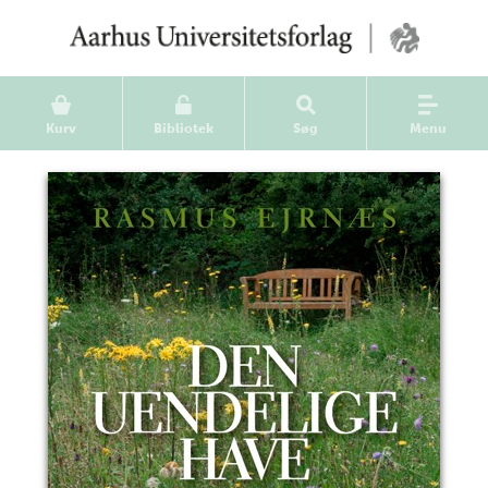
Kurv
Bibliotek
Søg
Menu