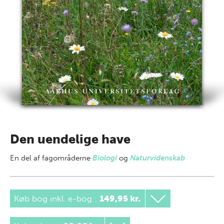
Den uendelige have
En del af
fagområderne
Biologi
og
Naturvidenskab
Køb bog inkl. e-bog
:
149,95 kr.