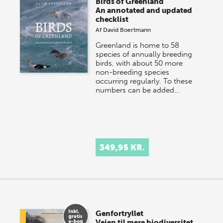
Birds of Greenland
onsdag den 10. j…
An annotated and updated
checklist
Af
David Boertmann
Greenland is home to 58
species of annually breeding
birds, with about 50 more
non-breeding species
occurring regularly. To these
numbers can be added…
349,95 KR.
Genfortryllet
Vejen til mere biodiversitet