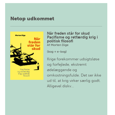
Netop udkommet
Når freden står for skud
Pacifisme og retfærdig krig i
politisk filosofi
Af
Morten Dige
(bog + e-bog)
Krige forekommer udsigtsløse
og forfejlede, ekstremt
ødelæggende og
omkostningsfulde. Det ser ikke
ud til, at krig virker særlig godt.
Alligevel diskv…