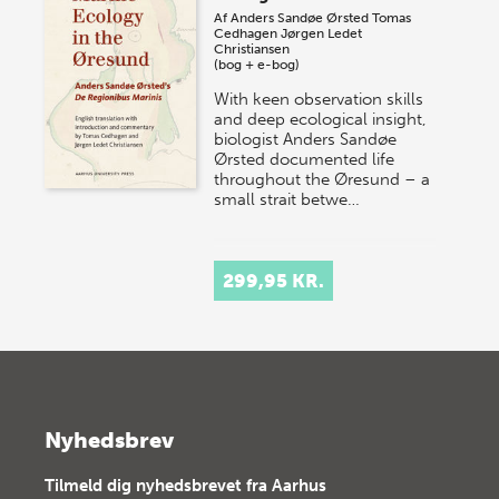
Af
Anders Sandøe Ørsted
Tomas
Cedhagen
Jørgen Ledet
Christiansen
(bog + e-bog)
With keen observation skills
and deep ecological insight,
biologist Anders Sandøe
Ørsted documented life
throughout the Øresund – a
small strait betwe…
299,95 KR.
Nyhedsbrev
Tilmeld dig nyhedsbrevet fra Aarhus