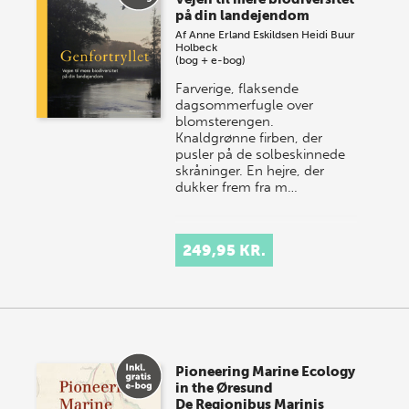
på din landejendom
Af
Anne Erland Eskildsen
Heidi Buur
Holbeck
(bog + e-bog)
Farverige, flaksende
dagsommerfugle over
blomsterengen.
Knaldgrønne firben, der
pusler på de solbeskinnede
skråninger. En hejre, der
dukker frem fra m…
249,95 KR.
Pioneering Marine Ecology
in the Øresund
De Regionibus Marinis