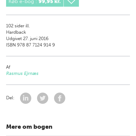
Køb e-bog
:
99,95 kr.
102
sider ill.
Hardback
Udgivet 27. juni 2016
ISBN 978 87 7124 914 9
Af
Rasmus Ejrnæs
Del:
Mere om bogen