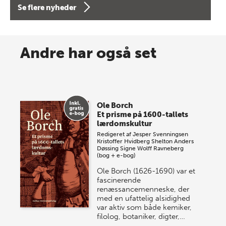
Se flere nyheder
8 maj 2026
Spar op til 70% til sommer-
Andre har også set
lagersalg!
Vi gentager succesen og inviterer igen i år til vores
store sommer-lagersalg, så sæt kryds i kalenderen
Ole Borch
onsdag den 10. j…
Et prisme på 1600-tallets
lærdomskultur
Redigeret af
Jesper Svenningsen
Kristoffer Hvidberg Shelton
Anders
Døssing
Signe Wolff Ravneberg
(bog + e-bog)
Ole Borch (1626-1690) var et
fascinerende
renæssancemenneske, der
med en ufattelig alsidighed
var aktiv som både kemiker,
filolog, botaniker, digter,…