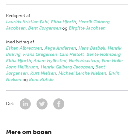
Redigeret af
Laurids Kristian Fahl
,
Ebba Hjorth
,
Henrik Galberg
Jacobsen
,
Bent Jørgensen
og
Birgitte Jacobsen
Med bidrag af
Esben Albrectsen
,
Aage Andersen
,
Hans Basbøll
,
Henrik
Birkvig
,
Frans Gregersen
,
Lars Heltoft
,
Bente Holmberg
,
Ebba Hjorth
,
Adam Hyllested
,
Niels Haastrup
,
Finn Holle
,
John Heilbrunn
,
Henrik Galberg Jacobsen
,
Bent
Jørgensen
,
Kurt Nielsen
,
Michael Lerche Nielsen
,
Ervin
Nielsen
og
Bent Rohde
Del:
Mere om bogen