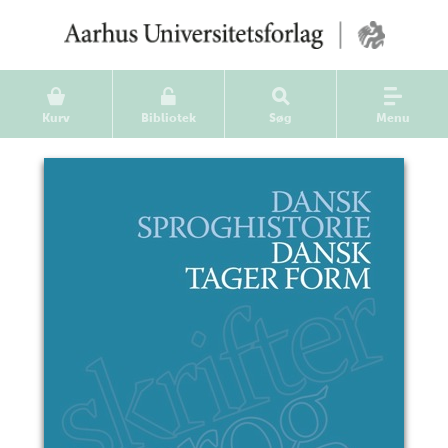
Kurv
Bibliotek
Søg
Menu