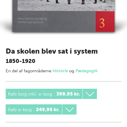
Da skolen blev sat i system
1850-1920
En del af
fagområderne
Historie
og
Pædagogik
Køb bog inkl. e-bog
:
399,95 kr.
Køb e-bog
:
249,95 kr.