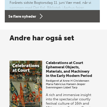
Forårets sidste Bogtorsdag 11. juni Vær med, når vi
sammen med Det Kgl. Bibliotek i Aarhus fejrer
forfatterne bag vores nyes…
Se flere nyheder
8 maj 2026
Spar op til 70% til sommer-
Andre har også set
lagersalg!
Vi gentager succesen og inviterer igen i år til vores
store sommer-lagersalg, så sæt kryds i kalenderen
Celebrations at Court
onsdag den 10. j…
Ephemeral Objects,
Materials, and Machinery
in the Early Modern Period
Redigeret af
Anne H Christensen
Maria Fabricius Hansen
Jesper
Svenningsen
Lisbet Tarp
A rich and immersive insight
into the spectacular courtly
festival culture of 16th and