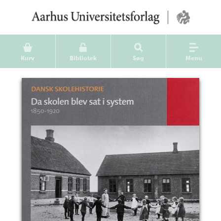
Kurv
Bibliotek
Søg
Menu