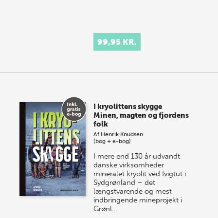
99,95 KR.
I kryolittens skygge
Minen, magten og fjordens
folk
Af
Henrik Knudsen
(bog + e-bog)
I mere end 130 år udvandt
danske virksomheder
mineralet kryolit ved Ivigtut i
Sydgrønland – det
længstvarende og mest
indbringende mineprojekt i
Grønl…