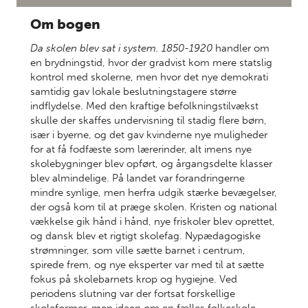
Om bogen
Da skolen blev sat i system. 1850-1920
handler om
en brydningstid, hvor der gradvist kom mere statslig
kontrol med skolerne, men hvor det nye demokrati
samtidig gav lokale beslutningstagere større
indflydelse. Med den kraftige befolkningstilvækst
skulle der skaffes undervisning til stadig flere børn,
især i byerne, og det gav kvinderne nye muligheder
for at få fodfæste som lærerinder, alt imens nye
skolebygninger blev opført, og årgangsdelte klasser
blev almindelige. På landet var forandringerne
mindre synlige, men herfra udgik stærke bevægelser,
der også kom til at præge skolen. Kristen og national
vækkelse gik hånd i hånd, nye friskoler blev oprettet,
og dansk blev et rigtigt skolefag. Nypædagogiske
strømninger, som ville sætte barnet i centrum,
spirede frem, og nye eksperter var med til at sætte
fokus på skolebarnets krop og hygiejne. Ved
periodens slutning var der fortsat forskellige