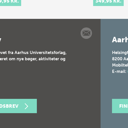
9,95 KR.
349,95 KR.
val culture of
 and 17th-
ury Europe.
t celebrations
tituted elaborate
v
Aarh
vet fra Aarhus Universitetsforlag,
Helsing
teret om nye bøger, aktiviteter og
8200
Aa
Mobilte
E-mail:
EDSBREV
FI