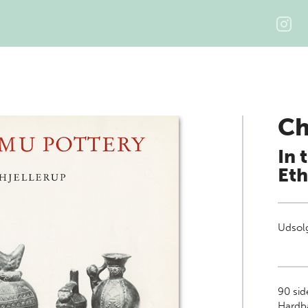
Ch
In 
Eth
Udsolg
90
sid
Hardb