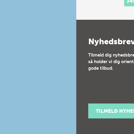
34
festi
16th
cent
Cour
cons
a…
Nyhedsbre
Tilmeld dig nyhedsbre
så holder vi dig orien
gode tilbud.
TILMELD NYH