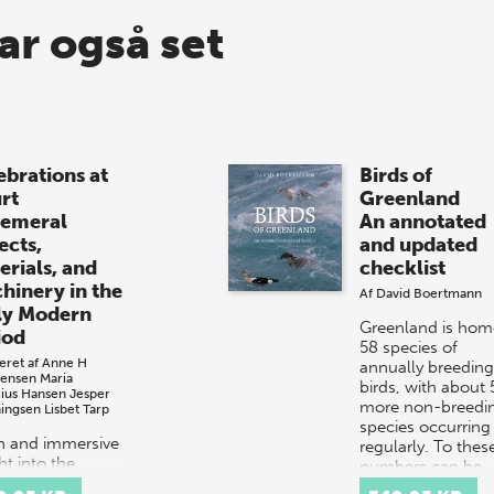
ar også set
ebrations at
Birds of
rt
Greenland
emeral
An annotated
ects,
and updated
erials, and
checklist
hinery in the
Af
David Boertmann
ly Modern
Greenland is hom
iod
58 species of
eret af
Anne H
annually breeding
tensen
Maria
birds, with about 
cius Hansen
Jesper
more non-breedi
ingsen
Lisbet Tarp
species occurring
ch and immersive
regularly. To thes
ht into the
numbers can be
tacular courtly
added…