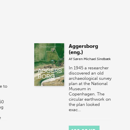
Bibliotek i Aarhus fejrer forfatterne bag
vores nyes…
8 maj 2026
Spar op til 70% til
Aggersborg
sommer-lagersalg!
(eng.)
Af
Søren Michael Sindbæk
Vi gentager succesen og inviterer igen i
år til vores store sommer-lagersalg,
In 1945 a researcher
så sæt kryds i kalenderen onsdag den
discovered an old
archaeological survey
10. j…
plan at the National
e to
Museum in
Copenhagen. The
circular earthwork on
50
the plan looked
ng
exac…
e