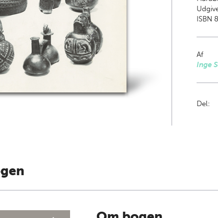
Udgive
ISBN 
Af
Inge S
Del:
ogen
Om bogen