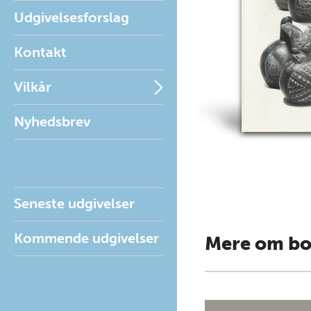
Udgivelsesforslag
Kontakt
Vilkår
Nyhedsbrev
Seneste udgivelser
Kommende udgivelser
Mere om b