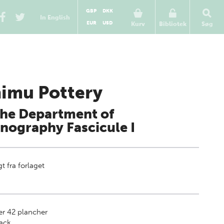
GBP
DKK
In English
EUR
USD
Kurv
Bibliotek
Søg
imu Pottery
the Department of
nography Fascicule I
t fra forlaget
er 42 plancher
ack