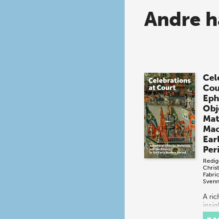
Andre h
Cel
Cou
Eph
Obj
Mat
Mac
Ear
Per
Redig
Chris
Fabri
Svenn
A ri
insig
spec