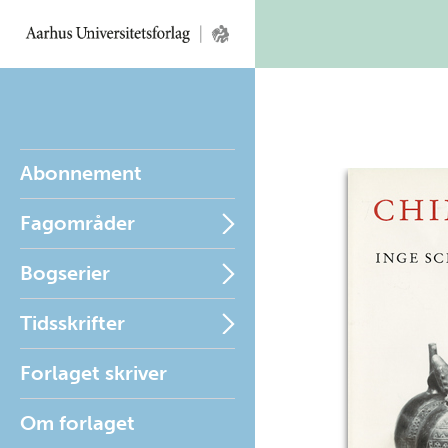
Abonnement
Fagområder
Bogserier
Tidsskrifter
Forlaget skriver
Om forlaget