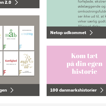
forfejlede, ekstre
n 2.0
ødelæggende og
omkostningsfulde
ser ikke ud til, at 
virker særlig godt
Alligevel diskv…
Netop udkommet
agen
100 danmarkshistorier