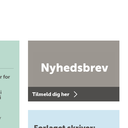
r for
i
Tilmeld dig her
i
r
Forlaget skriver: