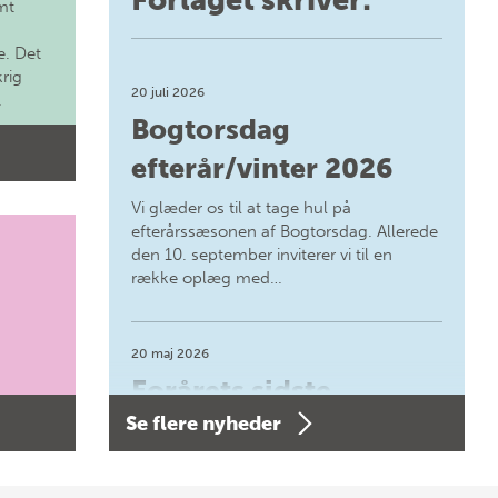
mt
. Det
krig
20 juli 2026
.
Bogtorsdag
efterår/vinter 2026
Vi glæder os til at tage hul på
efterårssæsonen af Bogtorsdag. Allerede
den 10. september inviterer vi til en
række oplæg med…
20 maj 2026
Forårets sidste
Se flere nyheder
Bogtorsdag 11. juni
Forårets sidste Bogtorsdag 11. juni Vær
med, når vi sammen med Det Kgl.