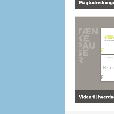
Magtudredninge
Viden til hverd