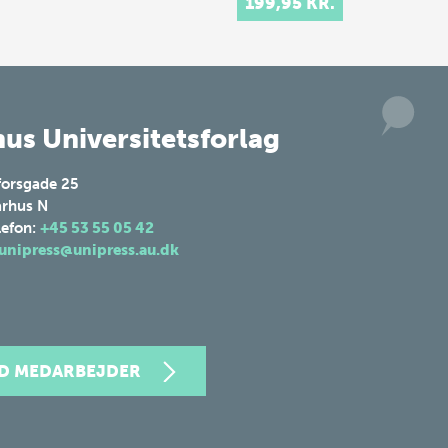
199,95 KR.
us Universitetsforlag
forsgade 25
rhus N
lefon:
+45 53 55 05 42
unipress@unipress.au.dk
ND MEDARBEJDER