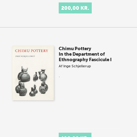
200,00 KR.
Chimu Pottery
In the Department of
Ethnography Fascicule I
Af
Inge Schjellerup
.