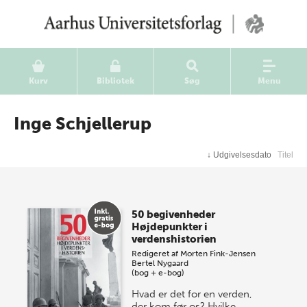
Kurv
Bibliotek
Søg
Menu
Inge Schjellerup
↓
Udgivelsesdato
Titel
50 begivenheder
Højdepunkter i
verdenshistorien
Redigeret af
Morten Fink-Jensen
Bertel Nygaard
(bog + e-bog)
Hvad er det for en verden,
der kom før os? Hvilke