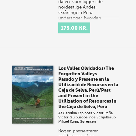
dalen, som ligger i de
nordøstlige Andes-
skråninger i Peru,
undersøger, hvordan
menneskets aktiviteter har
175,00 KR.
været med til at ændr…
Los Valles Olvidados/The
Forgotten Valleys
Pasado y Presente en la
Utilizació de Recursos en la
Ceja de Selva, Perú/Past
and Present in the
Utilization of Resources in
the Ceja de Selva, Peru
Af
Carolina Espinoza
Victor Peña
Victor Quipuscoa
Inge Schjellerup
Mikael Kamp Sørensen
Bogen præsenterer