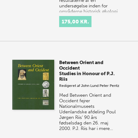
resultaterne af en
undersøgelse inden for
områderne historisk økologi
og miljø, som blev
175,00 KR.
gennemført i 2000-2001 i
det nordøstlige Pe…
Between Orient and
Occident
Studies in Honour of P.J.
Riis
Redigeret af
John Lund
Peter Pentz
Med Between Orient and
Occident fejrer
Nationalmuseets
Udenlandske afdeling Poul
Jørgen Riis' 90 års
fødselsdag den 26. maj
2000. P.J. Riis har i mere…