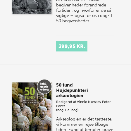
begivenheder forandrede
fortiden, og hvorfor er de så
vigtige – også for os i dag? I
50 begivenheder…
399,95 KR.
50 fund
Højdepunkter i
arkæologien
Redigeret af
Vinnie Nørskov
Peter
Pentz
(bog + e-bog)
Arkæologien er det tætteste,
vi kommer en rejse tilbage i
tiden. Fund af templer, grave