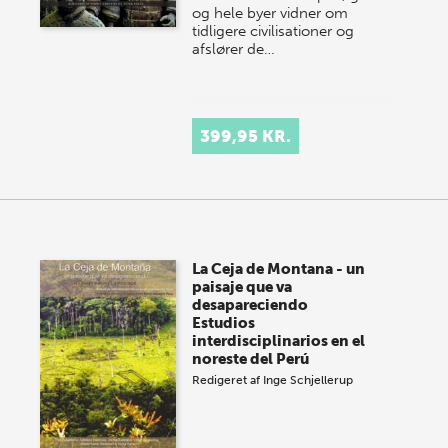
og hele byer vidner om
tidligere civilisationer og
afslører de…
399,95 KR.
La Ceja de Montana - un
paisaje que va
desapareciendo
Estudios
interdisciplinarios en el
noreste del Perú
Redigeret af
Inge Schjellerup