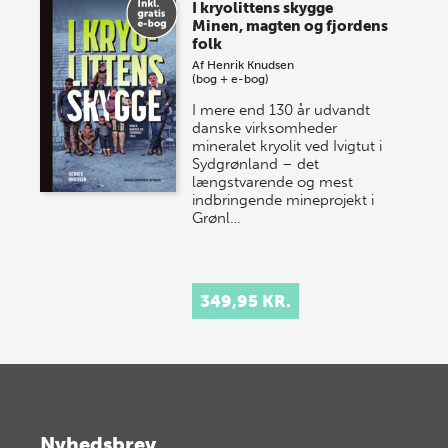
I kryolittens skygge
Minen, magten og fjordens
folk
Af
Henrik Knudsen
(bog + e-bog)
I mere end 130 år udvandt
danske virksomheder
mineralet kryolit ved Ivigtut i
Sydgrønland – det
længstvarende og mest
indbringende mineprojekt i
Grønl…
349,95 KR.
Nyhedsbrev