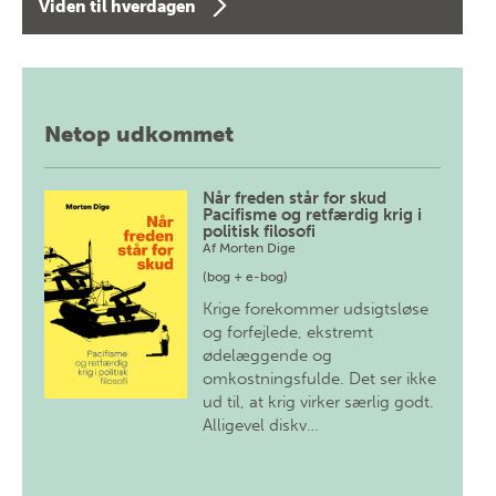
Viden til hverdagen
Netop udkommet
Når freden står for skud
Pacifisme og retfærdig krig i
politisk filosofi
Af
Morten Dige
(bog + e-bog)
Krige forekommer udsigtsløse
og forfejlede, ekstremt
ødelæggende og
omkostningsfulde. Det ser ikke
ud til, at krig virker særlig godt.
Alligevel diskv…