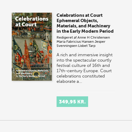
Vi gentager succesen og inviterer igen i år til vores
store sommer-lagersalg, så sæt kryds i kalenderen
Celebrations at Court
onsdag den 10. j…
Ephemeral Objects,
Materials, and Machinery
in the Early Modern Period
Redigeret af
Anne H Christensen
Maria Fabricius Hansen
Jesper
Svenningsen
Lisbet Tarp
A rich and immersive insight
into the spectacular courtly
festival culture of 16th and
17th-century Europe. Court
celebrations constituted
elaborate a…
349,95 KR.