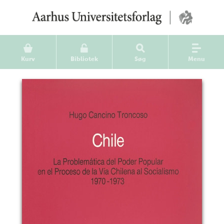
Kurv
Bibliotek
Søg
Menu