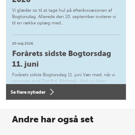
Vi glæder os til at tage hul på efterårssæsonen af
Bogtorsdag. Allerede den 10. september inviterer vi
til en række oplæg med…
20 maj 2026
Forårets sidste Bogtorsdag
11. juni
Forårets sidste Bogtorsdag 11. juni Vær med, når vi
sammen med Det Kgl. Bibliotek i Aarhus fejrer
forfatterne bag vores nyes…
Se flere nyheder
8 maj 2026
Spar op til 70% til sommer-
Andre har også set
lagersalg!