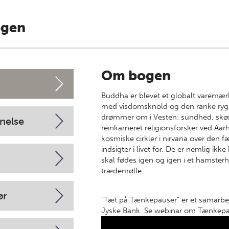
ogen
Om bogen
Buddha er blevet et globalt varemærk
med visdomsknold og den ranke ryg i p
drømmer om i Vesten: sundhed, skøn
nelse
reinkarneret religionsforsker ved Aarh
kosmiske cirkler i nirvana over den f
indsigter i livet for. De er nemlig ikke
skal fødes igen og igen i et hamsterh
trædemølle.
ør
"Tæt på Tænkepauser" er et samarbe
Jyske Bank. Se webinar om Tænkep