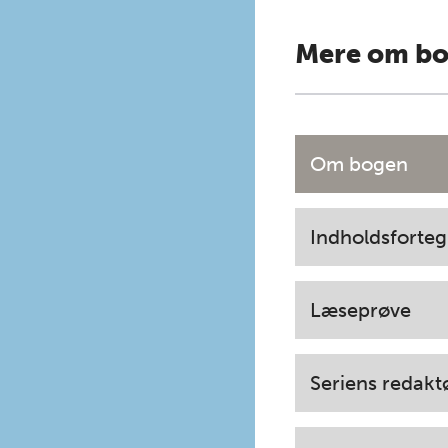
Mere om b
Om bogen
Indholdsforteg
Læseprøve
Seriens redakt