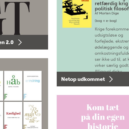
retfærdig krig 
politisk filosof
Af
Morten Dige
(bog + e-bog)
Krige forekomme
udsigtsløse og
forfejlede, ekstre
n 2.0
ødelæggende og
omkostningsfulde
ser ikke ud til, at 
virker særlig godt
Alligevel diskv…
Netop udkommet