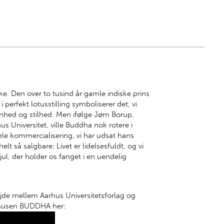
e. Den over to tusind år gamle indiske prins
erfekt lotusstilling symboliserer det, vi
hed og stilhed. Men ifølge Jørn Borup,
us Universitet, ville Buddha nok rotere i
æle kommercialisering, vi har udsat hans
 helt så salgbare: Livet er lidelsesfuldt, og vi
jul, der holder os fanget i en uendelig
jde mellem Aarhus Universitetsforlag og
ausen BUDDHA her: