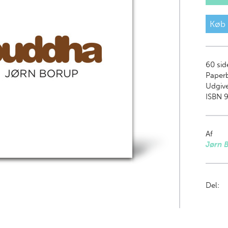
Køb
60
sid
Paper
Udgive
ISBN 9
Af
Jørn 
Del: