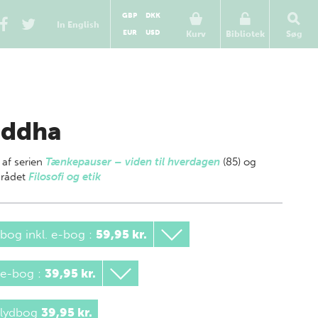
GBP
DKK
In English
EUR
USD
Kurv
Bibliotek
Søg
ddha
 af
serien
Tænkepauser – viden til hverdagen
(85) og
rådet
Filosofi og etik
bog inkl. e-bog
:
59,95 kr.
 e-bog
:
39,95 kr.
 lydbog
39,95 kr.