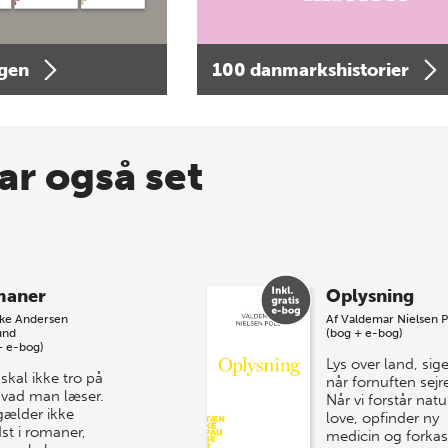
agen
100 danmarkshistorier
ar også set
maner
Oplysning
kke Andersen
Af
Valdemar Nielsen P
und
(bog + e-bog)
+ e-bog)
Lys over land, siger
skal ikke tro på
når fornuften sejre
 hvad man læser.
Når vi forstår nat
gælder ikke
love, opfinder ny
st i romaner,
medicin og forkas