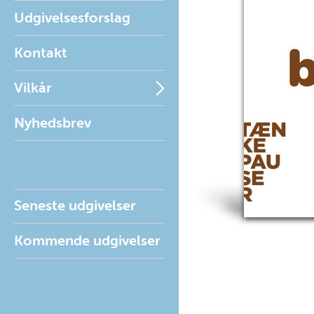
Udgivelsesforslag
Kontakt
Vilkår
Nyhedsbrev
Seneste udgivelser
Kommende udgivelser