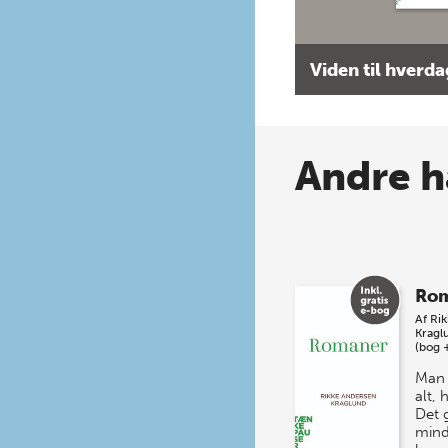
Viden til hverd
Andre h
Ro
Af
Ri
Kragl
(bog 
Man 
alt,
Det 
mind