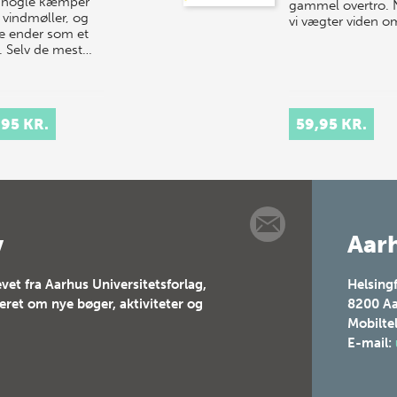
 nogle kæmper
gammel overtro. 
vindmøller, og
vi vægter viden o
e ender som et
. Selv de mest…
,95 KR.
59,95 KR.
v
Aarh
vet fra Aarhus Universitetsforlag,
Helsing
teret om nye bøger, aktiviteter og
8200
Aa
Mobilte
E-mail: