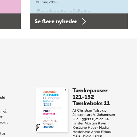
20 maj 2026
Forårets sidste
Se flere nyheder
Bogtorsdag 11. juni
Forårets sidste Bogtorsdag 11. juni Vær
med, når vi sammen med Det Kgl.
Bibliotek i Aarhus fejrer forfatterne bag
vores nyes…
8 maj 2026
Spar op til 70% til
Tænkepauser
sommer-lagersalg!
121-132
old
Tænkeboks 11
Vi gentager succesen og inviterer igen i
Af
Christian Tolstrup
 vi,
år til vores store sommer-lagersalg,
Jensen
Lars V. Johannsen
r.
så sæt kryds i kalenderen onsdag den
Ole Eggers Bjælde
Kai
urens
Finster
Morten Ravn
10. j…
Kristiane Hauer
Nadja
Hestehave
Anne Fiskaali
ter
Maja Thiele
Karen