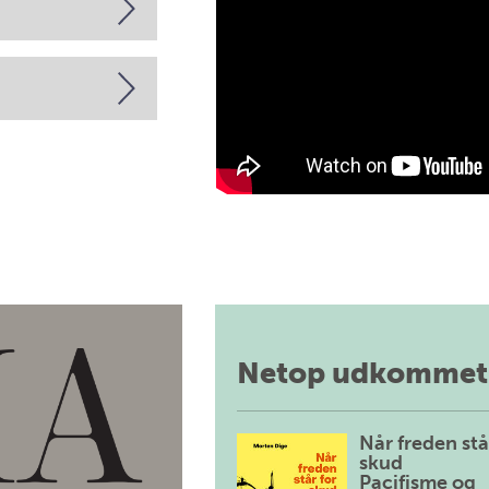
Netop udkommet
Når freden stå
skud
Pacifisme og