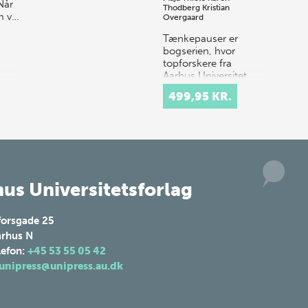
Når
Thodberg
Kristian
m v…
Overgaard
Tænkepauser er
bogserien, hvor
topforskere fra
Aarhus Universitet
formidler deres viden
499,95 KR.
om centrale emner
som frihed, netværk
og tillid. Idéen er at
k…
us Universitetsforlag
forsgade 25
rhus N
lefon:
+45 53 55 05 42
unipress@unipress.au.dk