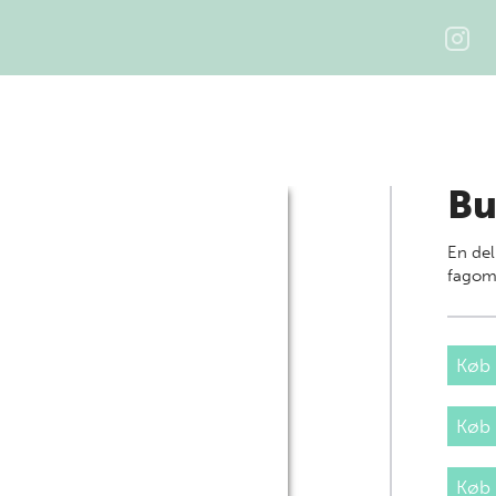
Bu
En del
fagom
Køb 
Køb
Køb