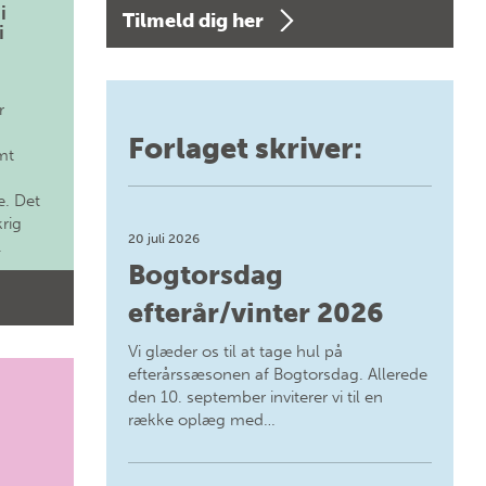
i
Tilmeld dig her
i
r
Forlaget skriver:
mt
. Det
krig
20 juli 2026
.
Bogtorsdag
efterår/vinter 2026
Vi glæder os til at tage hul på
efterårssæsonen af Bogtorsdag. Allerede
den 10. september inviterer vi til en
række oplæg med…