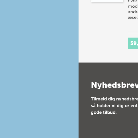
hvor
mod 
andr
æsel
59
Nyhedsbre
Tilmeld dig nyhedsbre
så holder vi dig orien
gode tilbud.