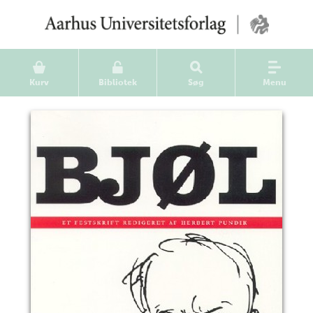
Kurv
Bibliotek
Søg
Menu