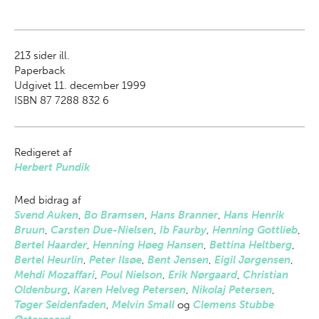
213
sider ill.
Paperback
Udgivet 11. december 1999
ISBN 87 7288 832 6
Redigeret af
Herbert Pundik
Med bidrag af
Svend Auken
,
Bo Bramsen
,
Hans Branner
,
Hans Henrik
Bruun
,
Carsten Due-Nielsen
,
Ib Faurby
,
Henning Gottlieb
,
Bertel Haarder
,
Henning Høeg Hansen
,
Bettina Heltberg
,
Bertel Heurlin
,
Peter Ilsøe
,
Bent Jensen
,
Eigil Jørgensen
,
Mehdi Mozaffari
,
Poul Nielson
,
Erik Nørgaard
,
Christian
Oldenburg
,
Karen Helveg Petersen
,
Nikolaj Petersen
,
Tøger Seidenfaden
,
Melvin Small
og
Clemens Stubbe