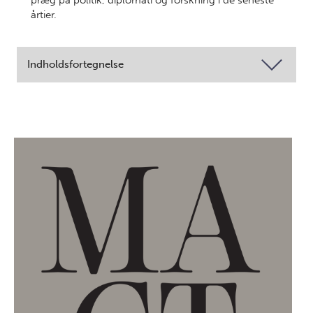
præg på politik, diplomati og forskning i de seneste
årtier.
Indholdsfortegnelse