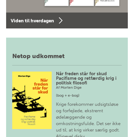
Viden til hverdagen
Netop udkommet
Når freden står for skud
Pacifisme og retfærdig krig i
politisk filosofi
Af
Morten Dige
(bog + e-bog)
Krige forekommer udsigtsløse
og forfejlede, ekstremt
ødelæggende og
omkostningsfulde. Det ser ikke
ud til, at krig virker særlig godt.
Alligevel diskv…