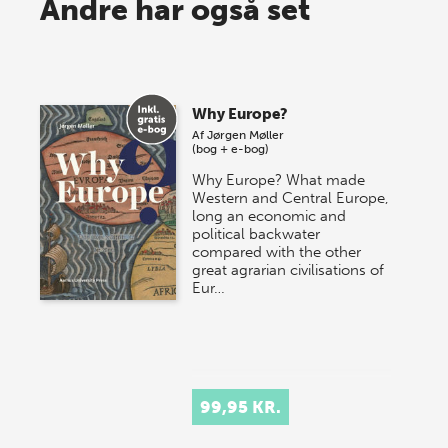
Spar op til 70% til sommer-
Andre har også set
lagersalg!
Vi gentager succesen og inviterer igen i år til vores
store sommer-lagersalg, så sæt kryds i kalenderen
Why Europe?
onsdag den 10. j…
Af
Jørgen Møller
(bog + e-bog)
Why Europe? What made
Western and Central Europe,
long an economic and
political backwater
compared with the other
great agrarian civilisations of
Eur…
99,95 KR.