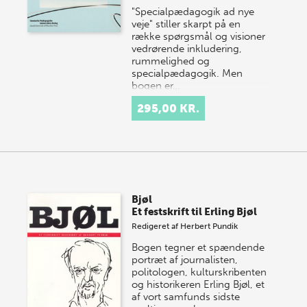
"Specialpædagogik ad nye
veje" stiller skarpt på en
række spørgsmål og visioner
vedrørende inkludering,
rummelighed og
specialpædagogik. Men
bogen er…
295,00 KR.
Bjøl
Et festskrift til Erling Bjøl
Redigeret af
Herbert Pundik
Bogen tegner et spændende
portræt af journalisten,
politologen, kulturskribenten
og historikeren Erling Bjøl, et
af vort samfunds sidste