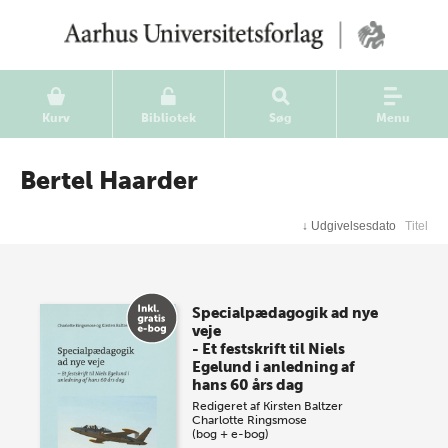
Kurv
Bibliotek
Søg
Menu
Bertel Haarder
↓
Udgivelsesdato
Titel
Specialpædagogik ad nye
veje
- Et festskrift til Niels
Egelund i anledning af
hans 60 års dag
Redigeret af
Kirsten Baltzer
Charlotte Ringsmose
(bog + e-bog)