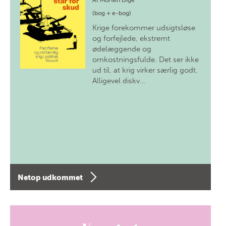
Af
Morten Dige
(bog + e-bog)
Krige forekommer udsigtsløse
og forfejlede, ekstremt
ødelæggende og
omkostningsfulde. Det ser ikke
ud til, at krig virker særlig godt.
Alligevel diskv…
Netop udkommet