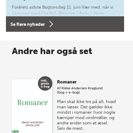
Forårets sidste Bogtorsdag 11. juni Vær med, når vi
sammen med Det Kgl. Bibliotek i Aarhus fejrer
forfatterne bag vores nyes…
Se flere nyheder
8 maj 2026
Spar op til 70% til sommer-
Andre har også set
lagersalg!
Vi gentager succesen og inviterer igen i år til vores
store sommer-lagersalg, så sæt kryds i kalenderen
Romaner
onsdag den 10. j…
Af
Rikke Andersen Kraglund
(bog + e-bog)
Man skal ikke tro på alt, hvad
man læser. Det gælder ikke
mindst i romaner, hvor nogle
kæmper mod vindmøller, og
andre ender som et æsel.
Selv de mest…