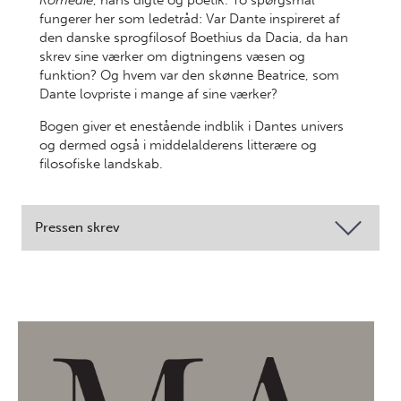
Komedie
, hans digte og poetik. To spørgsmål
fungerer her som ledetråd: Var Dante inspireret af
den danske sprogfilosof Boethius da Dacia, da han
skrev sine værker om digtningens væsen og
funktion? Og hvem var den skønne Beatrice, som
Dante lovpriste i mange af sine værker?
Bogen giver et enestående indblik i Dantes univers
og dermed også i middelalderens litterære og
filosofiske landskab.
Pressen skrev