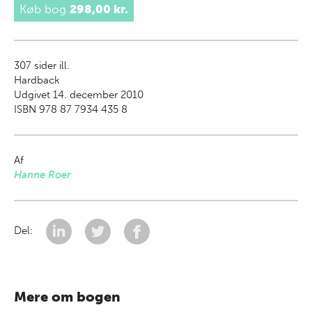
Køb bog
298,00 kr.
307
sider ill.
Hardback
Udgivet 14. december 2010
ISBN 978 87 7934 435 8
Af
Hanne Roer
Del:
Mere om bogen