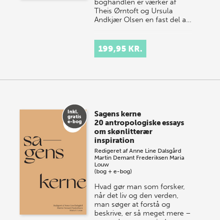
boghandlen er værker af
Theis Ørntoft og Ursula
Andkjær Olsen en fast del a…
199,95 KR.
Sagens kerne
20 antropologiske essays
om skønlitterær
inspiration
Redigeret af
Anne Line Dalsgård
Martin Demant Frederiksen
Maria
Louw
(bog + e-bog)
Hvad gør man som forsker,
når det liv og den verden,
man søger at forstå og
beskrive, er så meget mere –