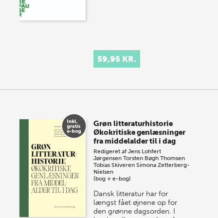
59,95 KR.
Grøn litteraturhistorie
Økokritiske genlæsninger
fra middelalder til i dag
Redigeret af
Jens Lohfert
Jørgensen
Torsten Bøgh Thomsen
Tobias Skiveren
Simona Zetterberg-
Nielsen
(bog + e-bog)
Dansk litteratur har for
længst fået øjnene op for
den grønne dagsorden. I