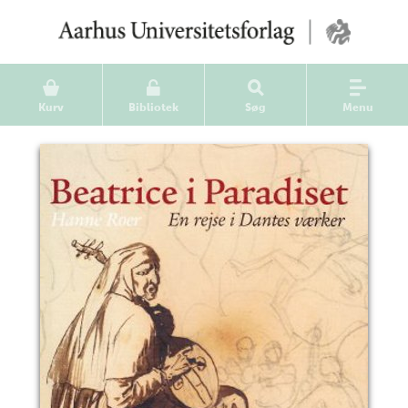
Kurv
Bibliotek
Søg
Menu