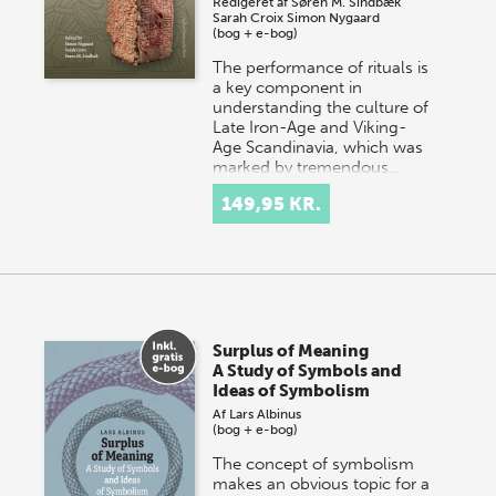
Redigeret af
Søren M. Sindbæk
Sarah Croix
Simon Nygaard
(bog + e-bog)
The performance of rituals is
a key component in
understanding the culture of
Late Iron-Age and Viking-
Age Scandinavia, which was
marked by tremendous…
149,95 KR.
Surplus of Meaning
A Study of Symbols and
Ideas of Symbolism
Af
Lars Albinus
(bog + e-bog)
The concept of symbolism
makes an obvious topic for a