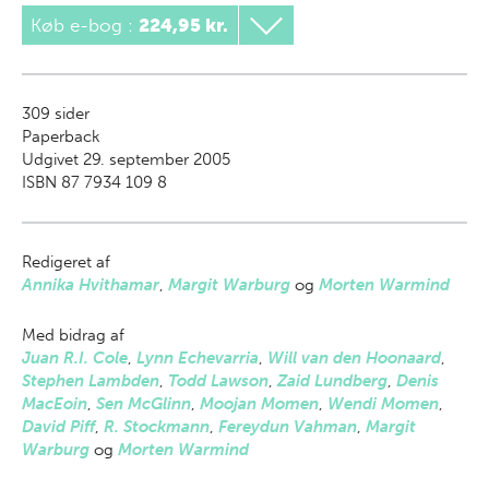
Køb e-bog
:
224,95 kr.
309
sider
Paperback
Udgivet 29. september 2005
ISBN 87 7934 109 8
Redigeret af
Annika Hvithamar
,
Margit Warburg
og
Morten Warmind
Med bidrag af
Juan R.I. Cole
,
Lynn Echevarria
,
Will van den Hoonaard
,
Stephen Lambden
,
Todd Lawson
,
Zaid Lundberg
,
Denis
MacEoin
,
Sen McGlinn
,
Moojan Momen
,
Wendi Momen
,
David Piff
,
R. Stockmann
,
Fereydun Vahman
,
Margit
Warburg
og
Morten Warmind