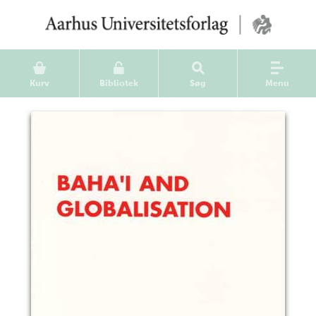
Kurv
Bibliotek
Søg
Menu