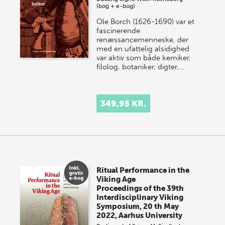
(bog + e-bog)
Ole Borch (1626-1690) var et
fascinerende
renæssancemenneske, der
med en ufattelig alsidighed
var aktiv som både kemiker,
filolog, botaniker, digter,…
349,95 KR.
Ritual Performance in the
Viking Age
Proceedings of the 39th
Interdisciplinary Viking
Symposium, 20 th May
2022, Aarhus University