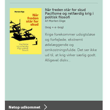
Når freden står for skud
Pacifisme og retfærdig krig i
politisk filosofi
Af
Morten Dige
(bog + e-bog)
Krige forekommer udsigtsløse
og forfejlede, ekstremt
ødelæggende og
omkostningsfulde. Det ser ikke
ud til, at krig virker særlig godt.
Alligevel diskv…
Netop udkommet