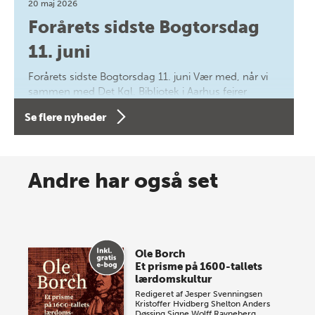
20 maj 2026
Forårets sidste Bogtorsdag
11. juni
Forårets sidste Bogtorsdag 11. juni Vær med, når vi
sammen med Det Kgl. Bibliotek i Aarhus fejrer
forfatterne bag vores nyes…
Se flere nyheder
8 maj 2026
Spar op til 70% til sommer-
Andre har også set
lagersalg!
Vi gentager succesen og inviterer igen i år til vores
store sommer-lagersalg, så sæt kryds i kalenderen
Ole Borch
onsdag den 10. j…
Et prisme på 1600-tallets
lærdomskultur
Redigeret af
Jesper Svenningsen
Kristoffer Hvidberg Shelton
Anders
Døssing
Signe Wolff Ravneberg