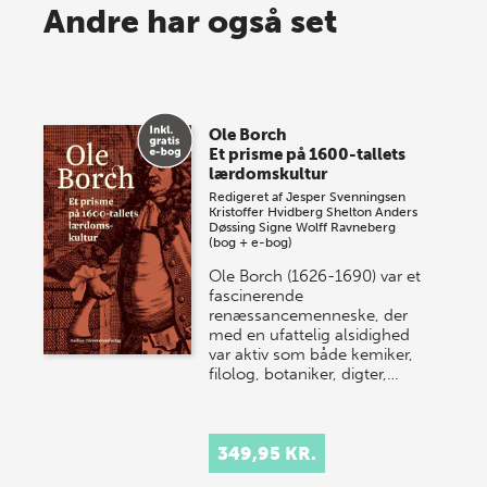
Spar op til 70% til sommer-
Andre har også set
lagersalg!
Vi gentager succesen og inviterer igen i år til vores
store sommer-lagersalg, så sæt kryds i kalenderen
Ole Borch
onsdag den 10. j…
Et prisme på 1600-tallets
lærdomskultur
Redigeret af
Jesper Svenningsen
Kristoffer Hvidberg Shelton
Anders
Døssing
Signe Wolff Ravneberg
(bog + e-bog)
Ole Borch (1626-1690) var et
fascinerende
renæssancemenneske, der
med en ufattelig alsidighed
var aktiv som både kemiker,
filolog, botaniker, digter,…
349,95 KR.