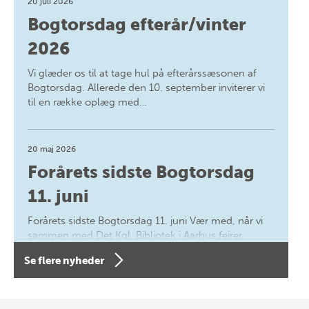
20 juli 2026
Bogtorsdag efterår/vinter
2026
Vi glæder os til at tage hul på efterårssæsonen af
Bogtorsdag. Allerede den 10. september inviterer vi
til en række oplæg med…
20 maj 2026
Forårets sidste Bogtorsdag
11. juni
Forårets sidste Bogtorsdag 11. juni Vær med, når vi
sammen med Det Kgl. Bibliotek i Aarhus fejrer
forfatterne bag vores nyes…
Se flere nyheder
8 maj 2026