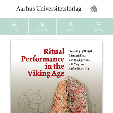
Kurv
Bibliotek
Søg
Menu