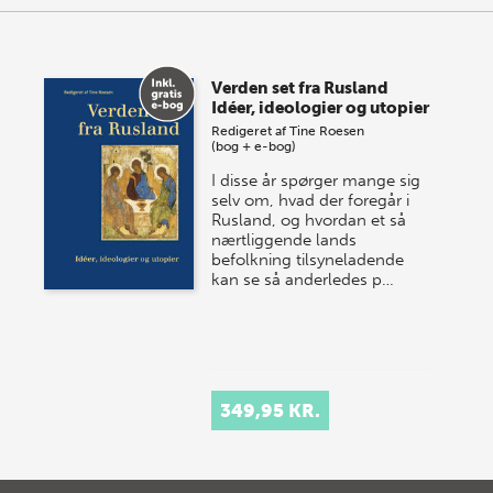
Verden set fra Rusland
Idéer, ideologier og utopier
Redigeret af
Tine Roesen
(bog + e-bog)
I disse år spørger mange sig
selv om, hvad der foregår i
Rusland, og hvordan et så
nærtliggende lands
befolkning tilsyneladende
kan se så anderledes p…
349,95 KR.