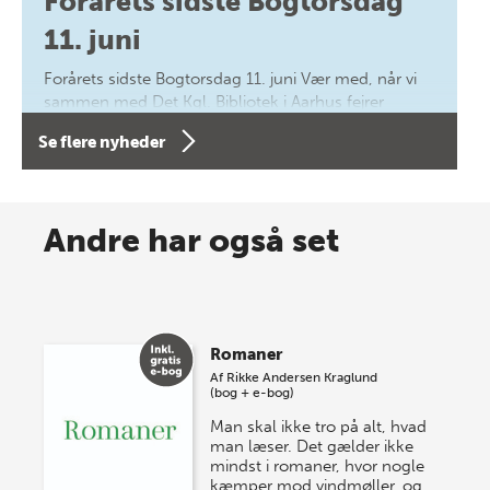
Forårets sidste Bogtorsdag
11. juni
Forårets sidste Bogtorsdag 11. juni Vær med, når vi
sammen med Det Kgl. Bibliotek i Aarhus fejrer
forfatterne bag vores nyes…
Se flere nyheder
8 maj 2026
Spar op til 70% til sommer-
Andre har også set
lagersalg!
Vi gentager succesen og inviterer igen i år til vores
store sommer-lagersalg, så sæt kryds i kalenderen
Romaner
onsdag den 10. j…
Af
Rikke Andersen Kraglund
(bog + e-bog)
Man skal ikke tro på alt, hvad
man læser. Det gælder ikke
mindst i romaner, hvor nogle
kæmper mod vindmøller, og