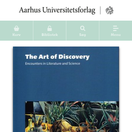
Kurv
Bibliotek
Søg
Menu