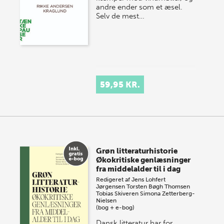
andre ender som et æsel.
Selv de mest…
59,95 KR.
Grøn litteraturhistorie
Økokritiske genlæsninger
fra middelalder til i dag
Redigeret af
Jens Lohfert
Jørgensen
Torsten Bøgh Thomsen
Tobias Skiveren
Simona Zetterberg-
Nielsen
(bog + e-bog)
Dansk litteratur har for