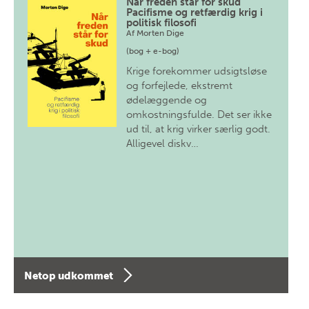
Når freden står for skud
Pacifisme og retfærdig krig i
politisk filosofi
Af
Morten Dige
(bog + e-bog)
Krige forekommer udsigtsløse
og forfejlede, ekstremt
ødelæggende og
omkostningsfulde. Det ser ikke
ud til, at krig virker særlig godt.
Alligevel diskv…
Netop udkommet