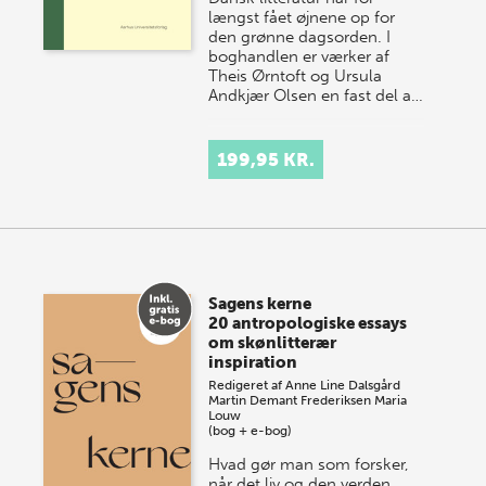
længst fået øjnene op for
den grønne dagsorden. I
boghandlen er værker af
Theis Ørntoft og Ursula
Andkjær Olsen en fast del a…
199,95 KR.
Sagens kerne
20 antropologiske essays
om skønlitterær
inspiration
Redigeret af
Anne Line Dalsgård
Martin Demant Frederiksen
Maria
Louw
(bog + e-bog)
Hvad gør man som forsker,
når det liv og den verden,