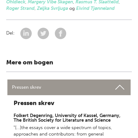
Ohldieck
,
Margery Vibe Skagen
,
Rasmus T. Slaattelid
,
Roger Strand
,
Zeljka Svrljuga
og
Eivind Tjønneland
Del:
Mere om bogen
Pressen skrev
Pressen skrev
Folkert Degenring, University of Kassel, Germany,
The British Society for Literature and Science
"[...]the essays cover a wide spectrum of topics,
approaches and contributors: from general