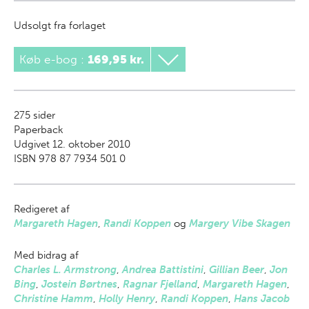
Udsolgt fra forlaget
Køb e-bog
:
169,95 kr.
275
sider
Paperback
Udgivet 12. oktober 2010
ISBN 978 87 7934 501 0
Redigeret af
Margareth Hagen
,
Randi Koppen
og
Margery Vibe Skagen
Med bidrag af
Charles L. Armstrong
,
Andrea Battistini
,
Gillian Beer
,
Jon
Bing
,
Jostein Børtnes
,
Ragnar Fjelland
,
Margareth Hagen
,
Christine Hamm
,
Holly Henry
,
Randi Koppen
,
Hans Jacob