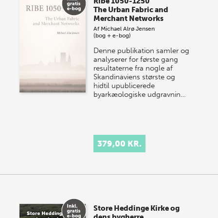
Ribe 1050-1250
The Urban Fabric and
Merchant Networks
Af
Michael Alrø Jensen
(bog + e-bog)
Denne publikation samler og
analyserer for første gang
resultaterne fra nogle af
Skandinaviens største og
hidtil upublicerede
byarkæologiske udgravnin…
379,00 KR.
Store Heddinge Kirke og
dens bygherre