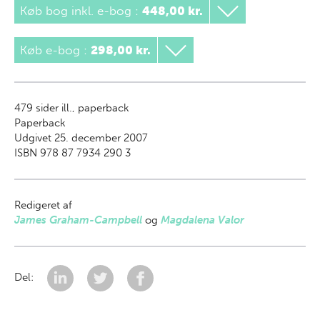
Køb bog inkl. e-bog
:
448,00 kr.
Køb e-bog
:
298,00 kr.
479
sider ill., paperback
Paperback
Udgivet 25. december 2007
ISBN 978 87 7934 290 3
Redigeret af
James Graham-Campbell
og
Magdalena Valor
Del: