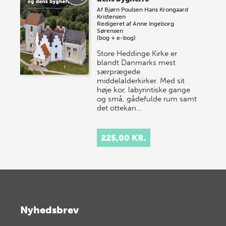
Af
Bjørn Poulsen
Hans Krongaard
Kristensen
Redigeret af
Anne Ingeborg
Sørensen
(bog + e-bog)
Store Heddinge Kirke er
blandt Danmarks mest
særprægede
middelalderkirker. Med sit
høje kor, labyrintiske gange
og små, gådefulde rum samt
det ottekan…
225,00 KR.
Nyhedsbrev