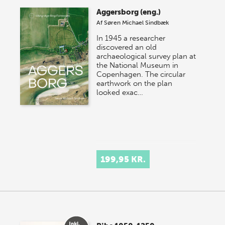
store sommer-lagersalg, så sæt kryds i kalenderen
Aggersborg (eng.)
onsdag den 10. j…
Af
Søren Michael Sindbæk
In 1945 a researcher
discovered an old
archaeological survey plan at
the National Museum in
Copenhagen. The circular
earthwork on the plan
looked exac…
199,95 KR.