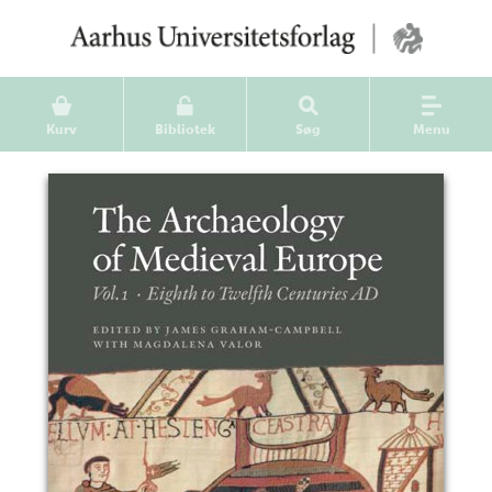
Kurv
Bibliotek
Søg
Menu