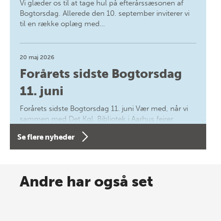
Vi glæder os til at tage hul på efterårssæsonen af
Bogtorsdag. Allerede den 10. september inviterer vi
til en række oplæg med…
20 maj 2026
Forårets sidste Bogtorsdag
11. juni
Forårets sidste Bogtorsdag 11. juni Vær med, når vi
sammen med Det Kgl. Bibliotek i Aarhus fejrer
forfatterne bag vores nyes…
Se flere nyheder
8 maj 2026
Spar op til 70% til sommer-
Andre har også set
lagersalg!
Vi gentager succesen og inviterer igen i år til vores