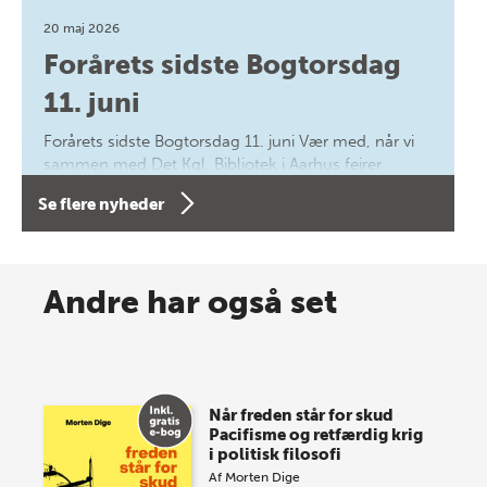
20 maj 2026
Forårets sidste Bogtorsdag
11. juni
Forårets sidste Bogtorsdag 11. juni Vær med, når vi
sammen med Det Kgl. Bibliotek i Aarhus fejrer
forfatterne bag vores nyes…
Se flere nyheder
8 maj 2026
Spar op til 70% til sommer-
Andre har også set
lagersalg!
Vi gentager succesen og inviterer igen i år til vores
store sommer-lagersalg, så sæt kryds i kalenderen
Når freden står for skud
onsdag den 10. j…
Pacifisme og retfærdig krig
i politisk filosofi
Af
Morten Dige