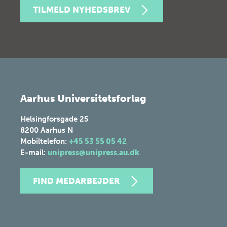
TILMELD NYHEDSBREV
Aarhus Universitetsforlag
Helsingforsgade 25
8200
Aarhus N
Mobiltelefon:
+45 53 55 05 42
E-mail:
unipress@unipress.au.dk
FIND MEDARBEJDER