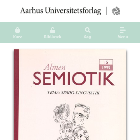
Kurv
Bibliotek
Søg
Menu