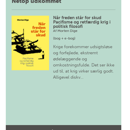
Netop udkommet
Når freden står for skud
Pacifisme og retfærdig krig i
politisk filosofi
Af
Morten Dige
(bog + e-bog)
Krige forekommer udsigtsløse
og forfejlede, ekstremt
ødelæggende og
omkostningsfulde. Det ser ikke
ud til, at krig virker særlig godt.
Alligevel diskv…