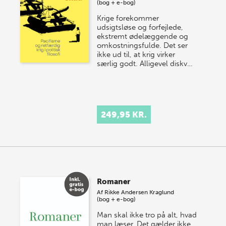
(bog + e-bog)
Krige forekommer
udsigtsløse og forfejlede,
ekstremt ødelæggende og
omkostningsfulde. Det ser
ikke ud til, at krig virker
særlig godt. Alligevel diskv…
249,95 KR.
Romaner
Af
Rikke Andersen Kraglund
(bog + e-bog)
Man skal ikke tro på alt, hvad
man læser. Det gælder ikke