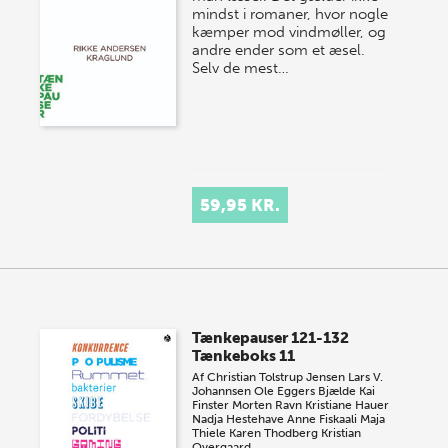
mindst i romaner, hvor nogle
kæmper mod vindmøller, og
andre ender som et æsel.
Selv de mest…
59,95 KR.
Tænkepauser 121-132
Tænkeboks 11
Af
Christian Tolstrup Jensen
Lars V.
Johannsen
Ole Eggers Bjælde
Kai
Finster
Morten Ravn
Kristiane Hauer
Nadja Hestehave
Anne Fiskaali
Maja
Thiele
Karen Thodberg
Kristian
Overgaard