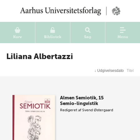
Kurv
Bibliotek
Søg
Menu
Liliana Albertazzi
↓
Udgivelsesdato
Titel
Almen Semiotik, 15
Semio-lingvistik
Redigeret af
Svend Østergaard