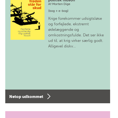
politisk filosofi
Af
Morten Dige
(bog + e-bog)
Krige forekommer udsigtsløse
og forfejlede, ekstremt
ødelæggende og
omkostningsfulde. Det ser ikke
ud til, at krig virker særlig godt.
Alligevel diskv…
Netop udkommet