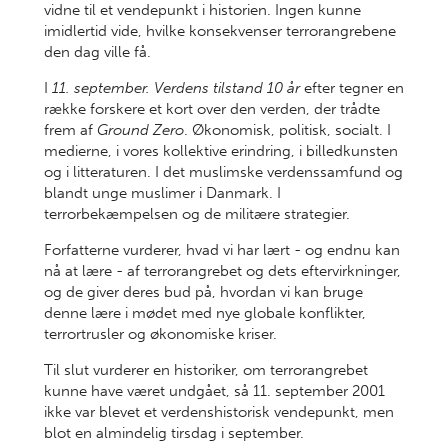
vidne til et vendepunkt i historien. Ingen kunne
imidlertid vide, hvilke konsekvenser terrorangrebene
den dag ville få.
I
11. september. Verdens tilstand 10 år
efter tegner en
række forskere et kort over den verden, der trådte
frem af
Ground Zero
. Økonomisk, politisk, socialt. I
medierne, i vores kollektive erindring, i billedkunsten
og i litteraturen. I det muslimske verdenssamfund og
blandt unge muslimer i Danmark. I
terrorbekæmpelsen og de militære strategier.
Forfatterne vurderer, hvad vi har lært - og endnu kan
nå at lære - af terrorangrebet og dets eftervirkninger,
og de giver deres bud på, hvordan vi kan bruge
denne lære i mødet med nye globale konflikter,
terrortrusler og økonomiske kriser.
Til slut vurderer en historiker, om terrorangrebet
kunne have været undgået, så 11. september 2001
ikke var blevet et verdenshistorisk vendepunkt, men
blot en almindelig tirsdag i september.