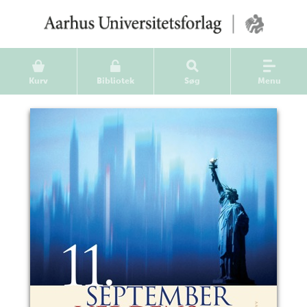
Kurv
Bibliotek
Søg
Menu