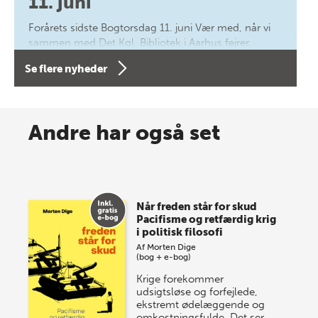
11. juni
Forårets sidste Bogtorsdag 11. juni Vær med, når vi
sammen med Det Kgl. Bibliotek i Aarhus fejrer
forfatterne bag vores nyes…
Se flere nyheder
8 maj 2026
Spar op til 70% til sommer-
Andre har også set
lagersalg!
Vi gentager succesen og inviterer igen i år til vores
store sommer-lagersalg, så sæt kryds i kalenderen
Når freden står for skud
onsdag den 10. j…
Pacifisme og retfærdig krig
i politisk filosofi
Af
Morten Dige
(bog + e-bog)
Krige forekommer
udsigtsløse og forfejlede,
ekstremt ødelæggende og
omkostningsfulde. Det ser